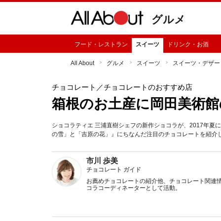
グルメ
フード・レストラン
スイーツ
ドリンク・お酒
All About
グルメ
スイーツ
スイーツ・デザー
チョコレート
／チョコレートのおすすめ店
箱根のお土産に岡田美術館
ショコラティエ 三浦直樹シェフの新作ショコラが、2017年
の雪」と「吉原の花」』にちなんだ注目のチョコレートを紹介
市川 歩美
チョコレート ガイド
お薦めチョコレートの紹介他、チョコレート関連情
コラコーディネーターとして活動。