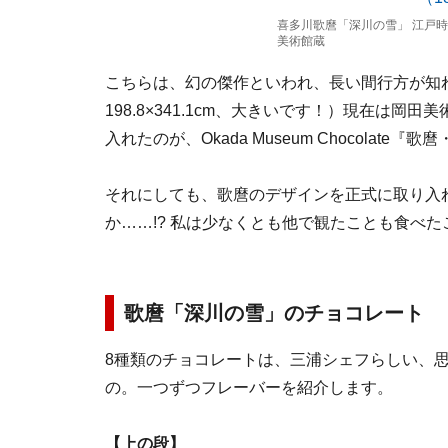
喜多川歌麿「深川の雪」 江戸時代
美術館蔵
こちらは、幻の傑作といわれ、長い間行方が知
198.8×341.1cm、大きいです！）現在は
入れたのが、Okada Museum Chocolate『
それにしても、歌麿のデザインを正式に取り入
か……!? 私は少なくとも他で観たことも食べ
歌麿「深川の雪」のチョコレート
8種類のチョコレートは、三浦シェフらしい、
の。一つずつフレーバーを紹介します。
【上の段】