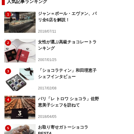
人気記事ランキング
ジャン＝ポール・エヴァン、パ
1
リ全6店を解説！
2018/07/11
女性が選ぶ高級チョコレートラ
2
ンキング
2007/01/25
「ショコラティン」和田理恵子
3
シェフインタビュー
2017/02/08
パリ「レ トロワ ショコラ」佐野
4
恵美子シェフを訪ねて
2018/04/05
お取り寄せガトーショコラ
5
BEST4