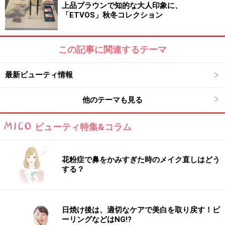
上品ブラウンで知的な大人印象に、
発売は9月中旬の予定ですが、8月にはLINEやTwitterの
「ETVOS」秋冬コレクション
TSUBAKI公式アカウントが開設されるとのこと。キャン
ペーン情報もあるようなので、ぜひチェックしたいです
この記事に関連するテーマ
ね。
最新ビューティ情報
■DATA
TSUBAKI プレミアムリペアマスク〈ヘアパック〉180g
他のテーマも見る
オープン価格
2017年9月中旬発売
ビューティ特集&コラム
■お問い合わせ
花粉症で鼻をかみすぎた時のメイク直しはどう
資生堂
する？
※記事内容は執筆時点のものです。最新の内容をご確認くださ
い。
※個人の体質、また、誤った方法による実践に起因して肌荒れや
日焼け後は、適切なケアで美白を取り戻す！ピ
不調を引き起こす場合があります。実践の際には、必ず自身の体
ーリングなどはNG!?