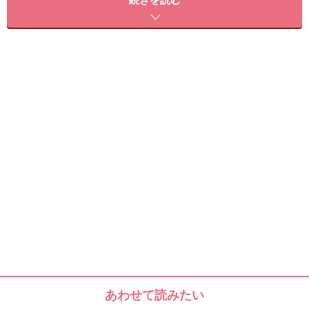
続きを読む
本格サロンケアの仕上がりが自宅で叶う「TSUBAKI プレミ
アムリペアマスク」。2017年9月中旬に発売予定
あわせて読みたい