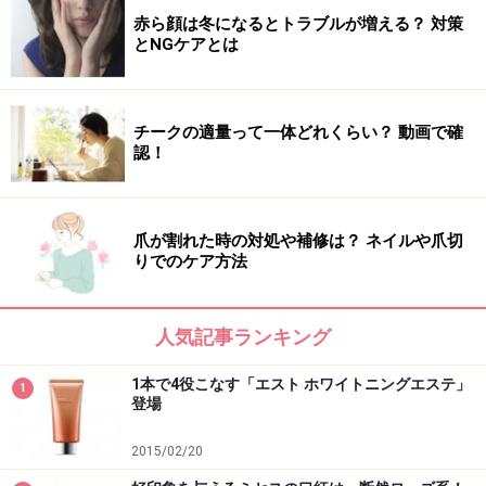
赤ら顔は冬になるとトラブルが増える？ 対策
とNGケアとは
チークの適量って一体どれくらい？ 動画で確
認！
爪が割れた時の対処や補修は？ ネイルや爪切
りでのケア方法
人気記事ランキング
1本で4役こなす「エスト ホワイトニングエステ」
1
登場
2015/02/20