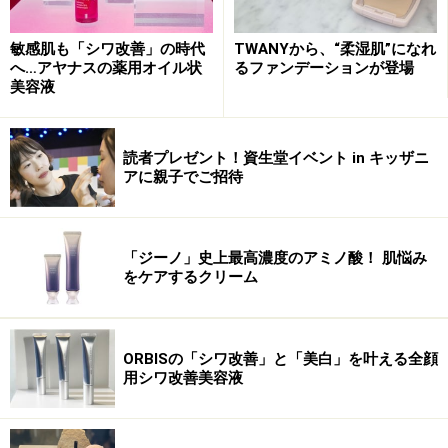
敏感肌も「シワ改善」の時代
TWANYから、“柔湿肌”になれ
その結果から、美容成分の通り道を広げる、濃密美容成
へ…アヤナスの薬用オイル状
るファンデーションが登場
分をダイレクトに届ける、髪内部にとどめて密封、とい
美容液
う3ステップのアプローチにたどり着いたとか。
読者プレゼント！資生堂イベント in キッザニ
まずは、キューティクルをゆるめて美容成分の通り道を
アに親子でご招待
広げる「デュアルアミノ酸」と、トリートメント効果の
高い美容成分をたっぷり配合。さらに、美容成分を髪内
部に密封させる「持続型ヒアルロン酸」の配合により、
「ジーノ」史上最高濃度のアミノ酸！ 肌悩み
をケアするクリーム
うるおいを長時間持続することができます。
使用方法は、シャンプー・コンディショナー後の水気を
ORBISの「シワ改善」と「美白」を叶える全顔
切った髪になじませたら、よくすすぐというシンプルな
用シワ改善美容液
使い方。高いトリートメント効果があるので、週1～2回
の使用でOKとのこと。