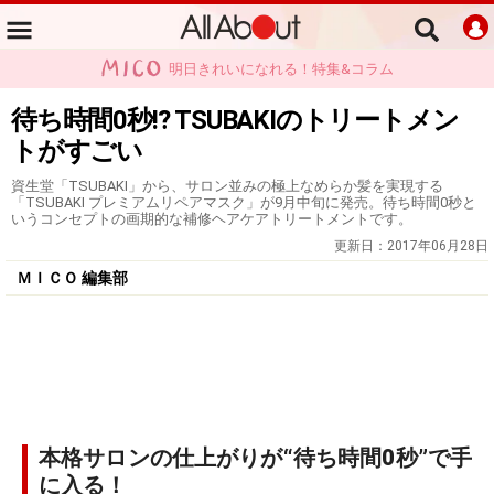
明日きれいになれる！特集&コラム
待ち時間0秒!? TSUBAKIのトリートメン
トがすごい
資生堂「TSUBAKI」から、サロン並みの極上なめらか髪を実現する
「TSUBAKI プレミアムリペアマスク」が9月中旬に発売。待ち時間0秒と
いうコンセプトの画期的な補修ヘアケアトリートメントです。
更新日：
2017年06月28日
ＭＩＣＯ 編集部
本格サロンの仕上がりが“待ち時間0秒”で手
に入る！