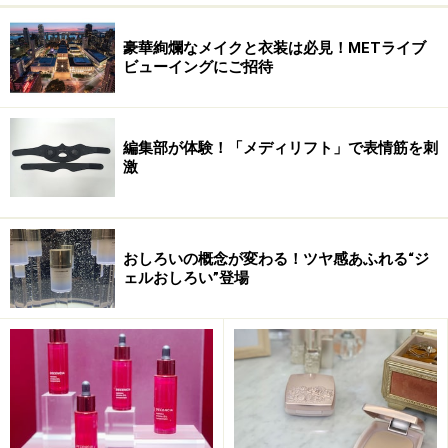
豪華絢爛なメイクと衣装は必見！METライブ
ビューイングにご招待
編集部が体験！「メディリフト」で表情筋を刺
激
革新的な毛髪浸透テクノロジーで、うるお
おしろいの概念が変わる！ツヤ感あふれる“ジ
いが長時間持続
ェルおしろい”登場
「TSUBAKI プレミアムリペアマスク」の開発には、世界
最先端の研究施設での新発見が関係しています。この施
設にある世界に3台しかないという測定機器で、髪内部
の美容成分の通り道（＝CMC）の幅を測定。ダメージを
受けた髪は「CMC」の幅が狭くなることが、世界で初め
て発見されました。