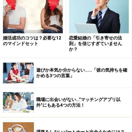
力的でしょうか？ モテる男はこの心の作用について、理
解しています。
部下がミスを起こしたとしても、それは「100%」自分の
責任だとして、フォローをします。悩みがあれば、それ
婚活成功のコツは？必要な12
恋愛結婚の「引き寄せの法
は自分の悩みとして、解決するまでとことん一緒に悩み
のマインドセット
則」を信じすぎていません
か？
抜くのです。
「でも責任を背負うと、その分だけ怒られないか不安だ
遊びか本気か分からない……「彼の気持ちを確
なぁ」。そう思う人は、安心してください
。不思議なこ
かめる3つの言葉」
とに、責任は取ろうとした分だけ、怒られることに対す
る不安が心から消えていきます。
正面から「もしも失敗
したときにどうなるか？」というネガティブな気持ちに
職場に出会いがない…“マッチングアプリ以
外”にもある4つの方法！
向き合うことで、覚悟ができるからでしょう。
この心の作用は、仕事だけでなくプライベートや人生全