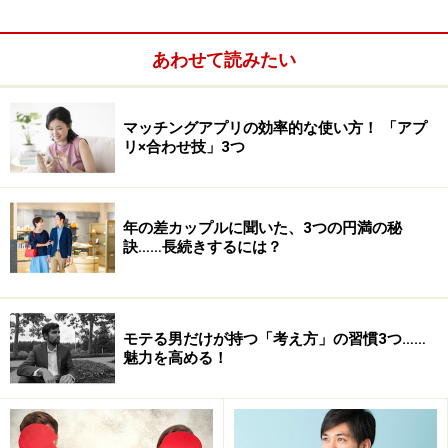
あわせて読みたい
モテる男は「100%」責任を感じる
マッチングアプリの効率的な使い方！ 「アプ
リ×合わせ技」3つ
責任は避けようとするほど不安になる？
どのような場面でも、人はできるだけ責任を背負いたく
年の差カップルに聞いた、3つの円満の秘
訣……長続きするには？
ないと考えるものです。では、あなたは自分の取り持つ
仕事では、どれくらいの責任を負っているでしょうか？
モテる男は自分の仕事について、「100%」の責任を感じ
モテる男だけが持つ「考え方」の習慣3つ……
魅力を高める！
ます。
なぜなら、人は取ろうとした責任の分だけパワー
が沸いてくるものだからです。
「10%」のパワーで仕事
をする人と、「100%」の仕事をする人。どちらの方が魅