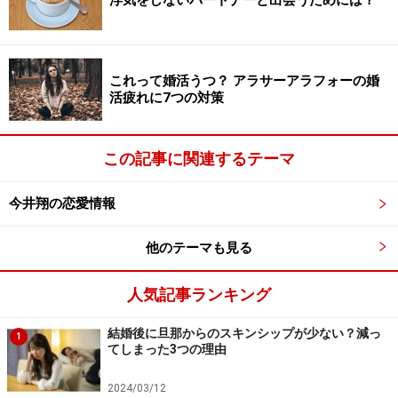
浮気をしないパートナーと出会うためには？
般に使えます。あなたは仕事を含めて、自分の人生にど
れだけ責任を取ろうと思いますか？
次は、
モテる男の「時間の価値」について
お伝えしま
これって婚活うつ？ アラサーアラフォーの婚
活疲れに7つの対策
す。
この記事に関連するテーマ
※記事内容は執筆時点のものです。最新の内容をご確認くださ
い。
今井翔の恋愛情報
次のページへ
1
/
2
他のテーマも見る
人気記事ランキング
結婚後に旦那からのスキンシップが少ない？減っ
1
てしまった3つの理由
2024/03/12