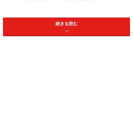
今回お伝えするのは、男性の重要視する価値観のトップ
にきやすい仕事面についてです。モテる男はどのような
続きを読む
「働き方」をして、女性だけでなく同僚の男性にも人気
となるのでしょうか。具体的なその習慣について、お伝
えしていきます。