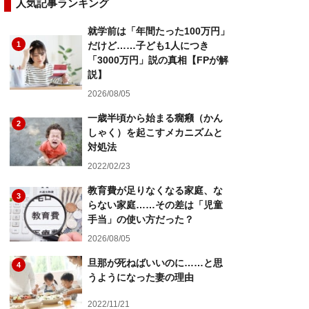
人気記事ランキング
就学前は「年間たった100万円」
1
だけど……子ども1人につき
「3000万円」説の真相【FPが解
説】
2026/08/05
一歳半頃から始まる癇癪（かん
2
しゃく）を起こすメカニズムと
対処法
2022/02/23
教育費が足りなくなる家庭、な
3
らない家庭……その差は「児童
手当」の使い方だった？
2026/08/05
旦那が死ねばいいのに……と思
4
うようになった妻の理由
2022/11/21