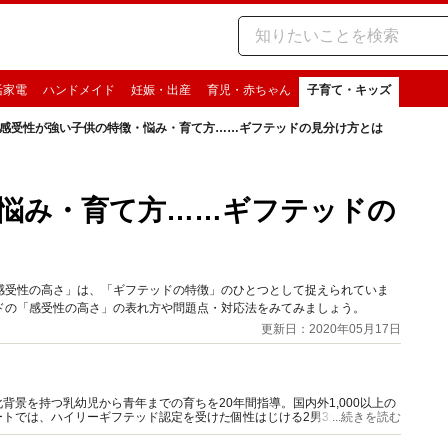
活家電
ハンドメイド
妊娠・出産
育児・赤ちゃん
子育て・キッズ
感受性が強い子供の特徴・悩み・育て方……ギフテッドの見分け方とは
悩み・育て方……ギフテッドの
感受性の高さ」は、「ギフテッドの特徴」のひとつとして捉えられていま
ドの「感受性の高さ」の表れ方や問題点・対応法をみてみましょう。
更新日：2020年05月17日
景を持つ乳幼児から青年までの育ちを20年間指導。国内外1,000以上の
トでは、ハイリーギフテッド認定を受けた個性はじける2男3女を育てる。
...続きを読む