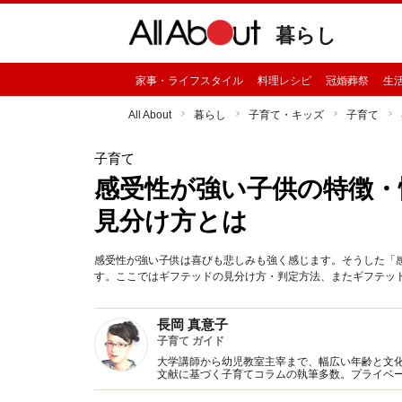
暮らし
家事・ライフスタイル
料理レシピ
冠婚葬祭
生
All About
暮らし
子育て・キッズ
子育て
子育て
感受性が強い子供の特徴・
見分け方とは
感受性が強い子供は喜びも悲しみも強く感じます。そうした「
す。ここではギフテッドの見分け方・判定方法、またギフテッ
長岡 真意子
子育て ガイド
大学講師から幼児教室主宰まで、幅広い年齢と文化背
文献に基づく子育てコラムの執筆多数。プライベー