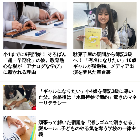
誰でも普通に経験することです。その時は凹むけれど、
その悔しさをバネにして気持ちを切り替えてまた頑張る
というのが健康的な心の持ち方です。でも、親や周りの
小1までに9割開始！ そろばん
駄菓子屋の疑問から簿記3級
「超・早期化」の波。教育熱
へ！ 「有名になりたい」10歳
大人が、勝ち負けにこだわったり、「結果が全て」とい
心な親が「アナログな学び」
ギャルが猛勉強、メディア出
う考え方をしていると、子どもにとっては一度の失敗が
に惹かれる理由
演を夢見た舞台裏
オオゴトになってしまいます。
「ギャルになりたい」小4娘を簿記3級に導い
た父。合格後は「水筒持参で節約」驚きのマネ
結果ではなく、子どものがんばりを評価するよう心がけ
ーリテラシー
ましょう。また、過去の失敗が子どもの大きな心の傷に
なっている場合は、タイミングをみて「あの時は残念だ
頑張って解いた宿題を「消しゴムで消させる」
ったけど、あれだけ頑張れたのはすごいと思うよ」と伝
謎ルール…子どものやる気を奪う学校の一律主
えてみてはどうでしょうか。過去は変えられないと言わ
義