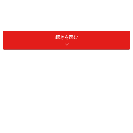
続きを読む
自分はダメだと思っている
自分はダメだ、無能だと思っていると、なかなか新しい
ことにチャレンジする勇気は湧いてこないものです。子
どもの自己評価が低いと感じる場合は、それがいつ頃か