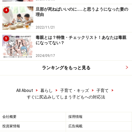
り組まないほうが傷つかずに済む」と思うようになりま
旦那が死ねばいいのに……と思うようになった妻の
4
理由
す。
2022/11/21
また、親が何でも代わりにやってしまうといった経験が
毒親とは？特徴・チェックリスト！あなたは毒親
5
重なれば「最終的には誰かがやってくれるから、わざわ
になってない？
ざ自分が頑張る必要などない」と思ってしまうかもしれ
2024/09/17
ません。
ランキングをもっと見る
でも、それだと達成感は得られないので、いつまで経っ
ても自己評価は上がらず、他者からの評価も遠ざける結
果になってしまいます。
>
>
>
>
All About
暮らし
子育て・キッズ
子育て
すぐに尻込みしてしまう子どもへの対応法
尻込みすることが習い性になってしまっている場合、小
さなチャレンジの背中を押すことから始めましょう。
会社概要
採用情報
「いつもより５分早く起きる」でも「嫌いなピーマンを
投資家情報
広告掲載
食べる」でもかまいません。なにかにチャレンジしよう