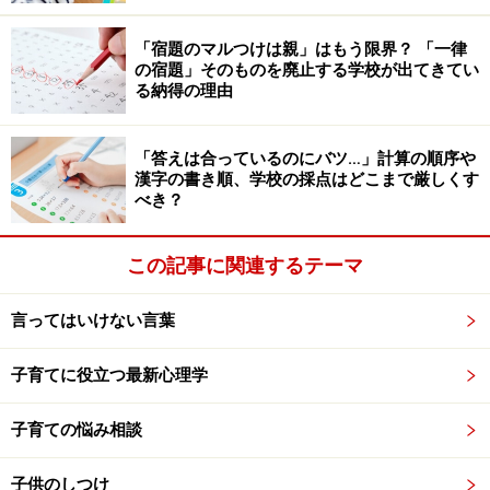
れますが、過去をどのように意味づけしていくのかは今
からいくらでも変えていくことができます。
「宿題のマルつけは親」はもう限界？ 「一律
の宿題」そのものを廃止する学校が出てきてい
る納得の理由
常にネガティブな評価を受けている（と子
「答えは合っているのにバツ…」計算の順序や
漢字の書き順、学校の採点はどこまで厳しくす
どもが感じている）
べき？
ほめて育てているつもりなのに、どうしてうちの子は尻
込みしてしまうんだろう。そう思ってしまう場合は、ほ
この記事に関連するテーマ
め方が下手な場合が多いようです。
言ってはいけない言葉
たとえば、ほめた後にけなす。「今回のテストは良かっ
子育てに役立つ最新心理学
たけど、前はダメだったよね」とか「サッカーは上手に
なったけど、勉強も頑張らなきゃね」といったように。
子育ての悩み相談
また「よくやった。じゃあ次は○○を目指さなきゃね」と
親に勝手に次の目標を決められると、子どもは「今の自
子供のしつけ