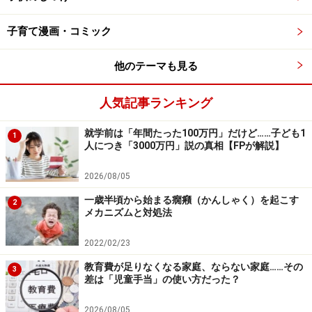
分では、まだまだダメなんだ」というふうに感じてしま
います。逆に、子どもが「たいしたことじゃない」と思
子育て漫画・コミック
っていることを大げさにほめるのも、子どもの自尊心を
他のテーマも見る
傷つけてしまいます。
人気記事ランキング
自信を育てるには、子どもが「オレ頑張った！」と思っ
たタイミングで惜しみなくほめることが大切です。子ど
就学前は「年間たった100万円」だけど……子ども1
1
人につき「3000万円」説の真相【FPが解説】
もの「またチャレンジしたい」という気持ちを育むこと
にもつながります。
2026/08/05
一歳半頃から始まる癇癪（かんしゃく）を起こす
2
メカニズムと対処法
尻込みすることにメリットがある（と子ど
2022/02/23
もが感じている）
教育費が足りなくなる家庭、ならない家庭……その
3
差は「児童手当」の使い方だった？
頑張ってもほめてもらえない、失敗したらクソミソにけ
なされる。そういうことが繰り返されると「そもそも取
2026/08/05