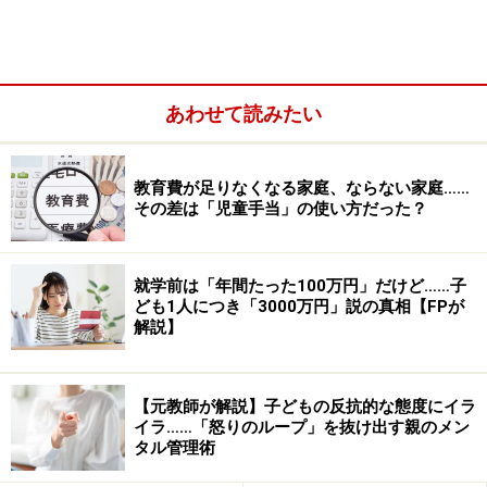
ら気になり始めたのか思い出してみましょう。
大人でも、一生懸命取り組んだことが評価されないと、
自信を無くしてしまいます。ここぞという時にダメだっ
あわせて読みたい
たという経験なら尚更です。頑張って勉強したのに、い
い点数を取れなかった。スポーツでレギュラーになれな
かった。自信を持っていた絵をけなされた、あるいはほ
教育費が足りなくなる家庭、ならない家庭……
その差は「児童手当」の使い方だった？
とんど関心を向けられなかった。……等々。
就学前は「年間たった100万円」だけど……子
ども1人につき「3000万円」説の真相【FPが
解説】
【元教師が解説】子どもの反抗的な態度にイラ
イラ……「怒りのループ」を抜け出す親のメン
タル管理術