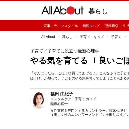
暮らし
家事・ライフスタイル
料理レシピ
冠婚葬祭
生
All About
暮らし
子育て・キッズ
子育て
子育て
／子育てに役立つ最新心理学
やる気を育てる ！良いご
「がんばったら、ごほうび買ってあげるよ」こんなふうに子ど
ほうび」が却って、子どものやる気を奪ってしまうこともある
福田 由紀子
メンタルケア・子育て ガイド
臨床心理士
女性支援を専門とするカウンセラー。臨床心理士
従事。女性のエンパワーメント（力を取り戻す／