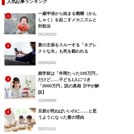
人気記事ランキング
一歳半頃から始まる癇癪（かん
1
しゃく）を起こすメカニズムと
対処法
2022/02/23
妻の主張をスルーする「ネグレ
2
クトな夫」も死を願われる
2020/03/02
就学前は「年間たった100万円」
3
だけど……子ども1人につき
「3000万円」説の真相【FPが解
説】
2026/08/05
旦那が死ねばいいのに……と思
4
うようになった妻の理由
2022/11/21