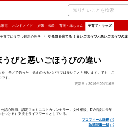
活家電
ハンドメイド
妊娠・出産
育児・赤ちゃん
子育て・キッズ
子育てに役立つ最新心理学
やる気を育てる ！良いごほうびと悪いごほうびの違
ほうびと悪いごほうびの違い
もを「モノで釣った」覚えのあるパパママは多いことと思います。でも「ご
のです。
更新日：2016年09月16日
、公認心理師、認定フェミニストカウンセラー。女性相談、DV相談に長年
力をつける）支援をライフワークとしている。
プロフィール詳細
執筆記事一覧