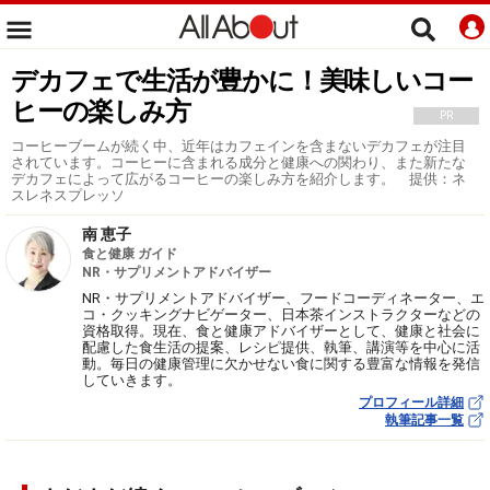
デカフェで生活が豊かに！美味しいコー
ヒーの楽しみ方
PR
コーヒーブームが続く中、近年はカフェインを含まないデカフェが注目
されています。コーヒーに含まれる成分と健康への関わり、また新たな
デカフェによって広がるコーヒーの楽しみ方を紹介します。 提供：ネ
スレネスプレッソ
南 恵子
食と健康 ガイド
NR・サプリメントアドバイザー
NR・サプリメントアドバイザー、フードコーディネーター、エ
コ・クッキングナビゲーター、日本茶インストラクターなどの
資格取得。現在、食と健康アドバイザーとして、健康と社会に
配慮した食生活の提案、レシピ提供、執筆、講演等を中心に活
動。毎日の健康管理に欠かせない食に関する豊富な情報を発信
していきます。
プロフィール詳細
執筆記事一覧