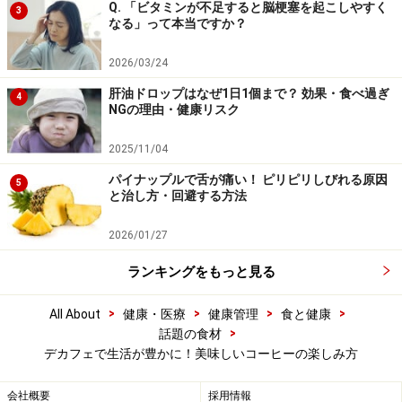
Q. 「ビタミンが不足すると脳梗塞を起こしやすく
3
なる」って本当ですか？
2026/03/24
肝油ドロップはなぜ1日1個まで？ 効果・食べ過ぎ
4
NGの理由・健康リスク
2025/11/04
パイナップルで舌が痛い！ ピリピリしびれる原因
5
と治し方・回避する方法
2026/01/27
ランキングをもっと見る
>
>
>
>
All About
健康・医療
健康管理
食と健康
>
話題の食材
デカフェで生活が豊かに！美味しいコーヒーの楽しみ方
会社概要
採用情報