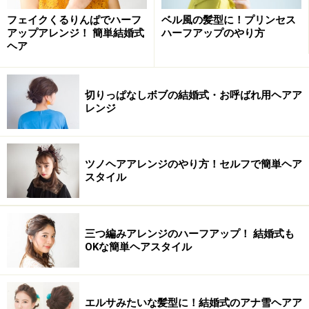
髪量：all
フェイクくるりんぱでハーフ
ベル風の髪型に！プリンセス
髪質：all
アップアレンジ！ 簡単結婚式
ハーフアップのやり方
ヘア
クセ：all
切りっぱなしボブの結婚式・お呼ばれ用ヘアア
レンジ
お団子ヘアアレンジの方法・やり方
ツノヘアアレンジのやり方！セルフで簡単ヘア
前髪を残し、中央の髪をポニーテールに
スタイル
1. 前髪を残し、中央のブロックの髪を集め、ゴールデン
ポイントのやや下側の位置でひとつ結びにします。
三つ編みアレンジのハーフアップ！ 結婚式も
OKな簡単ヘアスタイル
髪全体を縦方向に、5つに分ける
エルサみたいな髪型に！結婚式のアナ雪ヘアア