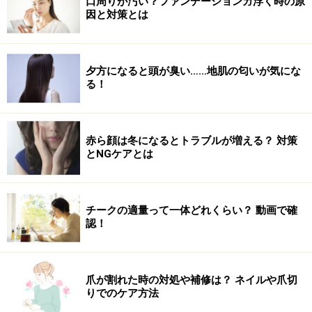
口周りが汚い？ファンデーションガ浮く時の原
因と対策とは
左端も同様に、お団子の上から巻きつける
6. 左端ブロックの髪も同様に、ねじった髪をお団子に巻
夕方になると頭が臭い……地肌の匂いが気にな
る！
き付けピンで留めます。トップの髪を引き出し、正面か
ら見てバランスを整えましょう。ヘアアクセをつけて、
顔まわりの後れ毛をリバースに巻いたら完成です。
赤ら顔は冬になるとトラブルが増える？ 対策
とNGケアとは
チークの適量って一体どれくらい？ 動画で確
認！
爪が割れた時の対処や補修は？ ネイルや爪切
りでのケア方法