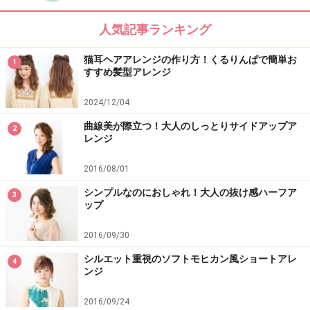
人気記事ランキング
上手く仕上げるポイント
猫耳ヘアアレンジの作り方！くるりんぱで簡単お
1
すすめ髪型アレンジ
顔まわりの髪をリバースで巻き、動きを出すのが、大人
2024/12/04
っぽく華やかに見せるコツ。最初にポニーテールを作る
位置で印象が変わりますが、あごと耳をつなぐ延長線上
曲線美が際立つ！大人のしっとりサイドアップア
2
レンジ
のゴールデンポイントのやや下側がベストポジション。
下過ぎると華やかさに欠けて、上過ぎるとやり過ぎ感が
2016/08/01
出るので注意。
シンプルなのにおしゃれ！大人の抜け感ハーフア
3
ップ
顔まわりの後れ毛とおだんごの高さがポイント
2016/09/30
シルエット重視のソフトモヒカン風ショートアレ
4
ンジ
サイド＆バック
2016/09/24