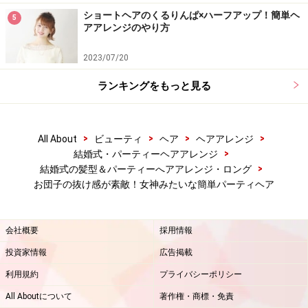
ショートヘアのくるりんぱ×ハーフアップ！簡単ヘ
5
アアレンジのやり方
2023/07/20
hair&make 榎本 将人（afloat）
ランキングをもっと見る
>
>
>
>
All About
ビューティ
ヘア
ヘアアレンジ
>
結婚式・パーティーヘアアレンジ
>
結婚式の髪型＆パーティーへアアレンジ・ロング
hair&make 榎本 将人（afloat）
お団子の抜け感が素敵！女神みたいな簡単パーティヘア
会社概要
採用情報
投資家情報
広告掲載
利用規約
プライバシーポリシー
All Aboutについて
著作権・商標・免責