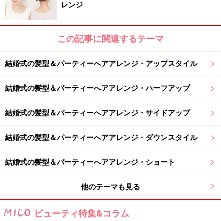
レンジ
2．髪全体を縦5つにブロッキングします。ブロッキング
するときは、まず中央のブロックをモヒカン状にとって
結んだあと、左右を縦2つに分けると失敗しません。
この記事に関連するテーマ
結婚式の髪型＆パーティーへアアレンジ・アップスタイル
結婚式の髪型＆パーティーへアアレンジ・ハーフアップ
中央にお団子を作り、毛束をねじりながら巻きつける
結婚式の髪型＆パーティーへアアレンジ・サイドアップ
3. 1で結んだ髪をぐるぐると時計回りにねじりながら、
お団子にしてピン留め。次に、左隣のブロックの髪を外
結婚式の髪型＆パーティーへアアレンジ・ダウンスタイル
巻きにねじります。お団子を土台にして、反時計回りに
結婚式の髪型＆パーティーへアアレンジ・ショート
巻きつけたら、ピンで留めます。毛先はお団子の内側に
入れ込んで隠しておきましょう。
他のテーマも見る
ビューティ特集&コラム