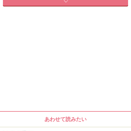
hair&make 榎本 将人（afloat）
ベースのヘアスタイル
9トーンのプラチナアッシュでカラーリングした髪、胸
ラインのロングヘア。トレンドであるシルバーを加える
ことで透明感アップ＆トレンドのニュアンスをオンして
います。前髪は顎ライン。
あわせて読みたい