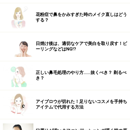
反対側も同様に巻きつけてピンで固定
花粉症で鼻をかみすぎた時のメイク直しはどう
4. 右ブロックの髪を外巻きにねじりながら、中央に作っ
する？
たお団子を土台にして時計回りに巻き付けます。巻き付
け終わったら毛先をピンで固定。毛流れに対して、ピン
を直角に差すと留まりやすいです。
日焼け後は、適切なケアで美白を取り戻す！ピ
ーリングなどはNG!?
正しい鼻毛処理のやり方……抜くべき？ 剃るべ
き？
右端の毛束をお団子の上から巻きつける
5. 少しだけ顔回りの毛を残し、右端ブロックの髪を外巻
きにねじります。今度はお団子の上側から毛束を回し、
アイブロウが切れた！足りないコスメを手持ち
アイテムで代用する方法
反時計回りに巻き付けてピンで留めましょう。無理にピ
ン1つで留めず、必要なだけピンを使って。