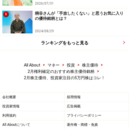
2026/07/31
PBR（連) 0.55倍
予想配当利回り0.71％
桐谷さんが「手放したくない」と思うお気に入り
5
の優待銘柄とは？
時価総額241億円
2024/08/29
■株主優待
ランキングをもっと見る
権利確定日： 2月末
優待がもらえる株数：100株以上
優待内容：
>
>
>
>
All About
マネー
投資
株主優待
値引券（500円）
>
2月権利確定のおすすめ株主優待銘柄
100株以上10枚
2月株主優待、投資家注目の5万円株はコレ！
2,500株以上30枚
5,000株以上50枚
会社概要
採用情報
25,000株以上60枚
投資家情報
広告掲載
50,000株以上100枚
利用規約
プライバシーポリシー
All Aboutについて
著作権・商標・免責
＊株式データは、2017年1月27日終値基準。予想配当