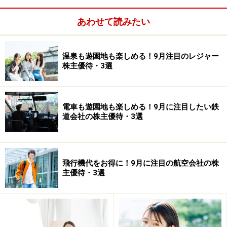
売買単位 100株
予想PER（連）赤字
あわせて読みたい
PBR（連) 7.54倍
予想配当利回り 無配
温泉も遊園地も楽しめる！9月注目のレジャー
時価総額 9億円
株主優待・3選
■株主優待
権利確定日：2月末
電車も遊園地も楽しめる！9月に注目したい鉄
優待がもらえる株数：100株以上
道会社の株主優待・3選
優待内容：
100株以上1,000円相当のクオカード
300株以上3,500円相当のクオカード
飛行機代をお得に！9月に注目の航空会社の株
主優待・3選