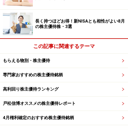
も展開しています。
長く持つほどお得！新NISAとも相性がよい8月
■株式データ
の株主優待株・3選
株価 458円
売買単位 100株
この記事に関連するテーマ
予想PER（連）45.8倍
PBR（連) 0.86倍
もらえる物別・株主優待
予想配当利回り 2.18％
時価総額 約28億円
専門家おすすめの株主優待銘柄
■株主優待
高利回り株主優待ランキング
権利確定日： 2月末
優待がもらえる株数：100株以上
戸松信博オススメの株主優待レポート
優待内容：
4月権利確定のおすすめ株主優待銘柄
食事券
100株以上 1,000円相当