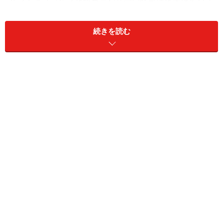
リック＆モルタル戦略をとっています。
続きを読む
■株式データ
株価 444円