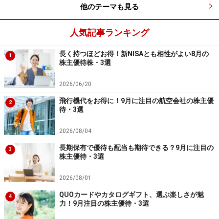
他のテーマも見る
500株以上 5,000円相当
1000株以上10,000円相当
人気記事ランキング
ベスト電器<8175>（東証1部)
長く持つほどお得！新NISAとも相性がよい8月の
1
株主優待株・3選
2026/06/20
ベスト電器 WEB
飛行機代をお得に！9月に注目の航空会社の株主優
2
待・3選
ベスト電器<8175> は、福岡市博多区に本社がある家電
量販店です。全国展開しましたが、経営悪化し現在はヤ
2026/08/04
マダ電機の傘下企業です。
長期保有で優待も配当も期待できる？9月に注目の
3
株主優待・3選
■株式データ
2026/08/01
株価 141円
QUOカードやカタログギフト、選ぶ楽しさが魅
4
売買単位 100株
力！9月注目の株主優待・3選
予想PER（連）9.59倍