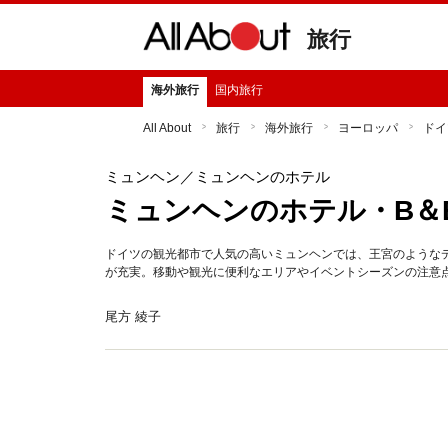
旅行
海外旅行
国内旅行
All About
旅行
海外旅行
ヨーロッパ
ドイ
ミュンヘン
／ミュンヘンのホテル
ミュンヘンのホテル・B＆
ドイツの観光都市で人気の高いミュンヘンでは、王宮のようなデ
が充実。移動や観光に便利なエリアやイベントシーズンの注意
尾方 綾子