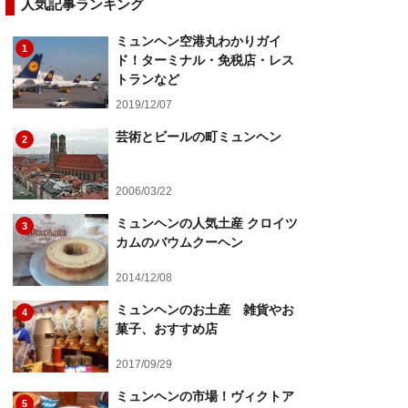
人気記事ランキング
ミュンヘン空港丸わかりガイ
1
ド！ターミナル・免税店・レス
トランなど
2019/12/07
芸術とビールの町ミュンヘン
2
2006/03/22
ミュンヘンの人気土産 クロイツ
3
カムのバウムクーヘン
2014/12/08
ミュンヘンのお土産 雑貨やお
4
菓子、おすすめ店
2017/09/29
ミュンヘンの市場！ヴィクトア
5