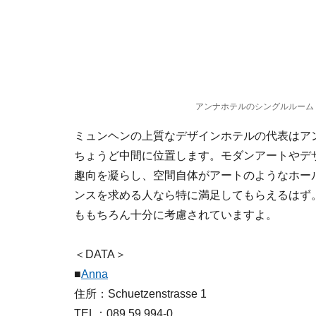
アンナホテルのシングルルーム ©A
ミュンヘンの上質なデザインホテルの代表はア
ちょうど中間に位置します。モダンアートやデ
趣向を凝らし、空間自体がアートのようなホー
ンスを求める人なら特に満足してもらえるはず
ももちろん十分に考慮されていますよ。
＜DATA＞
■
Anna
住所：Schuetzenstrasse 1
TEL：089 59 994-0