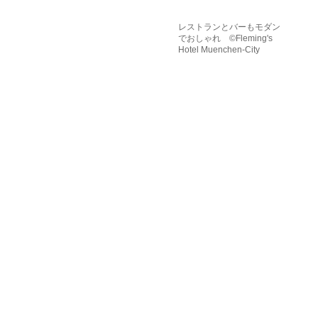
レストランとバーもモダン
でおしゃれ ©Fleming's
Hotel Muenchen-City