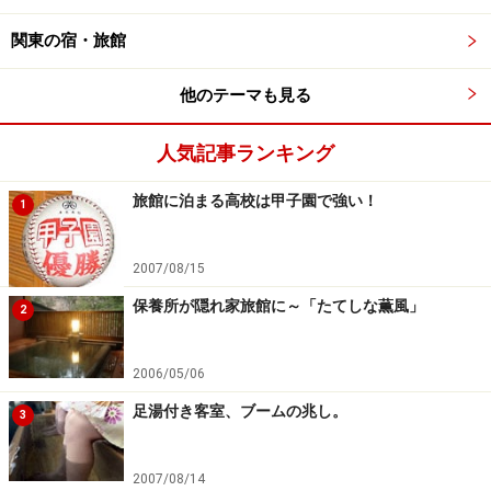
■
界 津軽
関東の宿・旅館
■住所 〒038-0211青森県津軽郡大鰐町字上牡丹森36-1
■電話 0570-073-011(界 予約センター 9:00～20:00)
他のテーマも見る
※「界 津軽」のりんご湯と津軽三味線の演奏は、12月～2
人気記事ランキング
月。
※記事内容は執筆時点のものです。最新の内容をご確認くださ
旅館に泊まる高校は甲子園で強い！
1
い。
2007/08/15
次のページへ
1
/
2
保養所が隠れ家旅館に～「たてしな薫風」
2
2006/05/06
足湯付き客室、ブームの兆し。
3
2007/08/14