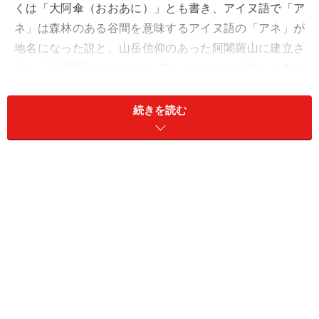
くは「大阿傘（おおあに）」とも書き、アイヌ語で「ア
ネ」は森林のある谷間を意味するアイヌ語の「アネ」が
地名になった説と、山岳信仰のあった阿闍羅山に建立さ
れた「大安国（おおあに）寺」にちなんだ説もあるそ
う。
続きを読む
いまでは平川沿いに旅館や民宿が軒を連ねる静かな温泉
街です。アクセスは、新青森駅から特急つがるに乗り換
え、雪の平野を南へ走ること約30分。「界 津軽」は、そ
んな温泉街の高台に建つ全40室の温泉旅館。遠くには青
森県の最高峰である岩木山を望むことができます。