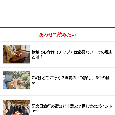
あわせて読みたい
旅館で心付け（チップ）は必要ない！その理由
とは？
GWはどこに行く？直前の「宿探し」3つの極
意
記念日旅行の宿はどう選ぶ？探し方のポイント
3つ
津軽の伝統工芸「こぎん」模様の障子がしつらえられた「ご