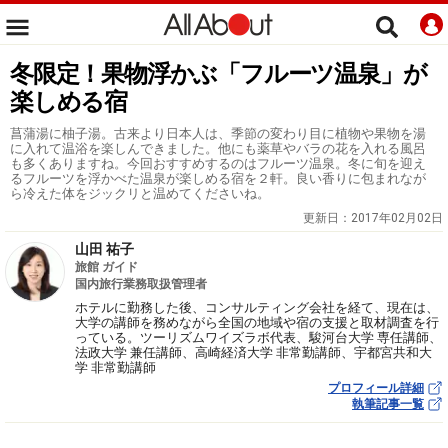
冬限定！果物浮かぶ「フルーツ温泉」が
楽しめる宿
菖蒲湯に柚子湯。古来より日本人は、季節の変わり目に植物や果物を湯
に入れて温浴を楽しんできました。他にも薬草やバラの花を入れる風呂
も多くありますね。今回おすすめするのはフルーツ温泉。冬に旬を迎え
るフルーツを浮かべた温泉が楽しめる宿を２軒。良い香りに包まれなが
ら冷えた体をジックリと温めてくださいね。
更新日：
2017年02月02日
山田 祐子
旅館 ガイド
国内旅行業務取扱管理者
ホテルに勤務した後、コンサルティング会社を経て、現在は、
大学の講師を務めながら全国の地域や宿の支援と取材調査を行
っている。ツーリズムワイズラボ代表、駿河台大学 専任講師、
法政大学 兼任講師、高崎経済大学 非常勤講師、宇都宮共和大
学 非常勤講師
プロフィール詳細
執筆記事一覧