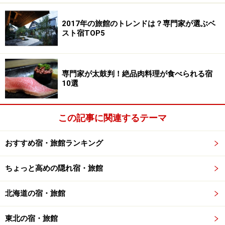
緑色の「王林」など日毎に異なりますので、その香りの
違いを感じながら入浴するのも楽しいですね。
2017年の旅館のトレンドは？専門家が選ぶベ
スト宿TOP5
リンゴが浮かぶ「界 津軽」の大浴場
専門家が太鼓判！絶品肉料理が食べられる宿
夕食までリンゴ。りんご釜に詰められるのはマグロの最
10選
高峰とされる大間のマグロ。青森の冬の味覚を一堂に堪
能することができます。
この記事に関連するテーマ
夕食の後は、津軽三味線の演奏会をロビーでどうぞ。
おすすめ宿・旅館ランキング
「叩き」を主とする迫力の生音に心が揺さぶられ、雪の
中で聞くからこそ余計に旅情がかき立てられますよ。
ちょっと高めの隠れ宿・旅館
北海道の宿・旅館
夕食に出されるリンゴ釜に入った大間のマグロ
東北の宿・旅館