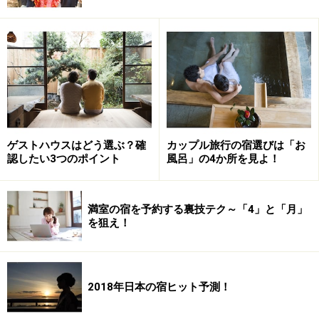
当地部屋～津軽こぎんの間～」
あま～い香り！赤いリンゴに頬よせて
館内の温泉は男女別の大浴場。床には青森名産のヒバが
敷き詰められ、湯船は樹齢2千年の古代檜。その重厚な
湯船の中に、リンゴ達は気持ち良さそうにプカプカと浮
いています。
ゲストハウスはどう選ぶ？確
カップル旅行の宿選びは「お
認したい3つのポイント
風呂」の4か所を見よ！
湯船に入ると、温められたリンゴからフンワリと甘い香
りが。手に取って頬ずりしたくなる可愛いリンゴです。
満室の宿を予約する裏技テク～「4」と「月」
温泉の泉質は、ナトリウム・カルシウム・塩化物・硫酸
を狙え！
塩泉。肌さわりは滑らかで飽きのこない泉質なので、雪
化粧した庭園を見ながら長湯をするにはピッタリです。
2018年日本の宿ヒット予測！
リンゴは、宿を囲む町の農家さんが丹精込めて栽培した
リンゴを仕入れています。種類は赤色の「サンふじ」や