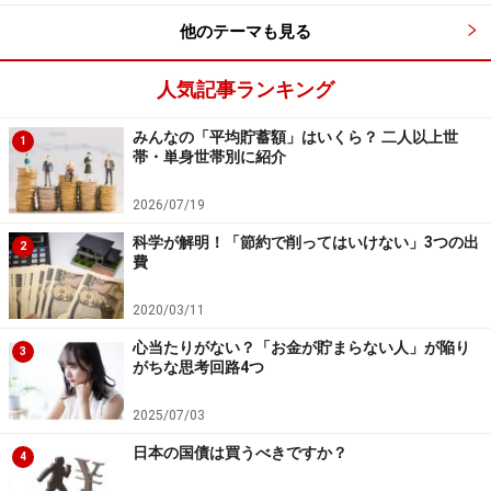
に利用しているなら、毎月1万円の増額をすることで
他のテーマも見る
す。給与振込口座の自動積立定期をしているなら、今す
ぐ毎月1万円の増額を申し込むことです。時間をおいて
人気記事ランキング
はダメです。今すぐ！です。
みんなの「平均貯蓄額」はいくら？ 二人以上世
1
帯・単身世帯別に紹介
お金を貯めたいと思ったことを確実に早く終わらせる。
このことが大事なのです。これらのことは、勉強が必要
2026/07/19
なことでも、調べる必要もないことです。自分が動くだ
科学が解明！「節約で削ってはいけない」3つの出
2
けです。
費
2020/03/11
もちろん、毎月1万円の貯蓄ができたからといって、そ
心当たりがない？「お金が貯まらない人」が陥り
れで安心はできません。しかし、お金を貯めたいと思っ
3
がちな思考回路4つ
たことを、まずは1つ実現できれば、次へのステップに
進めるのです。
2025/07/03
日本の国債は買うべきですか？
4