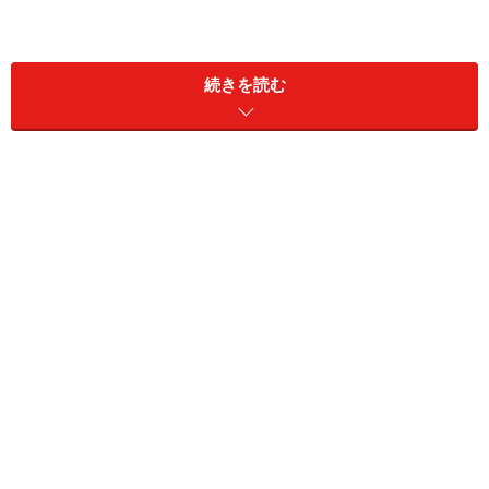
海外旅行にもあまり興味がない、車は買わないなど、大
続きを読む
きな出費を控える一方で、コストパフォーマンスのいい
買い物を楽しんだり、ブランド品よりは、自分なりにア
レンジしてオリジナリティのある洋服のコーディネート
をすることが上手とも言われます。家計においても、大
きな無駄な出費がありません。これでどうしてお金が貯
められないのかと疑問に思ってしまいます。貯められな
い理由のひとつには、考え方が堅実で慎重であることに
関係があります。
人は、目先のことや時間に制限があること、締め切りが
あるものには注意し、今、やっておこうと思うもので
す。たとえば、勤務先に提出しなければならない書類は
後回しにはしないでしょう。仕事上でも取引先からの要