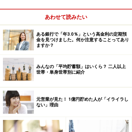
望には早く対応したほうが取引もスムーズに進むでしょ
う。日常でも、シャンプーが切れていたら、仕事帰りに
必ず買うでしょう。好きなアーティストの公演チケット
あわせて読みたい
は先行発売でGETしようと苦心するでしょう。
ある銀行で「年3.0％」という高金利の定期預
金を見つけました。何か注意することってあり
ますか？
みんなの「平均貯蓄額」はいくら？ 二人以上
世帯・単身世帯別に紹介
元営業が見た！ 1億円貯めた人が「イライラし
ない」理由