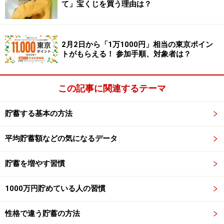
て」宝くじを買う理由は？
すぐに行動！まずは毎月1万円増やす
2月2日から「1万1000円」相当の東京ポイン
ファイナンシャル・プランニングの基本では、まず家
トがもらえる！ 参加手順、対象者は？
計、1カ月の収支を洗い出して、無駄な支出がないか、
貯蓄に回せるお金がないかを確認し、毎月の貯蓄額を決
この記事に関連するテーマ
めましょうと説明します。
貯蓄する基本の方法
こうなると、せっかく「お金を貯めたい！」と思って
も、貯める前にやらなければならないことのハードルが
平均貯蓄額などの気になるデータ
高くなり、その間にお金を貯めたいという気持ちが消え
てしまいます。
貯蓄を増やす習慣
1000万円貯めている人の習慣
だから、もし、お金を貯めたい！と思ったなら、勤務先
に貯蓄制度（社内預金、財形貯蓄、確定拠出年金）があ
性格で違う貯蓄の方法
るなら、明日にでも書類をもらいに行くことです。すで