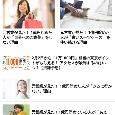
こうしたことは、特に計画性が求められることはなく、
短時間で済むということもありますが、自分自身が困る
から、すぐに対応しようという気持ちがあるため、考え
るまでもなく行動に移せます。
元営業が見た！ 1億円貯めた
元営業が見た！ 1億円貯めた
しかし、お金のこととなると、今、生活していくうえ
人が「自分へのご褒美」をし
人が「古いスーツケース」を
ない理由
使い続ける理由
で、特に困っていない、借金を重ねているわけでもな
い、毎月の収支が赤字でなければ、「お金を貯めよう」
と思っても、それは不要不急のこととして、後回しにし
2月2日から「1万1000円」相当の東京ポイン
トがもらえる！ アクセスが殺到するのはい
てしまうのです。さらに、お金のことは、しっかり勉強
つ？【混雑予想】
しないと、いろいろと調べないと、手続きが面倒かも、
その時間がないから、と今すぐに対応できないために、
元営業が見た！ 1億円貯めた人が「ジムに行か
つい後回しにしてしまうのです。今すぐできなかったこ
ない」理由
とは、1年たってもできないかもしれません。つまり、
いつもお金を貯めたいと思うだけで、何も変わらないと
いうことです。
元営業が見た！1億円貯めている人が「あえ