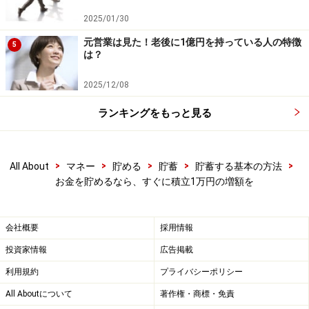
月1万円は行動パターンを変えることで節約
2025/01/30
できる
元営業は見た！老後に1億円を持っている人の特徴
5
は？
毎月1万円貯蓄額を増やしたら、その分、使えるお金が
なくなるから、そんなにすぐにはできない、と思うかも
2025/12/08
しれません。そのとおりです。毎月1万円、何かを削ら
ランキングをもっと見る
ないといけないのです。無駄使いしていないし、家計は
ギリギリ。そういう人もいるでしょう。でも数字だけで
収支を見ていても、どこを削ればいいのか自分ではわか
>
>
>
>
>
All About
マネー
貯める
貯蓄
貯蓄する基本の方法
りません。それは、毎日、そういう生活をして、その結
お金を貯めるなら、すぐに積立1万円の増額を
果が数字に表れているので、削るべきところが見えない
のです。
会社概要
採用情報
1日の行動パターン、1カ月の行動パターンを思い返すこ
投資家情報
広告掲載
とで、毎月1万円を浮かすことができます。
利用規約
プライバシーポリシー
All Aboutについて
著作権・商標・免責
たとえば、毎朝出勤前には、コンビニやカフェによって