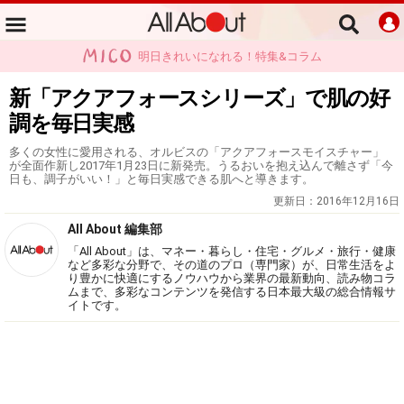
明日きれいになれる！特集&コラム
新「アクアフォースシリーズ」で肌の好
調を毎日実感
多くの女性に愛用される、オルビスの「アクアフォースモイスチャー」
が全面作新し2017年1月23日に新発売。うるおいを抱え込んで離さず「今
日も、調子がいい！」と毎日実感できる肌へと導きます。
更新日：
2016年12月16日
All About 編集部
「All About」は、マネー・暮らし・住宅・グルメ・旅行・健康
など多彩な分野で、その道のプロ（専門家）が、日常生活をよ
り豊かに快適にするノウハウから業界の最新動向、読み物コラ
ムまで、多彩なコンテンツを発信する日本最大級の総合情報サ
イトです。