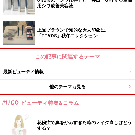
■DATA
用シワ改善美容液
アクアフォース マイルドウォッシュ 120g 1300円
（税抜）
上品ブラウンで知的な大人印象に、
アクアフォース ローション Lタイプ（さっぱり）／M
「ETVOS」秋冬コレクション
タイプ（しっとり） 各180ml 1500円（税抜）
アクアフォース モイスチャー Lタイプ（さっぱり）
／Mタイプ（しっとり） 各50g 1700円（税抜）
この記事に関連するテーマ
最新ビューティ情報
すべて2017年1月23日（月）発売
他のテーマも見る
■お問い合わせ
オルビス株式会社
ビューティ特集&コラム
0120-050-050
※記事内容は執筆時点のものです。最新の内容をご確認くださ
花粉症で鼻をかみすぎた時のメイク直しはどう
い。
する？
※個人の体質、また、誤った方法による実践に起因して肌荒れや