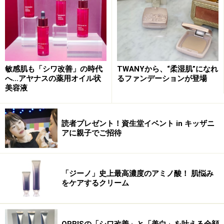
敏感肌も「シワ改善」の時代
TWANYから、“柔湿肌”になれ
へ…アヤナスの薬用オイル状
るファンデーションが登場
美容液
肌内部の角層細胞と水分をくっつけて離さないことも
「うるおいマグネットAQ」の特徴。うるおいを抱え込み
続けるので、つけた瞬間のモチモチ感がずっと続きま
読者プレゼント！資生堂イベント in キッザニ
アに親子でご招待
す。
「今日も、調子がいい！」と毎日実感できる保湿を追及
「ジーノ」史上最高濃度のアミノ酸！ 肌悩み
したという「アクアフォースシリーズ」は、2017年1月
をケアするクリーム
23日発売。肌を好調に導くことで、気持ちまで上向きに
してくれるスキンケアです。
ORBISの「シワ改善」と「美白」を叶える全顔