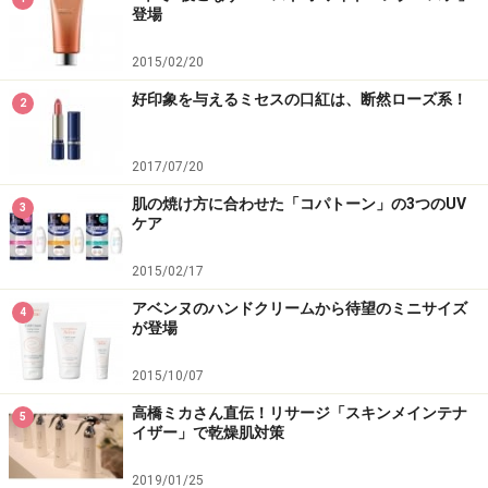
登場
2015/02/20
好印象を与えるミセスの口紅は、断然ローズ系！
2
2017/07/20
肌の焼け方に合わせた「コパトーン」の3つのUV
3
ケア
2015/02/17
アベンヌのハンドクリームから待望のミニサイズ
4
が登場
2015/10/07
高橋ミカさん直伝！リサージ「スキンメインテナ
5
イザー」で乾燥肌対策
2019/01/25