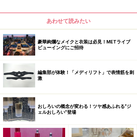
うるおいがぐんぐん浸透、ずっとつけたて
のモチモチ感！
あわせて読みたい
毎日続けられる洗顔料・化粧水・保湿液のシンプルな3STEP
豪華絢爛なメイクと衣装は必見！METライブ
ビューイングにご招待
角層の水分量を増やす「うるおいマグネットAQ」は、顔
などの日常行為によってできてしまう角質の「スキマ」
編集部が体験！「メディリフト」で表情筋を刺
に吸い寄せられ、うるおいが足りないところから優先的
激
に保湿。磁石のように引き寄せられて密着し、うるおい
がぐんぐん浸透します。
おしろいの概念が変わる！ツヤ感あふれる“ジ
ェルおしろい”登場