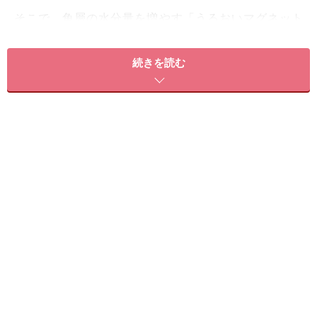
そこで、角層の水分量を増やす「うるおいマグネット
AQ」を3STEP全品に配合。これまでにない高い保湿実感
を実現しました。
続きを読む