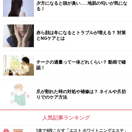
夕方になると頭が臭い……地肌の匂いが気にな
る！
赤ら顔は冬になるとトラブルが増える？ 対策
とNGケアとは
チークの適量って一体どれくらい？ 動画で確
認！
爪が割れた時の対処や補修は？ ネイルや爪切
りでのケア方法
人気記事ランキング
1本で4役こなす「エスト ホワイトニングエステ」
1