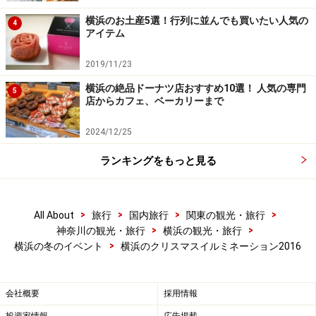
横浜のお土産5選！行列に並んでも買いたい人気の
4
アイテム
2019/11/23
横浜の絶品ドーナツ店おすすめ10選！ 人気の専門
5
店からカフェ、ベーカリーまで
2024/12/25
ランキングをもっと見る
日産グローバル本社ギャラリー 日産オリ
ジナルクリスマスツリー
>
>
>
>
All About
旅行
国内旅行
関東の観光・旅行
>
>
神奈川の観光・旅行
横浜の観光・旅行
>
横浜の冬のイベント
横浜のクリスマスイルミネーション2016
展示車とともに日産オリジナルクリスマスツリーをご覧あ
会社概要
採用情報
れ。カラフルに変化するようすが楽しめます（2016年11月