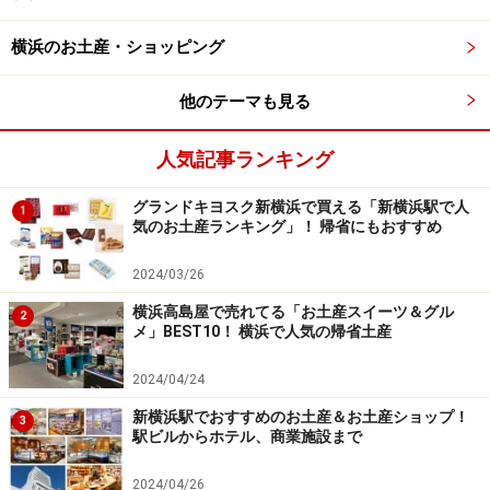
「18th Anniversary Ambassador」の藤巻 碧さん（右）も
「おいしい！」と笑顔でPR（2016年9月27日撮影）
横浜のお土産・ショッピング
※クリスマスケーキ情報はこちら⇒
横浜ベイシェラトン
ホテルのクリスマスケーキ2016
（All Aboutスイーツ）
他のテーマも見る
人気記事ランキング
場所：1階メザニンロビー
点灯期間：2016年11月15日（火）～12月25日（日）
グランドキヨスク新横浜で買える「新横浜駅で人
1
16:30～24:00
気のお土産ランキング」！ 帰省にもおすすめ
URL：
横浜ベイシェラトン ホテル＆タワーズ「Sheraton
2024/03/26
Christmas 2016」
横浜高島屋で売れてる「お土産スイーツ＆グル
※クリスマスバージョンのアフタヌーンティについては
2
メ」BEST10！ 横浜で人気の帰省土産
公式ガイドブログへ⇒
横浜ベイシェラトン ラウンジで人
気のアフタヌーンティがクリスマスバージョンに
2024/04/24
新横浜駅でおすすめのお土産＆お土産ショップ！
3
駅ビルからホテル、商業施設まで
2024/04/26