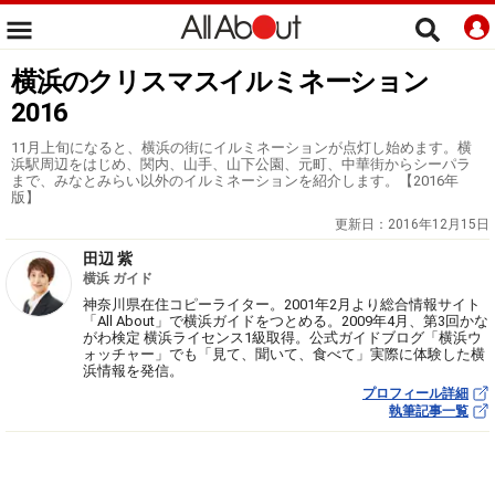
横浜のクリスマスイルミネーション
2016
11月上旬になると、横浜の街にイルミネーションが点灯し始めます。横
浜駅周辺をはじめ、関内、山手、山下公園、元町、中華街からシーパラ
まで、みなとみらい以外のイルミネーションを紹介します。【2016年
版】
更新日：
2016年12月15日
田辺 紫
横浜 ガイド
神奈川県在住コピーライター。2001年2月より総合情報サイト
「All About」で横浜ガイドをつとめる。2009年4月、第3回かな
がわ検定 横浜ライセンス1級取得。公式ガイドブログ「横浜ウ
ォッチャー」でも「見て、聞いて、食べて」実際に体験した横
浜情報を発信。
プロフィール詳細
執筆記事一覧