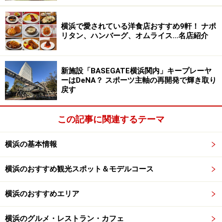
出に残る、温もり溢れるクリスマスを～」。1階から3階
まで吹き抜けのメザニンロビーには、高さ約8mのツリー
横浜で愛されている洋食店おすすめ9軒！ ナポ
が登場。シェラトンカラーのBlueとSilverを基調に、ロゴ
リタン、ハンバーグ、オムライス…名店紹介
のモチーフとなっているローレルの葉をイメージしたオ
ーナメントがポイントです。「ゴールドの輝かしい光」
新施設「BASEGATE横浜関内」キープレーヤ
と「ホワイトの涼しげな光」が合わさり、ロビーでひと
ーはDeNA？ スポーツ主軸の再開発で輝き取り
きわ輝きを放ちます。クリスマス期間（12月23～25日）
戻す
はメザニンロビーで無料コンサートやサプライズプロポ
ーズも行われます。
この記事に関連するテーマ
横浜の基本情報
横浜のおすすめ観光スポット＆モデルコース
横浜のおすすめエリア
2016年に就任したペストリーシェフ武藤修司さん（左）が手
がける新作クリスマスケーキの予約受付は12月22日まで。
横浜のグルメ・レストラン・カフェ