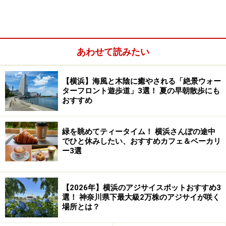
黄／紫／青／緑）に変化する「ハッピーエレメントタイ
ム」が行われます。幸運を呼ぶとされるラッキーモチー
フのオーナメントが輝き、夜空を彩ります。
あわせて読みたい
【横浜】海風と木陰に癒やされる「絶景ウォー
ターフロント遊歩道」3選！ 夏の早朝散歩にも
おすすめ
緑を眺めてティータイム！ 横浜さんぽの途中
でひと休みしたい、おすすめカフェ＆ベーカリ
ー3選
【2026年】横浜のアジサイスポットおすすめ3
選！ 神奈川県下最大級2万株のアジサイが咲く
場所：3階メイン広場
場所とは？
点灯期間：2016年11月5日(土)～12月25日(日) 16:30～