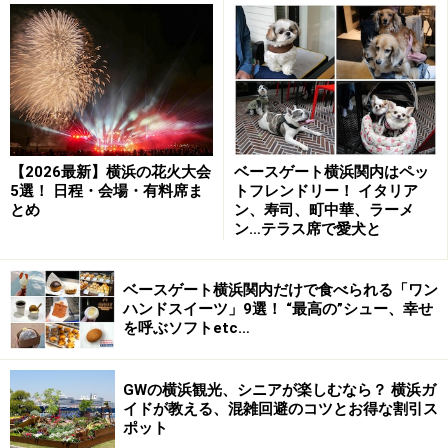
24:00
ハッピーエレメントタイム：17:00／18:00／19:00／
20:00／21:00／22:00
URL：
横浜ベイクォーター
【2026最新】横浜の花火大会
ベースゲート横浜関内はペッ
横浜ベイシェラトン ホテル＆タワーズ
5選！ 日程・会場・有料席ま
トフレンドリー！ イタリア
「Sheraton Christmas 2016」
とめ
ン、寿司、町中華、ラーメ
ン…テラス席で愛犬と
ベースゲート横浜関内だけで食べられる「ワン
ハンドスイーツ」9選！ “最高の”シュー、幸せ
を呼ぶソフトetc…
高さ約8mのツリーはロゴのモチーフとなっているローレル
の葉をイメージしたオーナメントが（2016年11月15日撮
影）
GWの横浜観光、シニアが楽しむなら？ 横浜ガ
イドが教える、混雑回避のコツとお得な割引ス
2016年のテーマは「Memories on you ～いつまでも思い
ポット