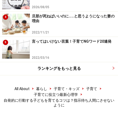
2026/08/05
しかし、それがエスカレートし、子供が「イヤな思い」
旦那が死ねばいいのに……と思うようになった妻の
をしないようにと、先回りしてしまうことがあります。
4
理由
本当なら失敗しながら乗り越えていくべきチャレンジな
のに、「不安になったらかわいそう」とママが前もって
2022/11/21
目の前の困難をどけてくれたら、子供はそれに文句は言
言ってはいけない言葉！子育てNGワード20連発
5
いません。なぜならスイスイと通れる道は気持ちいいも
のだから……。しかし、いつもいつも快適で平らな道ばか
2022/03/16
り通っていては、「考える」という習慣が育ちません。
ランキングをもっと見る
それを身につけぬまま大きくなってしまうと、誰かに指
示を出してもらわないと動けなくなってしまうのです。
>
>
>
>
All About
暮らし
子育て・キッズ
子育て
「１の過管理タイプ」は子供が圧迫感を受けるので問題
>
子育てに役立つ最新心理学
として浮上しやすいのですが、「2の先回りタイプ」
自発的に行動する子どもを育てるコツは？指示待ち人間にさせない
ように
は、子供から「ママ、もう先回りはやめて」と言い出す
ことはないので、その深刻さに気づかぬまま、後々なっ