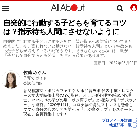
自発的に行動する子どもを育てるコツ
は？指示待ち人間にさせないように
自発的に行動する子どもにするために、親が取るべき対策についてまと
めました。今、言われないと動けない「指示待ち人間」という特徴をも
った子どもが増えているのだそうです。そうならないためには、親が
「子どもが自分で考える習慣」を与える必要があります。
更新日：
2022年06月08日
佐藤 めぐみ
子育て ガイド
公認心理師
育児相談室・ポジカフェ主宰 & ポジ育ラボ 代表｜英・レスタ
ー大学大学院修士号(MSc)取得。オランダ心理学会認定心理
士。ママ向けの学びの場「ポジ育ラボ」と相談の場「ポジカフ
ェ」を運営。2020年11月、コロナ禍の育児ストレスを懸念し、
ママが自分の心のケアを学べる「ポジ育クラブ」をスタート。
現在、会員募集中です！
プロフィール詳細
執筆記事一覧