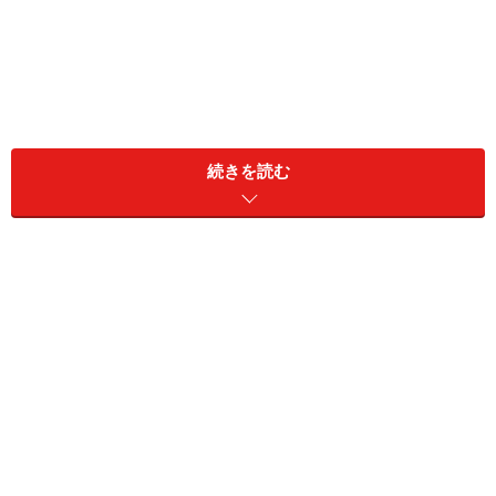
続きを読む
親の過保護が特徴？指示待ち人間になるリスクを高
める要因とは
子育てでは「言うことをよく聞く子」こそ、親の配
慮が必要
脱・指示待ち人間のために必要な子育て習慣
今どき増えている「指示待ちチャン」っ
て？