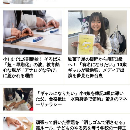
たとえば、
食卓で、「ほら食べなさい」と言われないと食べ出
さない
何をしたらいいか分からないで退屈そうにしている
「何で遊んだらいい？」と聞いてくる
小1までに9割開始！ そろばん
駄菓子屋の疑問から簿記3級
などが挙げられます。
「超・早期化」の波。教育熱
へ！ 「有名になりたい」10歳
心な親が「アナログな学び」
ギャルが猛勉強、メディア出
に惹かれる理由
演を夢見た舞台裏
子供が面倒だと感じる、「着替え」「歯磨き」「就寝」
「宿題」などは、ママに指示されるまで、先延ばしした
くなる気持ちは多少理解できます。
「ギャルになりたい」小4娘を簿記3級に導い
た父。合格後は「水筒持参で節約」驚きのマネ
「早く着替えなさい」
ーリテラシー
「歯を磨きなさい」
頑張って解いた宿題を「消しゴムで消させる」
「さっさと寝なさい」
謎ルール…子どものやる気を奪う学校の一律主