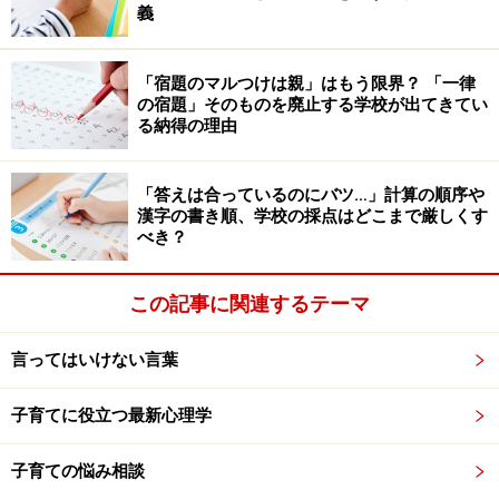
「すぐに宿題をやりなさい」
義
このような指示は、「面倒くさいから、言われるまでや
「宿題のマルつけは親」はもう限界？ 「一律
らない」をマイルールにしているお子さんもいるでしょ
の宿題」そのものを廃止する学校が出てきてい
う。ここで問題視しているのは、それを超えた指示待ち
る納得の理由
です。遊び、ごはん、テレビなどの魅力的なものでさ
え、「よくわかんない」となってしまうのは、やはり問
「答えは合っているのにバツ…」計算の順序や
題です。
漢字の書き順、学校の採点はどこまで厳しくす
べき？
この記事に関連するテーマ
親の過保護が特徴？指示待ち人間になるリ
スクを高める要因とは
言ってはいけない言葉
1. 親の過管理
子供が指示待ちチャンになってしまう最大の要因は、幼
子育てに役立つ最新心理学
少時の親の過管理だと考えられます。子供が持つ一日24
子育ての悩み相談
時間、親が管理するものが増えれば、当然、子供の自由