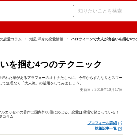
の恋愛コラム
潮凪 洋介の恋愛情報
ハロウィーンで大人が出会いを掴む4つ
いを掴む4つのテクニック
出遅れた感があるアラフォーのオトナたちへに、今年からすんなりとスマー
して無理なく「大人流」の活用をしてみましょう。
更新日：2016年10月17日
アルエッセイの著作は国内外60冊にのぼる。恋愛は現場で起こっている！
愛コラム
プロフィール詳細
執筆記事一覧