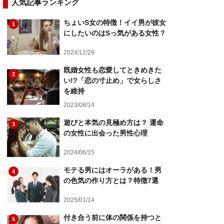
人気記事ランキング
ちょいS女の特徴！イイ男が彼女
1
にしたいのはSっ気がある女性？
2024/12/29
既婚女性も恋愛してときめきた
2
い!?「恋の寸止め」で女らしさ
を維持
2023/08/14
遊びと本気の見極め方は？ 運命
3
の女性に出会った男性心理
2024/06/15
モテる男にはオーラがある！男
4
の色気の作り方とは？特徴7選
2025/01/14
付き合う前に体の関係を持つと
5