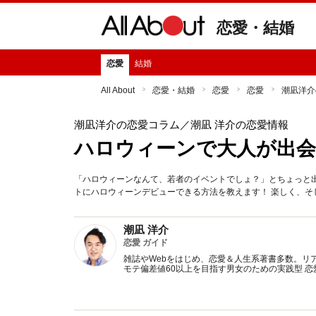
恋愛・結婚
恋愛
結婚
All About
恋愛・結婚
恋愛
恋愛
潮凪洋介
潮凪洋介の恋愛コラム
／潮凪 洋介の恋愛情報
ハロウィーンで大人が出会
「ハロウィーンなんて、若者のイベントでしょ？」とちょっと
トにハロウィーンデビューできる方法を教えます！ 楽しく、そ
潮凪 洋介
恋愛 ガイド
雑誌やWebをはじめ、恋愛＆人生系著書多数。リ
モテ偏差値60以上を目指す男女のための実践型 恋