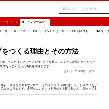
スマートフォン
IT・インターネット
ターネットサービス
LINE（ライン）の使い方
LINE関連情報
LINEで
ープをつくる理由とその方法
だとか。一人だけのグループで独り言？複数人でのトークが楽しめるグルー
ク機能をうまく使った裏技を紹介します。
更新日：2019年05月24日
グルメ・旅行・健康など多彩な分野で、その道のプロ（専門家）が、日常生活をよ
、読み物コラムまで、多彩なコンテンツを発信する日本最大級の総合情報サ
...続きを読む