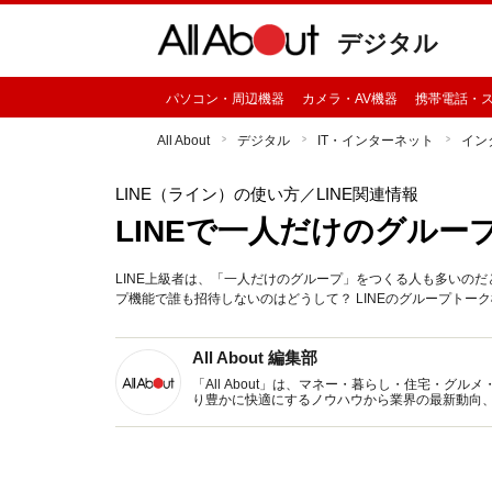
デジタル
パソコン・周辺機器
カメラ・AV機器
携帯電話・
All About
デジタル
IT・インターネット
イン
LINE（ライン）の使い方
／LINE関連情報
LINEで一人だけのグル
LINE上級者は、「一人だけのグループ」をつくる人も多いの
プ機能で誰も招待しないのはどうして？ LINEのグループトー
All About 編集部
「All About」は、マネー・暮らし・住宅・
り豊かに快適にするノウハウから業界の最新動向
イトです。