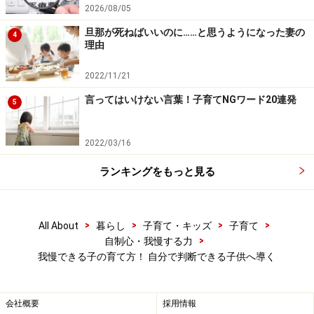
親からいつも「我慢しなさい」と我慢を強いられている
2026/08/05
子どもは、自分のやりたいことや欲求をいつも阻む親に
旦那が死ねばいいのに……と思うようになった妻の
4
対して、不満や不信感を抱いたり、「我慢しない自分
理由
は、親に愛されない」と心に満たされないものを感じた
2022/11/21
りします。
言ってはいけない言葉！子育てNGワード20連発
5
そうすると、その
心の隙間を
埋めるために
駄々をこねた
り、愛情を確かめるために親を困らせたり
します。言い
2022/03/16
変えると、我慢できない子とは、いつも親から我慢を強
ランキングをもっと見る
いられている子とも言えるでしょう。
>
>
>
>
All About
暮らし
子育て・キッズ
子育て
>
自制心・我慢する力
我慢できる子の育て方！ 自分で判断できる子供へ導く
会社概要
採用情報