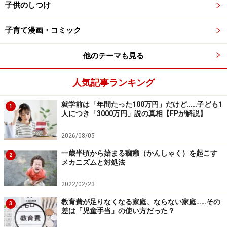
そのような子は、親が見ていない所では我慢できなかっ
子供のしつけ
たり、ある時急に、爆発してキレてしまうこともあるで
子育て漫画・コミック
しょう。
他のテーマも見る
子どもの身に付けさせなければならない「我慢」とは、
強要される我慢ではなく、子ども自らが感じ、判断し、
人気記事ランキング
自分の意志でする「自己抑制の我慢」
です。
就学前は「年間たった100万円」だけど……子ども1
1
人につき「3000万円」説の真相【FPが解説】
いつも我慢を強いられている子の心は、満
2026/08/05
たされない
一歳半頃から始まる癇癪（かんしゃく）を起こす
2
メカニズムと対処法
2022/02/23
「どんなあなたも大好きよ」子供をありのまま受け入れるこ
とで、親子の信頼関係は深まり、子供は自己抑制力を自ら育
教育費が足りなくなる家庭、ならない家庭……その
3
んでいきます
差は「児童手当」の使い方だった？