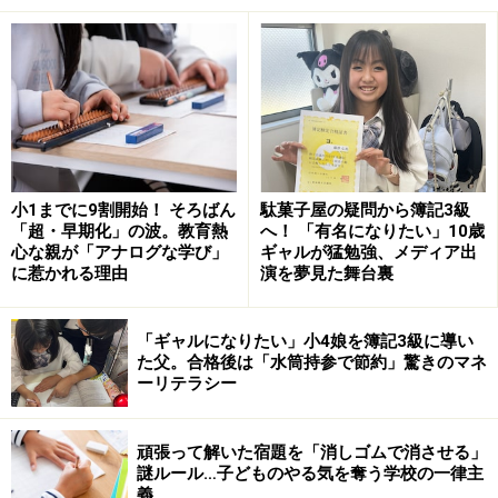
我慢できる子は、子ども本来の姿を抑え込
んでいる危険性も……
いい子にしてなきゃ、親に褒めてもらえない？」
小1までに9割開始！ そろばん
駄菓子屋の疑問から簿記3級
「超・早期化」の波。教育熱
へ！ 「有名になりたい」10歳
幼い頃、親に「我慢しなさい」と言われ、我慢している
心な親が「アナログな学び」
ギャルが猛勉強、メディア出
に惹かれる理由
演を夢見た舞台裏
子どもは「いい子」「お利口な子」「親の躾が行きとど
いた子」と良い評価をされることが多いでしょう。
「ギャルになりたい」小4娘を簿記3級に導い
た父。合格後は「水筒持参で節約」驚きのマネ
確かに、自分の身に危険が生じる、人に迷惑や危害を与
ーリテラシー
える場合は、我慢させなければなりません。ですが、子
どもは、様々なものに興味を持ち、「知りたい」「やっ
頑張って解いた宿題を「消しゴムで消させる」
てみたい」という気持ちや
意欲を健やかな成長の発達の
謎ルール…子どものやる気を奪う学校の一律主
義
中に
持ちあわせています
。