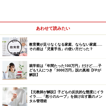
れば、我慢が身についていくのでしょうか？……実はそう
ではありません。
あわせて読みたい
教育費が足りなくなる家庭、ならない家庭……
その差は「児童手当」の使い方だった？
就学前は「年間たった100万円」だけど……子
ども1人につき「3000万円」説の真相【FPが
解説】
実は、幼い頃に心の欲求を充分に満たされ、「
我慢する
【元教師が解説】子どもの反抗的な態度にイラ
経験が少なかった子の方が、将来我慢できる子に育って
イラ……「怒りのループ」を抜け出す親のメン
タル管理術
いく」
ことが分かってきています。