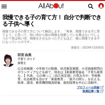
我慢できる子の育て方！ 自分で判断でき
る子供へ導く
我慢できる子の育て方について解説します。「将来、我慢できる子に育
てよう」と思って、幼い頃から親が我慢を強要している事はないでしょ
うか？実は幼い頃、我慢をさせなかった子どもほど、後に我慢できる子
になっていくのです。
更新日：
2023年12月05日
田宮 由美
子育て ガイド
保育士
公立幼稚園・小学校での勤務、幼児教室展開、小児病棟慰問の
ボランティアなどを経て、現在は【家庭教育協会「子育ち親育
ち」】代表。 心の根っこ（自己肯定感）の育み方や、学校教
育、社会教育を活かす「家庭教育」「親子の関り」を伝える。
執筆、講演、教育機関職員研修、個別指導を中心に活動中。
プロフィール詳細
執筆記事一覧