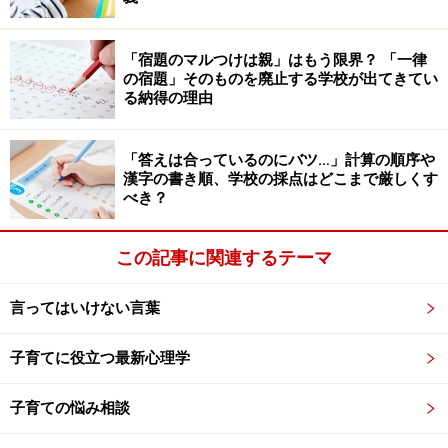
いつも「いい子」と言われ親から褒められている子は
「宿題のマルつけは親」はもう限界？ 「一律
の宿題」そのものを廃止する学校が出てきてい
「いい子にしてなきゃ、親に褒めてもらえない」「お利
る納得の理由
口にしていないと、親に嫌われる」と
子ども本来の姿を
抑えていること
が多々あります。
「答えは合っているのにバツ…」計算の順序や
漢字の書き順、学校の採点はどこまで厳しくす
べき？
目指すは、子ども自らの意志でする「自己
抑制の我慢」
この記事に関連するテーマ
子ども本来の欲求を抑えられている
「いい子」は、
我慢
言ってはいけない言葉
しているにもかかわらず
、その「我慢」に気づいてもら
えないことが多い
でしょう。そこへ親から更なる我慢を
子育てに役立つ最新心理学
要求されると、子どもは徐々にストレスを溜め込んでし
まうのです。
子育ての悩み相談