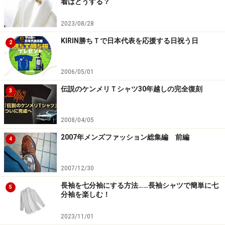
着はどうする？
ですね。今日、僕も穿いてますよ。サルエルっぽいシル
エットが気に入ってるんです。それと、ポケットのとこ
2023/08/28
ろの『44』というロゴの刺しゅうもポイント。こういう
KIRIN勝ちＴで日本代表を応援する日祝う日
2
のがチラッと見えたら可愛いやろなぁと思って。こうい
う刺しゅうのワンポイントとか、もともと好きなんで
2006/05/01
す」
伝説のケンメリＴシャツ30年越しの完全復刻
3
2008/04/05
人気デニムブランド「ドゥニーム」とのコラボジーンズ。サ
ルエルタイプとストレートの2型で展開
2007年メンズファッション総集編 前編
4
2007/12/30
長袖を七分袖にする方法……長袖シャツで簡単に七
5
ブランド名を象徴する“44”の刺繍がアクセント。ゆったりと
分袖を楽しむ！
した先細りのサルエルシルエットなので、太ももや腰のハリ
が気にならないデザイン
2023/11/01