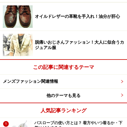
りとか、カーディガンを肩掛けしたりするだけで細身に
見えたりしますし。ブランド名もブッカブカという意味
オイルドレザーの革靴を手入れ！油分が肝心
を込めて、ブッカという名前をつけました。ダボッと大
きめに着てもらいたい、という想いはありますね。ハッ
ト、バンダナ、メガネなんかの小物も、ポイントになる
脱痛いおじさんファッション！大人に似合うカ
ので、いつもつけてます」
ジュアル服
この記事に関連するテーマ
ハット、バンダナ、メガネといった小物を加え、おしゃれに
まとめた着こなしはさすが！
メンズファッション関連情報
他のテーマも見る
――今回のコレクションでとくに気に入っているアイテム
はありますか？
人気記事ランキング
「『Denime（ドゥニーム）』とコラボしたデニムパンツ
バスローブの使い方とは？ 着方やいつ着るか・下
1