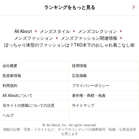
ランキングをもっと見る
――ちなみにブランド名にある『44』はどういう意味で
すか？
>
>
>
All About
メンズスタイル
メンズコレクション
>
>
メンズファッション
メンズファッション関連情報
「今の僕の年齢と、ラッキーナンバーなんですよ。おみ
ぽっちゃり体型のファッションは？TKO木下のおしゃれ着こなし術
くじ引いたら44番とか。それで、降りてきました
（笑）」
会社概要
採用情報
投資家情報
広告掲載
利用規約
プライバシーポリシー
年齢だけでなく、ラッキーナンバーであることもブランドネ
ームの由来
All Aboutについて
著作権・商標・免責
当サイトの情報についての注意
サイトマップ
――失礼ですが、木下さんって、若いころはスリムでした
ヘルプ
よね？いつから体型を認めてブッカブカのファッション
© All About, Inc. All rights reserved.
掲載の記事・写真・イラストなど、すべてのコンテンツの無断複写・転載・公衆送信等
にシフトしたんですか？
を禁じます