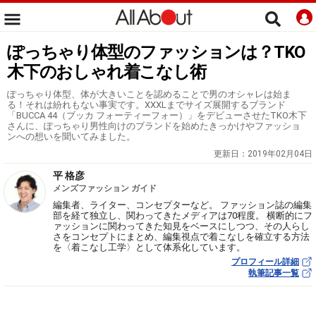
ぽっちゃり体型のファッションは？TKO
木下のおしゃれ着こなし術
ぽっちゃり体型、体が大きいことを認めることで男のオシャレは始ま
る！それは紛れもない事実です。XXXLまでサイズ展開するブランド
「BUCCA 44（ブッカ フォーティーフォー）」をデビューさせたTKO木下
さんに、ぽっちゃり男性向けのブランドを始めたきっかけやファッショ
ンへの想いを聞いてみました。
更新日：
2019年02月04日
平 格彦
メンズファッション ガイド
編集者、ライター、コンセプターなど。 ファッション誌の編集
部を経て独立し、関わってきたメディアは70程度。 横断的にフ
ァッションに関わってきた知見をベースにしつつ、その人らし
さをコンセプトにまとめ、編集視点で着こなしを確立する方法
を〈着こなし工学〉として体系化しています。
プロフィール詳細
執筆記事一覧