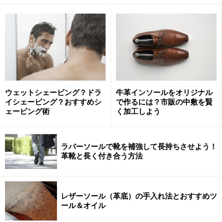
「可愛くてサイズが合うものを作れたら一
番いいなって」（木下）
ウェットシェービング？ドラ
牛革インソールをオリジナル
――ぽっちゃり体型の着こなしでこだわっていることは？
イシェービング？おすすめシ
で作るには？市販の中敷を賢
ェービング術
く加工しよう
ラバーソールで靴を補強して長持ちさせよう！
体型をさり気なくカバーするシルエットが絶妙
革靴と長く付き合う方法
「やっぱり体型、体のラインが出えへんように。タイト
レザーソール（革底）の手入れ法とおすすめツ
なラインというか、体のラインが出るまんまでは着んと
ール＆オイル
こう、と思ってますね。たとえば、ベストを重ね着した