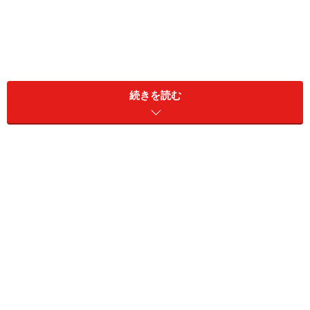
おしゃれなぽっちゃり芸人の代表格、TKO 木下隆行さん
続きを読む
ぽっちゃり体型、体が大きいことを活かしたおしゃれで
注目を集めている芸人、TKOの木下隆行さんがディレク
ターとして
洋服ブランド「BUCCA 44 (ブッカ フォーティ
ーフォー)」
をスタート。木下さんは、バラエティなど
で、
ブログ「ブサイリッシュな日々」
や
インスタグラム
のかっこよすぎる写真やコーディネートをいじられつつ
も、自分に合ったファッションを貫いている印象です。
もともと洋服好きだったという木下さんは、体の大きな
人でも体のラインを気にせずにスタイリッシュに着こな