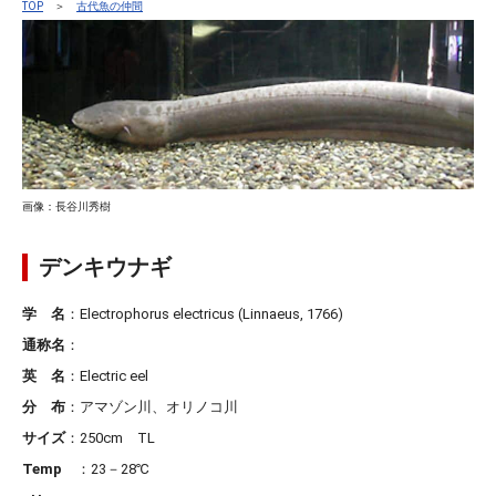
TOP
＞
古代魚の仲間
画像：長谷川秀樹
デンキウナギ
学 名
：Electrophorus electricus (Linnaeus, 1766)
通称名
：
英 名
：Electric eel
分 布
：アマゾン川、オリノコ川
サイズ
：250cm TL
Temp
：23－28℃