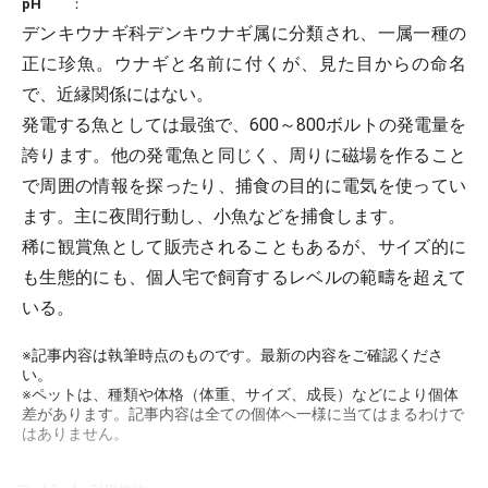
pH
：
デンキウナギ科デンキウナギ属に分類され、一属一種の
正に珍魚。ウナギと名前に付くが、見た目からの命名
で、近縁関係にはない。
発電する魚としては最強で、600～800ボルトの発電量を
誇ります。他の発電魚と同じく、周りに磁場を作ること
で周囲の情報を探ったり、捕食の目的に電気を使ってい
ます。主に夜間行動し、小魚などを捕食します。
稀に観賞魚として販売されることもあるが、サイズ的に
も生態的にも、個人宅で飼育するレベルの範疇を超えて
いる。
※記事内容は執筆時点のものです。最新の内容をご確認くださ
い。
※ペットは、種類や体格（体重、サイズ、成長）などにより個体
差があります。記事内容は全ての個体へ一様に当てはまるわけで
はありません。