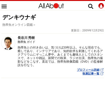
デンキウナギ
熱帯魚オンライン図鑑＞
更新日：
2009年12月29日
長谷川 秀樹
熱帯魚 ガイド
熱帯魚との付き合いは、気づけば20年以上。そんな現在でも、
癒しであり、インテリアであり、知的欲求を刺激してくれるア
クアリウムにぞっこん夢中。あくまでも趣味人としてのスタン
スで、ネットや雑誌、新聞での執筆、ラジオ出演、熱帯魚の撮
影などをこなす。直近では、熱帯魚映像図鑑（DVD）の監修解
説を行なう。
プロフィール詳細
執筆記事一覧