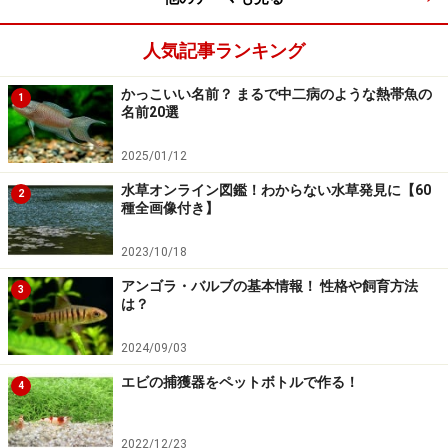
人気記事ランキング
かっこいい名前？ まるで中二病のような熱帯魚の
1
名前20選
2025/01/12
水草オンライン図鑑！わからない水草発見に【60
2
種全画像付き】
2023/10/18
アンゴラ・バルブの基本情報！ 性格や飼育方法
3
は？
2024/09/03
エビの捕獲器をペットボトルで作る！
4
2022/12/23