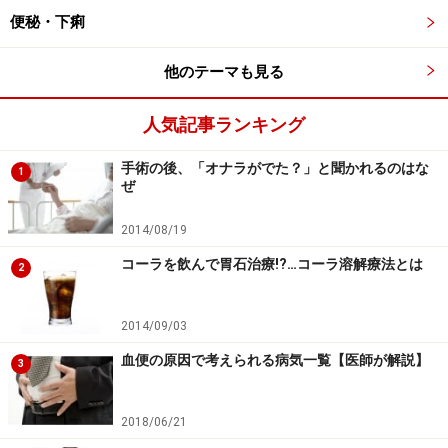
尿路結石
便秘・下痢
膵炎
他のテーマも見る
虫垂炎
腹膜炎
人気記事ランキング
心筋梗塞
手術の後、「オナラがでた？」と聞かれるのはな
腸閉塞
1
ぜ
各種内臓癌
2014/08/19
便秘
コーラを飲んで胃石治療!?…コーラ溶解療法とは
2
■化学受容体引金帯（CTZ）
脳には血液脳関門というバリアーがあり、有害な物質が
2014/09/03
入らないようになっています。しかし、化学受容体引金
血便の原因で考えられる病気一覧【医師が解説】
3
帯（CTZ）という吐き気・嘔吐センサーがある第4脳室に
は血液脳関門がありません。体内の代謝物や薬剤、ホル
モン、細菌の毒素に反応して、吐き気や嘔吐を引き起こ
2018/06/21