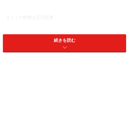
ネットの情報は玉石混淆
インターネットの健康情報は玉石混淆。現代社会はたく
さんの情報を共有できる反面、間違っている情報も氾濫
続きを読む
している事実を忘れてはいけません。実際、ネットの間
違った対処法を選んで、病状を悪化させている方が増え
てきています。
吐き気で気持ち悪いと悩んでいるなら、まずは原因を調
べることが大事。症状だけを抑えても、根本的な対処法
にはならないからです。
今回は、吐き気の原因や吐き気から考えられる病気をふ
まえて、
吐き気の正しい対処法
を解説します。