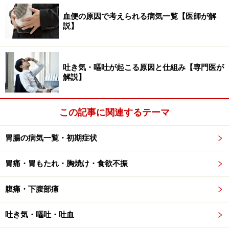
乗り物酔い
血便の原因で考えられる病気一覧【医師が解
説】
歯磨きなどの咽頭の刺激
心理的要因
吐き気・嘔吐が起こる原因と仕組み【専門医が
■末梢神経系
解説】
胃腸のほか、胆石や尿路結石など内臓系の病気で起こり
ます。心筋梗塞でも吐き気が起こることがあります。
この記事に関連するテーマ
食べ過ぎ
食中毒
胃腸の病気一覧・初期症状
急性胃腸炎
胃痛・胃もたれ・胸焼け・食欲不振
胃潰瘍
十二指腸潰瘍
腹痛・下腹部痛
逆流性食道炎
吐き気・嘔吐・吐血
胆石