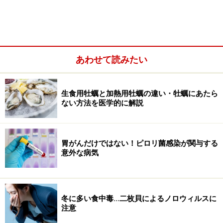
あわせて読みたい
生食用牡蠣と加熱用牡蠣の違い・牡蠣にあたら
ない方法を医学的に解説
胃がんだけではない！ピロリ菌感染が関与する
意外な病気
吐き気・嘔吐の原因と病気
冬に多い食中毒…二枚貝によるノロウィルスに
注意
吐き気が起こる理由
は、
脳の嘔吐中枢が刺激されるから