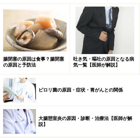
です。さらに、嘔吐中枢が刺激されるルートはいくつか
あります。具体的には、頭や内耳の病気などの中枢神経
系、内臓などからくる末梢神経系、大脳の第4脳室底に
ある化学受容器引金帯（CTZ）の3つです。
■中枢神経系
頭の病気や内耳の病気、咽頭の刺激に加えて、不安や恐
腸閉塞の原因は食事？腸閉塞
吐き気・嘔吐の原因となる病
怖、ストレスによるものなど。
の原因と予防法
気一覧【医師が解説】
くも膜下出血
脳出血
ピロリ菌の原因・症状・胃がんとの関係
脳腫瘍
髄膜炎
偏頭痛
大腸憩室炎の原因・診断・治療法【医師が解
説】
緑内障
メニエール病