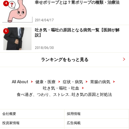
してしまいます。
幸せポリープとは？胃ポリープの種類・治療法
4
飲みすぎ
2014/04/17
薬（抗がん剤、抗うつ薬など）
吐き気・嘔吐の原因となる病気一覧【医師が解
肝不全
5
説】
腎不全
2018/06/30
急性肝炎
糖尿病性アシドーシス
ランキングをもっと見る
感染症
つわり
>
>
>
>
All About
健康・医療
症状・病気
胃腸の病気
>
吐き気・嘔吐・吐血
【参考】
吐き気・嘔吐の原因となる病気
食べ過ぎ、つわり、ストレス…吐き気の原因と対処法
会社概要
採用情報
吐き気・嘔吐の原因の調べ方
投資家情報
広告掲載
吐き気・嘔吐を引き起こす病気は、非常にたくさんあり