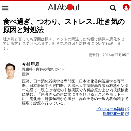
食べ過ぎ、つわり、ストレス…吐き気の
原因と対処法
吐き気と言っても原因は様々。ネットの間違った情報で病気を悪化させ
ている方も見受けられます。吐き気の原因と対処法について解説しま
す。
更新日：
2016年07月05日
今村 甲彦
胃腸科・内科の病気 ガイド
医師
医師。日本消化器病学会専門医、日本消化器内視鏡学会専門
医、日本肝臓学会専門医。久留米大学病院高度救命救急センタ
ーを経て、現在は地域の中核病院で内科診療および内視鏡検査
に励む。「患者さんの声に常に耳を傾ける」ことをモットー
に、消化器・肝臓領域から風邪、高血圧等の一般内科領域まで
幅広く診療を行っている。
プロフィール詳細
執筆記事一覧