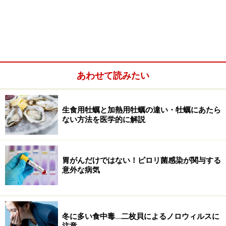
あわせて読みたい
生食用牡蠣と加熱用牡蠣の違い・牡蠣にあたら
ない方法を医学的に解説
大腸憩室炎とは
胃がんだけではない！ピロリ菌感染が関与する
意外な病気
大腸憩室の合併症として炎症が起きたものを、「大腸憩
室炎（だいちょうけいしつえん）」といいます。20～50
歳では右側大腸の憩室炎が多く、高齢者ではS状結腸に
冬に多い食中毒…二枚貝によるノロウィルスに
おける憩室炎が多くなります。
注意