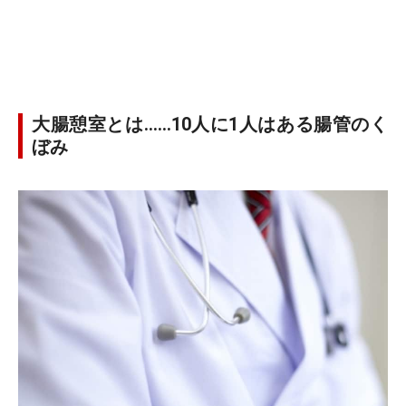
大腸憩室とは……10人に1人はある腸管のく
ぼみ