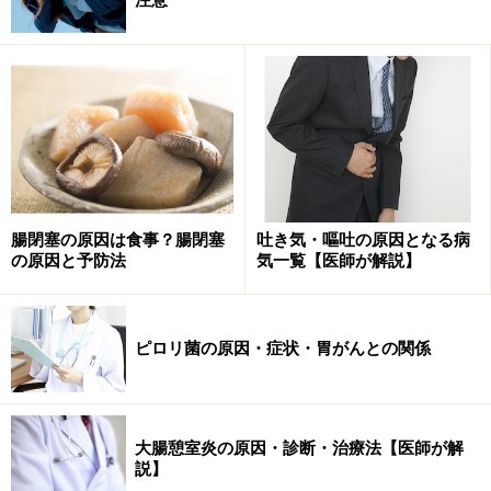
大腸憩室症・大腸憩室炎の原因
大腸憩室症は以前は欧米人に多く、日本人にはあまりみ
られませんでしたが、最近は増加しています。特に都市
部の人に多く、食事の欧米化、とりわけ食物線維の摂取
量の減少と密接な関係にあると考えられています。日本
腸閉塞の原因は食事？腸閉塞
吐き気・嘔吐の原因となる病
人の場合、憩室は盲腸や上行結腸など、大腸の右側に多
の原因と予防法
気一覧【医師が解説】
くできやすく、欧米人では大腸の左側に多いという傾向
がありましたが、食事の欧米化や高齢化に伴い、日本で
も大腸左側の憩室が増えています。
ピロリ菌の原因・症状・胃がんとの関係
憩室には、腸壁そのものがとび出す「真性憩室」と、腸
壁の筋層のすきまから腸粘膜がとび出す「仮性憩室」の
大腸憩室炎の原因・診断・治療法【医師が解
2種類ありますが、大腸憩室症の場合にはほとんどが後
説】
者の仮性憩室。腸管の内圧の上昇に伴い、大腸壁の筋肉