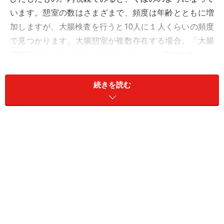
います。憩室の数はさまざまで、頻度は年齢とともに増
加しますが、大腸検査を行うと10人に１人くらいの頻度
で見つかります。大腸憩室が複数存在する場合、「大腸
憩室症（だいちょうけいしつしょう）」と呼びます。
大腸は右下腹部より始まり上行結腸、横行結腸、下行結
続きを読む
腸と腹部外周を１回りし、S状結腸、直腸、肛門で終わ
ります。欧米の大腸憩室は、S状・下行結腸に多い左側
大腸型で、多発例が多いといわれていますが、日本では
上行結腸、盲腸に多い右側大腸型で、欧米に比べ多発例
は少ないといわれていました。しかし現在は、食事の欧
米化、加齢とともに、左側型、多発型が増加する傾向に
あります。