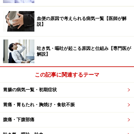
層の弱い部分（たとえば血管など）が腸壁を貫き、筋層
が弱くなっている部分から粘膜が脱出して憩室が生じる
血便の原因で考えられる病気一覧【医師が解
説】
と考えられています。では、どうして大腸の内圧が上昇
するのか。ここに、食生活が関わってきます。食生活の
欧米化により肉食が増え、食物線維の摂取量が減少した
吐き気・嘔吐が起こる原因と仕組み【専門医が
ため、便秘や腸管のれん縮が強くなり、結果として内圧
解説】
が上昇すると考えられています。もうひとつ、憩室が出
来る原因として、加齢による腸管壁の脆弱化があげられ
この記事に関連するテーマ
ます。老化によって腸管の膜も弱くなるということです
ね。
胃腸の病気一覧・初期症状
胃痛・胃もたれ・胸焼け・食欲不振
大腸憩室症・大腸憩室炎の症状……強い腹
痛・下痢・血便など
腹痛・下腹部痛
多くは無症状ですが、時に下痢、軟便、便秘などの便通