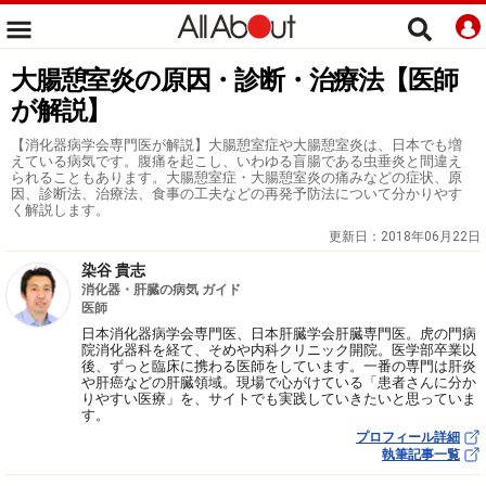
大腸憩室炎の原因・診断・治療法【医師
が解説】
【消化器病学会専門医が解説】大腸憩室症や大腸憩室炎は、日本でも増
えている病気です。腹痛を起こし、いわゆる盲腸である虫垂炎と間違え
られることもあります。大腸憩室症・大腸憩室炎の痛みなどの症状、原
因、診断法、治療法、食事の工夫などの再発予防法について分かりやす
く解説します。
更新日：
2018年06月22日
染谷 貴志
消化器・肝臓の病気 ガイド
医師
日本消化器病学会専門医、日本肝臓学会肝臓専門医。虎の門病
院消化器科を経て、そめや内科クリニック開院。医学部卒業以
後、ずっと臨床に携わる医師をしています。一番の専門は肝炎
や肝癌などの肝臓領域。現場で心がけている「患者さんに分か
りやすい医療」を、サイトでも実践していきたいと思っていま
す。
プロフィール詳細
執筆記事一覧