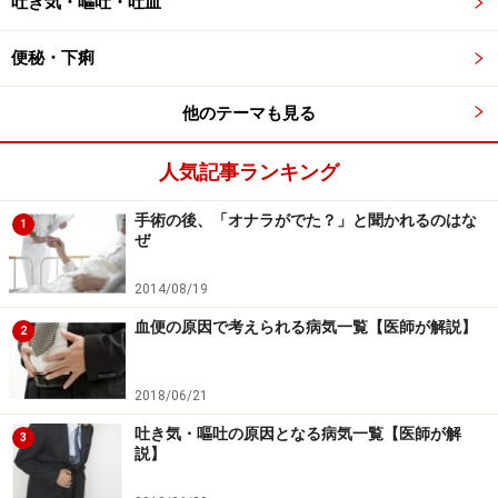
吐き気・嘔吐・吐血
異常、腹部膨満感、腹痛などの腸運動異常に基づく症
状、つまり「過敏性腸症候群」に似た症状が起こりま
便秘・下痢
す。過敏性腸症候群については、「
過敏性腸症候群
（IBS）の主な原因・症状
」や「
過敏性腸症候群（IBS）
他のテーマも見る
の診断法・治療法・予防法
」をご参照ください。
人気記事ランキング
合併症として大腸憩室炎が発症すると、その部位に限局
手術の後、「オナラがでた？」と聞かれるのはな
1
した強い腹痛が生じます。また下痢、発熱、血便などを
ぜ
伴うこともあります。憩室炎は、憩室内に便がたまって
起こるとされていますが、進行すると腸に穴があく穿
2014/08/19
孔、穿孔性腹膜炎、狭窄による腸閉塞などを生じること
血便の原因で考えられる病気一覧【医師が解説】
2
があります。時に右側の上行結腸に起きた憩室炎の場合
は、急性虫垂炎に似た症状のこともあり、実際、憩室炎
2018/06/21
と虫垂炎の判断がつかないまま、手術することもありま
吐き気・嘔吐の原因となる病気一覧【医師が解
3
す。手術までいかないとしても、普段、クリニックで診
説】
療していると、腹痛の患者さんを見る機会も多いわけで