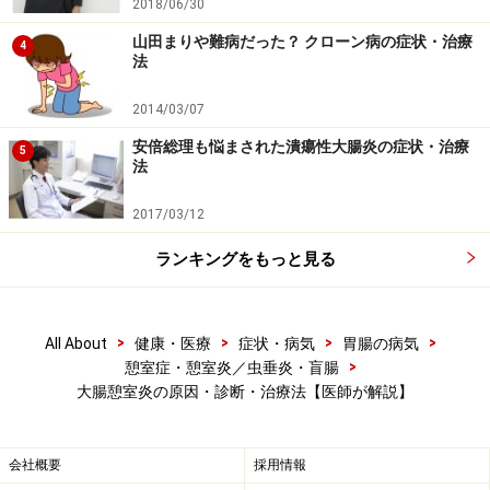
2018/06/30
すが、時に熱が出て、ちょっとお腹を触ると、とても痛
がり、脂汗をかいているような方に出会います。で、痛
山田まりや難病だった？ クローン病の症状・治療
4
法
みの場所が右下腹部であったりすれば、これは虫垂炎だ
ろうと考えて、CTなどの検査が出来て、手術の設備が整
2014/03/07
った病院に紹介するわけです。このようなときも、CT検
安倍総理も悩まされた潰瘍性大腸炎の症状・治療
5
査をしたところ、憩室炎と判明して手術をしないで、点
法
滴、抗生剤投与で改善したということも、何度かありま
2017/03/12
した。
ランキングをもっと見る
これまで大腸内視鏡検査や注腸検査で大腸に憩室がある
といわれた方は、上記のような症状を起こす可能性もあ
>
>
>
>
All About
健康・医療
症状・病気
胃腸の病気
るので、腹痛や下血で病院を受診した際には、大腸憩室
>
憩室症・憩室炎／虫垂炎・盲腸
があると、さらにわかればどこの部位にあったかを医師
大腸憩室炎の原因・診断・治療法【医師が解説】
に伝えるよにしてください。
会社概要
採用情報