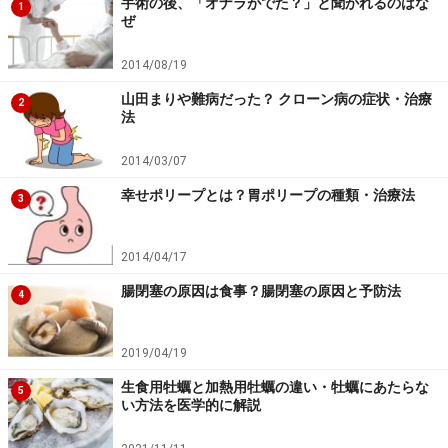
手術の後、「オナラがでた？」と聞かれるのはな
1
ぜ
2014/08/19
山田まりや難病だった？ クローン病の症状・治療
2
法
2014/03/07
幸せポリープとは？胃ポリープの種類・治療法
3
2014/04/17
腸閉塞の原因は食事？腸閉塞の原因と予防法
4
2019/04/19
生食用牡蠣と加熱用牡蠣の違い・牡蠣にあたらな
5
い方法を医学的に解説