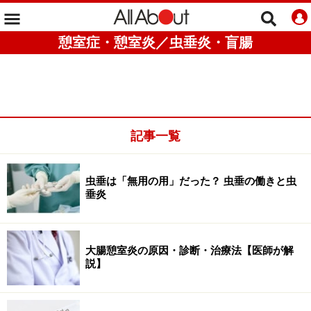
憩室症・憩室炎／虫垂炎・盲腸
記事一覧
虫垂は「無用の用」だった？ 虫垂の働きと虫
垂炎
大腸憩室炎の原因・診断・治療法【医師が解
説】