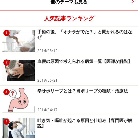
他のテーマも見る
人気記事ランキング
手術の後、「オナラがでた？」と聞かれるのはな
1
ぜ
2014/08/19
血便の原因で考えられる病気一覧【医師が解説】
2
2018/06/21
幸せポリープとは？胃ポリープの種類・治療法
3
2014/04/17
吐き気・嘔吐が起こる原因と仕組み【専門医が解
4
説】