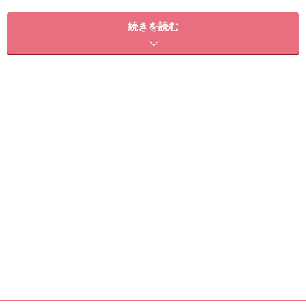
今回は、ビューティガイドの永富 千晴 さん、夏目 円 さ
続きを読む
んに、プチプラで楽しめる最旬のBBクリームをセレクト
して頂きました！
迷ったらコレ！とにかく潤う新感覚BB
触ってビックリ！驚くほどのみずみずしさ
メイベリン ピュアミネラル BB フレッシュクッション