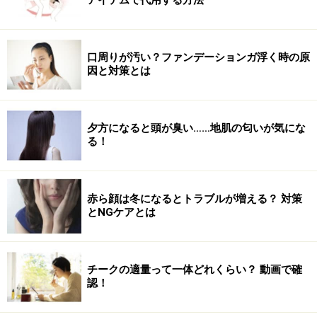
刺激が気になる時も、肌に負担なく広がるぷるぷる弾力
ジェルで摩擦フリーのテクスチャー。他にも紫外線吸収
剤・クレンジング・フレングランス・パラベン、鉱物油
口周りが汚い？ファンデーションガ浮く時の原
など不使用のやさしさ処方で安心・安全設計。気になる
因と対策とは
ニキビやニキビ跡もコンシーラー効果でカバーして、肌
荒れを悪化させずにメイクが楽しめます。
夕方になると頭が臭い……地肌の匂いが気にな
る！
【永富さんのコメント】
高品質かつ薬用でありながら、1800円とはさすがエテュ
セ。ノンケミカル処方だから、肌荒れしていたりやニキ
赤ら顔は冬になるとトラブルが増える？ 対策
ビが気になる人でも安心して使うことができます。スキ
とNGケアとは
ンケア成分が透明感のある肌へ導いてくれ、ニキビ肌さ
んにはコレがイチオシ！
チークの適量って一体どれくらい？ 動画で確
認！
DATA
エテュセ 薬用BBミネラルジェル（ライトベージュ）