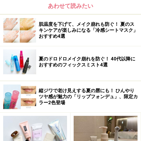
あわせて読みたい
肌温度を下げて、メイク崩れも防ぐ！ 夏のス
キンケアが楽しみになる「冷感シートマスク」
おすすめ4選
夏のドロドロメイク崩れを防ぐ！ 40代以降に
専用スポンジでポンポンするだけでOK。化粧水成分入り
おすすめのフィックスミスト4選
BBをたっぷりしみこませたフレッシュクッションだか
ら、まるでスキンケア後のようなみずみずしいツヤ肌に
縦ジワで老け見えする夏の唇にも！ ひんやり
仕上がります。なじみやすいテクスチャーで、ムラにな
ツヤ感が魅力の「リップフォンデュ」、限定カ
りにくく毛穴もくすみも薄付きカバー。指が汚れにくく
ラー2色登場
お直しも簡単！
【夏目さんのコメント】
今年ならではのクッションBBです。とにかくこのBBは潤