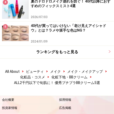
夏のドロドロメイク崩れを防ぐ！ 40代以降におす
4
すめのフィックスミスト4選
2026/07/03
海にプールに太鼓判！
40代が買ってはいけない「老け見えアイシャド
5
ウ」とは？ラメや派手な色はNG？
ファシオ BB クリーム ウォータープルーフ
2024/01/09
高密着ポリマー配合で肌へのフィット性が高く、汗・
ランキングをもっと見る
水・皮脂にもくずれない、テカらないBBクリーム。美容
液＋乳液＋クリーム＋日やけ止め＋化粧下地＋ファンデ
ーション＋コンシーラーと洗顔後はこの1本で時短メイ
>
>
>
>
All About
ビューティ
メイク
メイク・メイクアップ
クにも。高い紫外線防止効果がありながら、なめらかで
>
>
化粧品・コスメ
化粧下地・BBクリーム
ALL2千円以下で旬肌に！ 優秀プチプラBBクリーム5選
ストレスフリーな塗り心地です。
【夏目さんのコメント】
会社概要
採用情報
水や汗に強いから、海やプールなどのアウトドアに最
投資家情報
広告掲載
適。BBならではのカバー力と肌補整でファンデをしなく