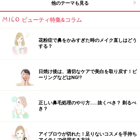
他のテーマも見る
くなりますよ。
ビューティ特集&コラム
DATA
ラボラボ ナチュラルBBクリーム SPF35・PA++
花粉症で鼻をかみすぎた時のメイク直しはどう
1500円（税抜）／
ドクターシーラボ
する？
日焼け後は、適切なケアで美白を取り戻す！ピ
ーリングなどはNG!?
肌荒れさんでも大丈夫！ ニキビ肌対応薬用
BB
正しい鼻毛処理のやり方……抜くべき？ 剃るべ
き？
薬用だから安心して使えるのも◎
アイブロウが切れた！足りないコスメを手持ち
エテュセ 薬用BBミネラルジェル
アイテムで代用する方法