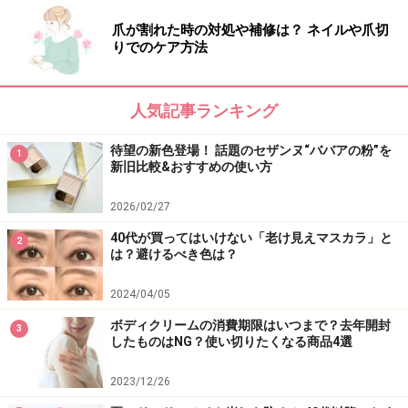
SPF25・PA+++
爪が割れた時の対処や補修は？ ネイルや爪切
全2色 1800円（税抜）／
エテュセ
りでのケア方法
人気記事ランキング
待望の新色登場！ 話題のセザンヌ“ババアの粉”を
1
新旧比較&おすすめの使い方
2026/02/27
40代が買ってはいけない「老け見えマスカラ」と
2
は？避けるべき色は？
2024/04/05
ボディクリームの消費期限はいつまで？去年開封
3
したものはNG？使い切りたくなる商品4選
毛穴落ちゼロ！アウトドアに◎なウォータ
2023/12/26
ープルーフ