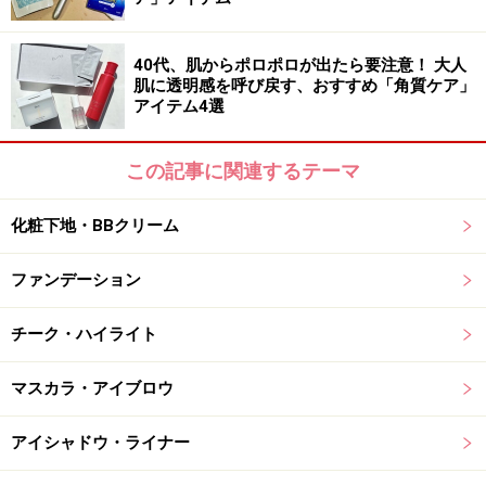
これ1本でスキンケアもできちゃう！
40代、肌からポロポロが出たら要注意！ 大人
肌に透明感を呼び戻す、おすすめ「角質ケア」
アイテム4選
ラボラボ ナチュラルBBクリーム
毛穴をしっかりカバーしながらも、素肌のような透明感
この記事に関連するテーマ
のあるすっぴん肌に。外側からだけでなく5GFコンプレ
ックスが、肌のキメを整え内側からも毛穴の目立ちにく
化粧下地・BBクリーム
い肌へ強力アプローチ。さらに抗糖化成分が黄ぐすみを
ケアし、ヒアルロン酸とコラーゲンがハリと弾力のある
ファンデーション
肌へ改善してくれます。
チーク・ハイライト
【永富さんのコメント】
マスカラ・アイブロウ
今年らしいツヤ感が1500円で！カバー力はあるけれどナ
チュラルな仕上がりが嬉しいですね。毛穴ケア成分が入
アイシャドウ・ライナー
っていて、つけているだけでキュッと引き締めてくれま
す。部分用下地を使わなくても、毛穴がかなり目立たな