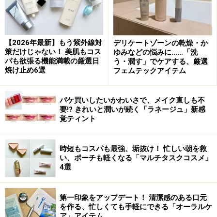
い効果が高く、水分で満たされるので肌がツヤツヤにな
ります。しかも洗顔後、コレひとつでベースメイクが完
成するところもかなりスマート。とにかくツヤ肌になり
【2026年最新】もう紫外線対
デリケートゾーンの乾燥・か
たい人に。
策だけじゃない！ 美肌もコス
ゆみなどの悩みに……「洗
パも欲張る機能満載の厳選日
う・潤す」でケアする、厳選
焼け止め6選
フェムテックアイテム
DATA
メイベリン ピュアミネラル BB フレッシュクッション
SPF29・PA+++
パケ買いしたいかわいさで、メイク直しも不
要!? きれいと潤いが続く「ラネージュ」新感
全2色 レフィル（専用スポンジ付）1500円（税抜）ケー
覚ティント
ス付き2400円（税抜）／
メイベリン
時短もコスパも最強、垢抜け！ 忙しい朝を救
い、ポーチも軽くなる「マルチタスクコスメ」
4選
スキンケア効果が欲しい人に！美容成分を
たっぷり配合
第一印象をアップデート！ 清潔感のある口元
を作る、忙しくても手軽にできる「オーラルケ
ア」アイテム