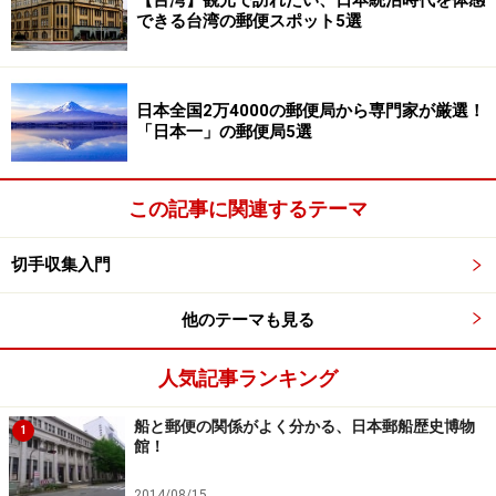
【台湾】観光で訪れたい、日本統治時代を体感
円）。
できる台湾の郵便スポット5選
切手の実勢価格を知りたい時に買うべきカ
タログとは？
日本全国2万4000の郵便局から専門家が厳選！
ほかにも値上がりした記念特殊切手がありますが、１つ
「日本一」の郵便局5選
１つについて知りたければ、『
日本切手カタログ
』（日
本郵便切手商協同組合）を書店などで購入すると良いで
この記事に関連するテーマ
しょう。今まで発行されてきた日本切手の価格の目安が
１冊で分かるので、大変便利です。類書に『
さくら日本
切手収集入門
切手カタログ
』（公財・日本郵趣協会）もありますが、
最近の日本切手の実勢価格を調べるのであれば、やはり
他のテーマも見る
前者のほうが好適でしょう。
人気記事ランキング
船と郵便の関係がよく分かる、日本郵船歴史博物
『日本切手カタログ2016』（日本郵便切手商協同組合・定価
1
館！
税込1,000円）。毎年7月に最新版が発刊される。
2014/08/15