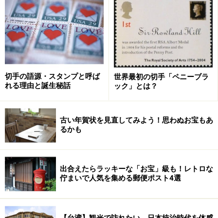
急に需要が増えた干支文字切手
切手の語源・スタンプと呼ば
世界最初の切手「ペニーブラ
れる理由と誕生秘話
ック」とは？
最近になってニーズの高まっている切手も存在します。
それは
干支文字切手
の「酉」です。毎年恒例発行される
干支文字切手ですが、2004年の「酉」から発行開始さ
古い年賀状を見直してみよう！思わぬお宝もあ
るかも
れ、2015年に「申」が出たことで、ちょうど十二支が一
巡しました。そこで初回発行分から全部揃えたいと思う
人が増えたのでしょう。現在のカタログ評価は2,500円。
出合えたらラッキーな「お宝」級も！レトロな
実に額面の3倍以上の値上がりです。
佇まいで人気を集める郵便ポスト4選
干支文字切手の初回発行「酉」（2004年・参考価格2,500