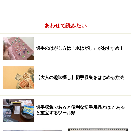
全国版が255万シートだったのに対し、パビリオン版9種
の発行枚数はわずか5万シートずつでしたから、いかに
少ない数か分かるでしょう。当時の販売価格8,100円に対
あわせて読みたい
して、現在のカタログ価格は35,000円。額面の実に4倍
以上の評価となっています。中でもトヨタグループ館に
ついてはトヨタが自らのパビリオン版を大量購入してし
切手のはがし方は「水はがし」がおすすめ！
まったため、切手収集家に充分な数が行きわたらず、最
も入手困難となっています。
【大人の趣味探し】切手収集をはじめる方法
切手収集であると便利な切手用品とは？ ある
と重宝するツール類