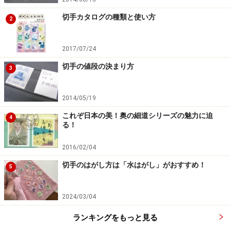
切手カタログの種類と使い方
2
2017/07/24
切手の値段の決まり方
3
2014/05/19
これぞ日本の美！奥の細道シリーズの魅力に迫
4
る！
値上がりする切手の共通の特徴は!?
2016/02/04
切手のはがし方は「水はがし」がおすすめ！
値上がりの著しい切手は単に発行枚数が少ないだけでは
5
ありません。価格は需給バランスで決まりますから、や
はり図案が美しく、人気の高いものが多くなります。ま
2024/03/04
た、アニメ・ヒーロー・ヒロインシリーズの「銀河鉄道
ランキングをもっと見る
999」（2006年）が当時の販売価格800円のところ、カ