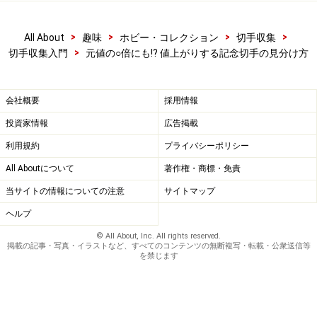
タログ価格は3.5倍の2,800円を付けているなど、特に人
気の高いアニメやキャラクターなども狙い目かもしれま
>
>
>
>
All About
趣味
ホビー・コレクション
切手収集
せん。ほかに発行地域限定のもの、抽選の景品でしか手
>
切手収集入門
元値の○倍にも!? 値上がりする記念切手の見分け方
に入らない切手・はがき類も要チェックと言えるでしょ
う。
会社概要
採用情報
投資家情報
広告掲載
人気を集めたアニメ・ヒーロー・ヒロインシリーズ第３集
利用規約
プライバシーポリシー
「銀河鉄道999」（2006年）のリーフレット。
All Aboutについて
著作権・商標・免責
値上がり必至!? 2016年発行の記念特殊切手
当サイトの情報についての注意
サイトマップ
の注目株は
ヘルプ
© All About, Inc. All rights reserved.
2016年の新切手の中で、「まず間違いない」とオススメ
掲載の記事・写真・イラストなど、すべてのコンテンツの無断複写・転載・公衆送信等
を禁じます
できる切手をご紹介したいと思います。それはズバリ、
2016年5月26日（木）発行予定の「
伊勢志摩サミット開
催記念
（特別小型シート）」です。値上がりが予測され