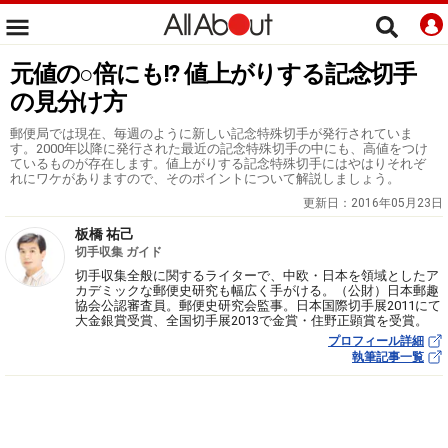
元値の○倍にも!? 値上がりする記念切手
の見分け方
郵便局では現在、毎週のように新しい記念特殊切手が発行されていま
す。2000年以降に発行された最近の記念特殊切手の中にも、高値をつけ
ているものが存在します。値上がりする記念特殊切手にはやはりそれぞ
れにワケがありますので、そのポイントについて解説しましょう。
更新日：
2016年05月23日
板橋 祐己
切手収集 ガイド
切手収集全般に関するライターで、中欧・日本を領域としたア
カデミックな郵便史研究も幅広く手がける。（公財）日本郵趣
協会公認審査員。郵便史研究会監事。日本国際切手展2011にて
大金銀賞受賞、全国切手展2013で金賞・住野正顕賞を受賞。
プロフィール詳細
執筆記事一覧