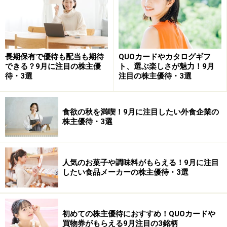
優待内容：
100株以上 (1)自社グループ利用優待券（住宅購入時お
よびリフォーム時請負金額割引）1％割引または(2)500円
相当のオリジナルクオカード
長期保有で優待も配当も期待
QUOカードやカタログギフ
1,000株以上(1)自社グループ利用優待券（住宅購入時お
できる？9月に注目の株主優
ト、選ぶ楽しさが魅力！9月
待・3選
注目の株主優待・3選
よびリフォーム時請負金額割引）2％割引または(2)500円
相当のオリジナルクオカード
10,000株以上(1)自社グループ利用優待券（住宅購入時お
食欲の秋を満喫！9月に注目したい外食企業の
よびリフォーム時請負金額割引）3％割引または(2)500円
株主優待・3選
相当のオリジナルクオカード
人気のお菓子や調味料がもらえる！9月に注目
したい食品メーカーの株主優待・3選
モバイルクリエイト <3669> (東証1部)
初めての株主優待におすすめ！QUOカードや
モバイルクリエイト WEB
買物券がもらえる9月注目の3銘柄