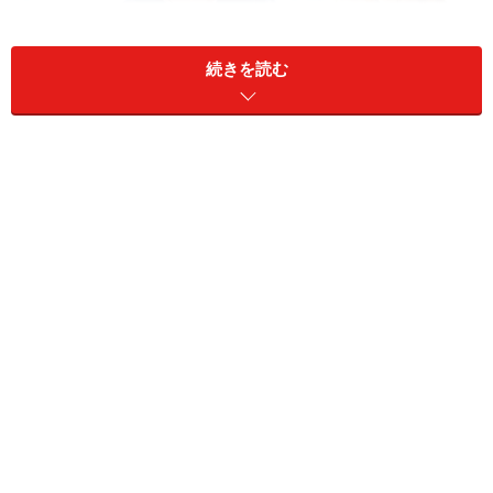
続きを読む
タマホーム WEB
タマホーム<1419>は、東京都港区高輪に本社がある注文
住宅会社です。SMAPの木村拓哉のテレビCMなど大々的
な広告で、ロードサイド型独立店に集客しています。足
元の業績は競争激化で厳しいようです。
■株式データ
株価 422円
売買単位 100株
予想PER（連）14.91倍
PBR（連) 1.11倍
予想配当利回り 2.37％
株主優待利回り 2.3％