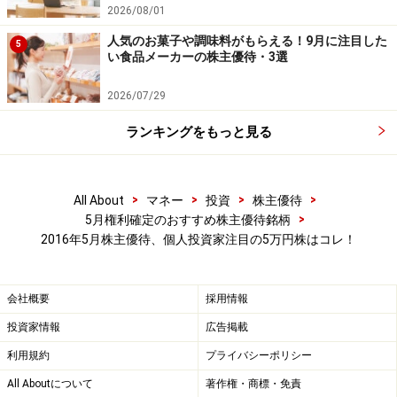
2026/08/01
オオバ<9765> (東証1部)
人気のお菓子や調味料がもらえる！9月に注目した
5
い食品メーカーの株主優待・3選
2026/07/29
オオバ WEB
ランキングをもっと見る
オオバ<9765>は、東京都目黒区青葉台に本社がある総合
建設コンサルタント企業です。まちづくりに貢献する技
>
>
>
>
All About
マネー
投資
株主優待
術者集団として 「まちづくりのソリューション企業」を
>
5月権利確定のおすすめ株主優待銘柄
目指しているそうです。調査測量、計画設計、区画整
2016年5月株主優待、個人投資家注目の5万円株はコレ！
理、地理情報システム等の民需の比率が高いです。
会社概要
採用情報
■株式データ
株価 410円
投資家情報
広告掲載
売買単位 100株
利用規約
プライバシーポリシー
予想PER（連）10.25倍
All Aboutについて
著作権・商標・免責