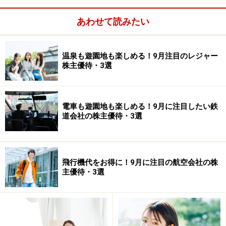
あわせて読みたい
温泉も遊園地も楽しめる！9月注目のレジャー
株主優待・3選
電車も遊園地も楽しめる！9月に注目したい鉄
道会社の株主優待・3選
飛行機代をお得に！9月に注目の航空会社の株
時価総額 127億円
主優待・3選
■株主優待
権利確定日：5月末
優待がもらえる株数：100株以上