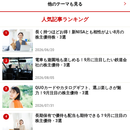
時価総額 約105億円
他のテーマも見る
■株主優待
人気記事ランキング
長く持つほどお得！新NISAとも相性がよい8月の
1
株主優待株・3選
モバイルクリエイト 株主優待
2026/06/20
権利確定日：5月末
電車も遊園地も楽しめる！9月に注目したい鉄道会
優待がもらえる株数：100株以上
2
社の株主優待・3選
優待内容：
100株以上 500株未満 ＱＵＯカード500円分
2026/08/05
500株以上 2000円相当の大分県産品
QUOカードやカタログギフト、選ぶ楽しさが魅
3
力！9月注目の株主優待・3選
2026/07/31
長期保有で優待も配当も期待できる？9月に注目の
4
株主優待・3選