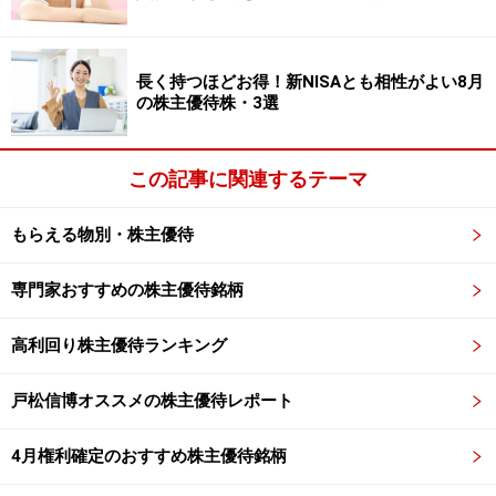
モバイルクリエイト <3669>は、大分市に本社があるシ
ステム会社です。携帯通信のインフラを活用した移動体
長く持つほどお得！新NISAとも相性がよい8月
通信網及びGPSを活用した移動体管理システムを提供す
の株主優待株・3選
る移動体通信事業者です。携帯通信網を利用したIP無線
機「ボイスパケットトランシーバー」を主力製品とし
この記事に関連するテーマ
て、動態・運行管理システム、タクシー配車システム等
を提供しています。
もらえる物別・株主優待
■株式データ
専門家おすすめの株主優待銘柄
株価 455円
高利回り株主優待ランキング
売買単位 100株
予想PER（連）27.74倍
戸松信博オススメの株主優待レポート
PBR（連) 2.42倍
予想配当利回り 1.1％
4月権利確定のおすすめ株主優待銘柄
優待利回り 1.1％