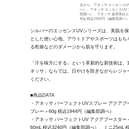
左から、アネッサ エッセンスUV
べ）、アネッサ エッセンスUV ア
部調べ）、アネッサ 薬用美白
40g 税込2592円（編集部調
シルバーのエッセンスUVシリーズは、美肌を保
とした使い心地。アウトドアやスポーツはもち
る乾燥などのダメージから肌を守ります。
「汗を味方にする」という革新的な新技術は、1
ネッサ」ならでは。日やけを防ぎながらレジャ
ください。
■商品DATA
・アネッサ パーフェクトUVスプレー アクア
プレー＞60g 税込1944円（編集部調べ）
・アネッサ パーフェクトUV アクアブースタ
60mL 税込3240円（編集部調べ）、ミニ25mL