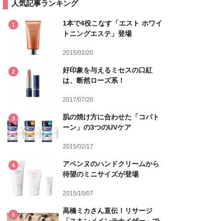
人気記事ランキング
1本で4役こなす「エスト ホワイ
1
トニングエステ」登場
2015/02/20
好印象を与えるミセスの口紅
2
は、断然ローズ系！
2017/07/20
肌の焼け方に合わせた「コパト
3
ーン」の3つのUVケア
2015/02/17
アベンヌのハンドクリームから
4
待望のミニサイズが登場
2015/10/07
高橋ミカさん直伝！リサージ
5