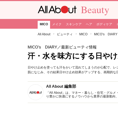
Beauty
MICO
メイク
スキンケア
ヘア
ボディケア
All About
ビューティ
MICO
MICO’s DIARY
MICO’s DIARY
／最新ビューティ情報
汗・水を味方にする日やけ
日やけ止めを塗っても汗をかいて流れてしまうのが心配で、レ
肌になじみ、その結果日やけ止め効果がアップする、画期的な
All About 編集部
「All About」は、マネー・暮らし・住宅・
り豊かに快適にするノウハウから業界の最新動向
イトです。