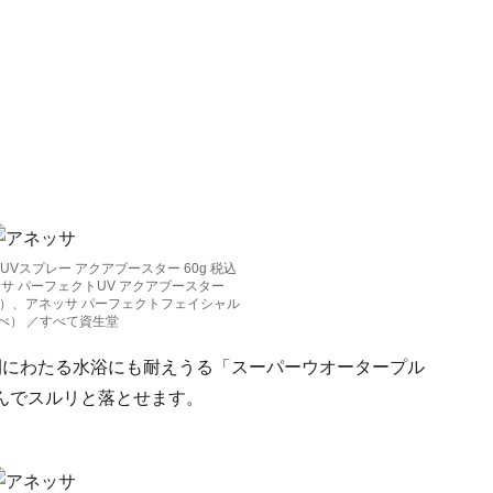
Vスプレー アクアブースター 60g 税込
ッサ パーフェクトUV アクアブースター
調べ）、アネッサ パーフェクトフェイシャル
部調べ） ／すべて資生堂
間にわたる水浴にも耐えうる「スーパーウオータープル
んでスルリと落とせます。