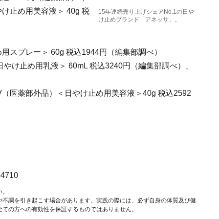
止め用美容液＞ 40g 税
15年連続売り上げシェアNo.1の日や
け止めブランド「アネッサ」。
スプレー＞ 60g 税込1944円（編集部調べ）
やけ止め用乳液＞ 60mL 税込3240円（編集部調べ）、
（医薬部外品）＜日やけ止め用美容液＞40g 税込2592
4710
い。
や不調を引き起こす場合があります。実践の際には、必ず自身の体質及び健
全ての方への有効性を保証するものではありません。