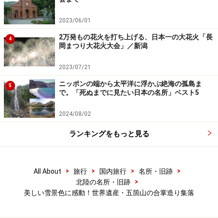
2023/06/01
2万発もの花火を打ち上げる、日本一の大花火「長
4
岡まつり大花火大会」／新潟
2023/07/21
ニッポンの端から太平洋に浮かぶ絶海の孤島ま
5
で。「死ぬまでに見たい日本の名所」ベスト5
2024/08/02
ランキングをもっと見る
>
>
>
>
All About
旅行
国内旅行
名所・旧跡
>
北陸の名所・旧跡
美しい雪景色に感動！世界遺産・五箇山の合掌造り集落