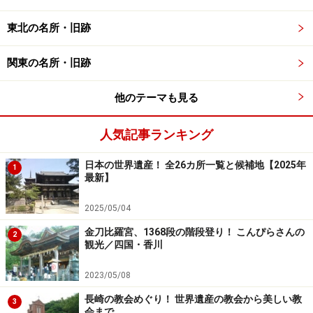
東北の名所・旧跡
関東の名所・旧跡
他のテーマも見る
人気記事ランキング
日本の世界遺産！ 全26カ所一覧と候補地【2025年
1
最新】
2025/05/04
金刀比羅宮、1368段の階段登り！ こんぴらさんの
2
観光／四国・香川
2023/05/08
長崎の教会めぐり！ 世界遺産の教会から美しい教
3
会まで