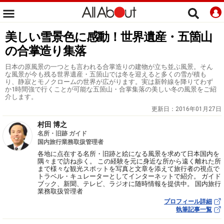
美しい雪景色に感動！世界遺産・五箇山
の合掌造り集落
日本の原風景の一つとも言われる合掌造りの建物が立ち並ぶ風景。そん
な風景が今も残る世界遺産・五箇山では冬を迎えると多くの雪が積も
り、静寂とモノクロームの世界が広がります。実は新幹線を降りてわず
か1時間強で行くことが可能な五箇山・合掌集落の美しい冬の風景をご紹
介します。
更新日：
2016年01月27日
村田 博之
名所・旧跡 ガイド
国内旅行業務取扱管理者
各地に点在する名所・旧跡と絵になる風景を求めて日本国内を
隅々まで訪ね歩く。 この経験を元に身近な所から遠く離れた所
まで様々な観光スポットを写真と文章を添えて旅行者の視点で
トラベル・キュレーターとしてインターネットで紹介。 ガイド
ブック、新聞、テレビ、ラジオに随時情報を提供中。 国内旅行
業務取扱管理者
プロフィール詳細
執筆記事一覧