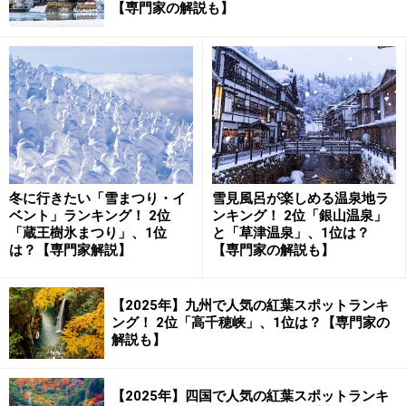
【専門家の解説も】
それでは、冬の五箇山・合掌集落の風景を見に行きまし
ょう。
次ページ
に続きます。
※記事内容は執筆時点のものです。最新の内容をご確認くださ
い。
次のページへ
1
/
3
冬に行きたい「雪まつり・イ
雪見風呂が楽しめる温泉地ラ
ベント」ランキング！ 2位
ンキング！ 2位「銀山温泉」
「蔵王樹氷まつり」、1位
と「草津温泉」、1位は？
は？【専門家解説】
【専門家の解説も】
【2025年】九州で人気の紅葉スポットランキ
ング！ 2位「高千穂峡」、1位は？【専門家の
解説も】
【2025年】四国で人気の紅葉スポットランキ