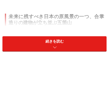
未来に残すべき日本の原風景の一つ、合掌
造りの建物が立ち並ぶ五箇山
続きを読む
冬の五箇山・菅沼合掌集落。雪の向こうに合掌造りの建物が
点在する風景が望めます（2015年3月撮影）
五箇山
（
Yahoo! 地図情報
）は、富山県の南部、岐阜県と
の県境に接した南砺（なんと）市の山間にあります。
周囲を山に囲まれた五箇山にあるのは、茅葺き屋根の
「合掌造り」の建物が立ち並ぶ風景。日本の農村の原風
景とも言える茅葺き屋根の建物がまとまって立ち並ぶ姿
は、日本国内でも数少ない存在です。