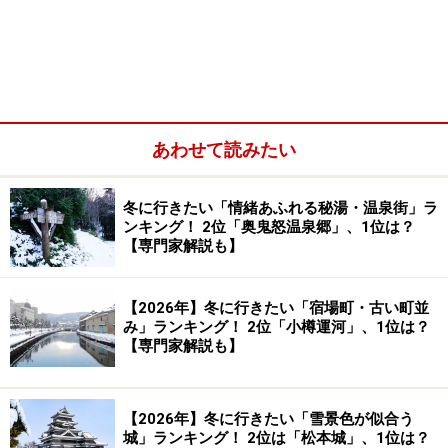
菅沼合掌集落にある塩硝の館。合掌造りの屋根の急傾斜が良
くわかりますね（2015年3月撮影）
その中で五箇山は冬の豪雪に耐えるため、屋根の傾斜を
きつくして雪が長い間積もったままにならないよう設計
あわせて読みたい
された独特の「合掌造り」の形になりました。この形の
建物は五箇山と県境を挟んだ
白川郷
（岐阜県）でしか見
ることができないとても稀有なものです。
冬に行きたい「情緒あふれる秘湯・温泉街」ラ
ンキング！ 2位「奥鬼怒温泉郷」、1位は？
【専門家解説も】
この貴重な景観を未来に引き継ぐべく、五箇山の合掌造
り集落は白川郷と共に1995年に世界文化遺産に登録され
【2026年】冬に行きたい「宿場町・古い町並
ます。現在ではどこか懐かしい風景を見てみようと国内
み」ランキング！ 2位「小樽運河」、1位は？
【専門家解説も】
外から多くの観光客の方が訪れるようになりました。
【2026年】冬に行きたい「雪景色が似合う
城」ランキング！ 2位は「松本城」、1位は？