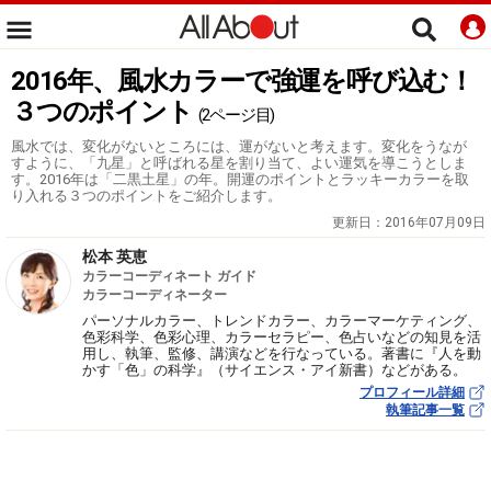
2016年、風水カラーで強運を呼び込む！
３つのポイント
(2ページ目)
風水では、変化がないところには、運がないと考えます。変化をうなが
すように、「九星」と呼ばれる星を割り当て、よい運気を導こうとしま
す。2016年は「二黒土星」の年。開運のポイントとラッキーカラーを取
り入れる３つのポイントをご紹介します。
更新日：
2016年07月09日
松本 英恵
カラーコーディネート ガイド
カラーコーディネーター
パーソナルカラー、トレンドカラー、カラーマーケティング、
色彩科学、色彩心理、カラーセラピー、色占いなどの知見を活
用し、執筆、監修、講演などを行なっている。著書に『人を動
かす「色」の科学』（サイエンス・アイ新書）などがある。
プロフィール詳細
執筆記事一覧