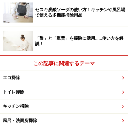
セスキ炭酸ソーダの使い方！キッチンや風呂場
じゃあ、代わりに「二酸化塩素」の薄め水に漬けおくべ
で使える多機能掃除用品
きか、はたまた熱攻撃としての煮洗い、スチームアイロ
ンをかける、云々……。
「酢」と「重曹」を掃除に活用……使い方を解
説！
……ノロ対策って、どれもなかなか面倒ですし、そもそも
病人がいる状態でそこまで洗濯物の始末ばかりにかまけ
られるほどの余裕は、実際のところなかったりします。
この記事に関連するテーマ
エコ掃除
いっそ汚れたタオルは捨ててしまう？ でも汚れたシー
ツは捨てるのもったいなくない？ 布団カバーは？ ラ
トイレ掃除
グは？
キッチン掃除
風呂・洗面所掃除
床もただ水拭きするだけではダメなのです