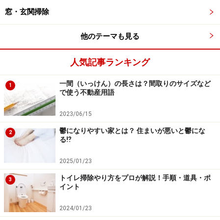
窓・玄関掃除
それにです！ 子どもが粗相して、吐物が飛び散ってし
まったなどした後の「フローリング床掃除」も、水拭き
他のテーマも見る
には「次亜塩素酸ナトリウム」の薄め液を使わなければ
いけません。
人気記事ランキング
でもそれも分かっているけど、これって実際にやると塩
一間（いっけん）の長さは？間取りのサイズなど
1
で使う不動産用語
素臭くなり過ぎて、かえって具合が悪くなりそうだった
りするんですよね（経験談）……いよいよ気が進みませ
2023/06/15
ん。
鬱になりやすい家とは？ 住まいが悪いと鬱にな
2
る⁉
そんな諸事情、諸々の思惑に対し、先日とても興味深い
2025/01/23
サンプルをいただいて試用する機会がありました。その
トイレ掃除やり方をプロが解説！手順・道具・ポ
名も『ノロッシュ』
3
イント
商品名が少々直球過ぎる……気はしますが、さっそく試用
2024/01/23
させていただいたところ、これがあらゆる「ノロ」周り