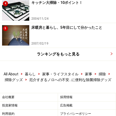
キッチン大掃除・10ポイント！
4
の憂鬱をラクにしてくれる特性をもつ商品だったので
す。
2004/11/24
床暖房と暮らし、5年目にして分かったこと
次は、ノロッシュの使い方についてです。
5
※記事内容は執筆時点のものです。最新の内容をご確認くださ
2007/02/19
い。
ランキングをもっと見る
次のページへ
1
/
2
>
>
>
>
>
All About
暮らし
家事・ライフスタイル
家事
掃除
>
掃除グッズ
厄介すぎるノロへの不安…に便利な除菌掃除グッズ
会社概要
採用情報
投資家情報
広告掲載
利用規約
プライバシーポリシー