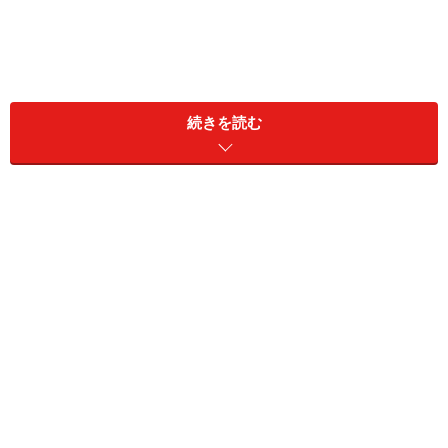
続きを読む
現在、中学校と小学校と保育園に子ども達が各々散って
集団生活をしている以上、完璧に感染を予防しようなど
と考えてもそんなの非現実的です。なのでいざ罹った後
どう対処するか？ が肝要なわけなのですが、「いざ」
のときって大抵慌ててしまうものですから、まあできる
だけ前もって道筋をつけておきたいといつも思っている
のでした。