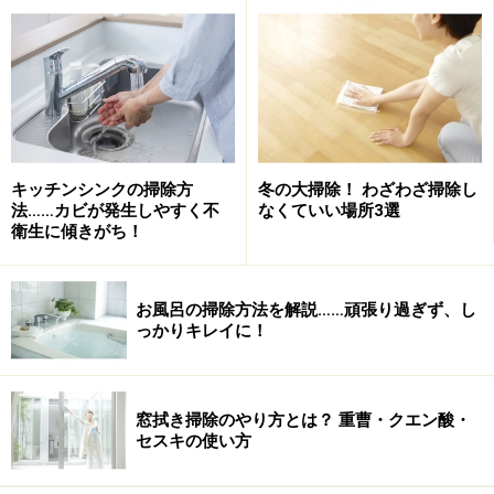
の洗濯にも注意しないといけません！
それにつけても、吐物がほんの少量付いてしまった洋服
の始末ひとつとっても、いちいち悩ましいのがノロとい
うものです。
インフルエンザウイルスなどよりもはるかにノロウイル
キッチンシンクの掃除方
冬の大掃除！ わざわざ掃除し
スは強力なので、ただの汚れ物だと思って何も考えずに
法……カビが発生しやすく不
なくていい場所3選
衛生に傾きがち！
洗濯してしまうと、容易にウイルスが洗濯機の中で散っ
て洗濯物に付着して生き残り、家庭内感染の原因になっ
てしまいかねません。
お風呂の掃除方法を解説……頑張り過ぎず、し
っかりキレイに！
なので、下洗いとしてウイルスを不活化させるためには
「次亜塩素酸ナトリウム」の薄め液に漬けるべきなの
窓拭き掃除のやり方とは？ 重曹・クエン酸・
は、既に有名なセオリーですが、そう分かっていても服
セスキの使い方
が色落ちしてしまう可能性はやはり避けたいですよ
ね……。