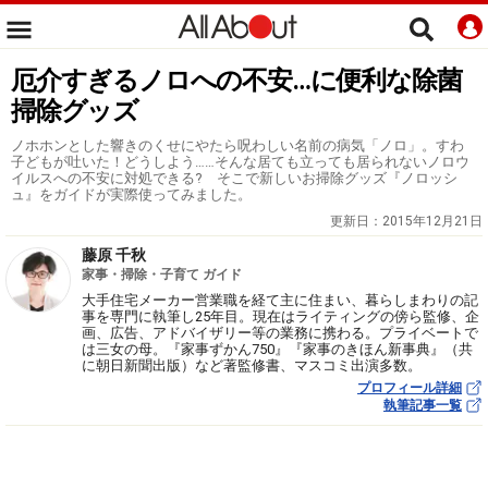
厄介すぎるノロへの不安…に便利な除菌
掃除グッズ
ノホホンとした響きのくせにやたら呪わしい名前の病気「ノロ」。すわ
子どもが吐いた！どうしよう……そんな居ても立っても居られないノロウ
イルスへの不安に対処できる? そこで新しいお掃除グッズ『ノロッシ
ュ』をガイドが実際使ってみました。
更新日：
2015年12月21日
藤原 千秋
家事・掃除・子育て ガイド
大手住宅メーカー営業職を経て主に住まい、暮らしまわりの記
事を専門に執筆し25年目。現在はライティングの傍ら監修、企
画、広告、アドバイザリー等の業務に携わる。プライベートで
は三女の母。『家事ずかん750』『家事のきほん新事典』（共
に朝日新聞出版）など著監修書、マスコミ出演多数。
プロフィール詳細
執筆記事一覧