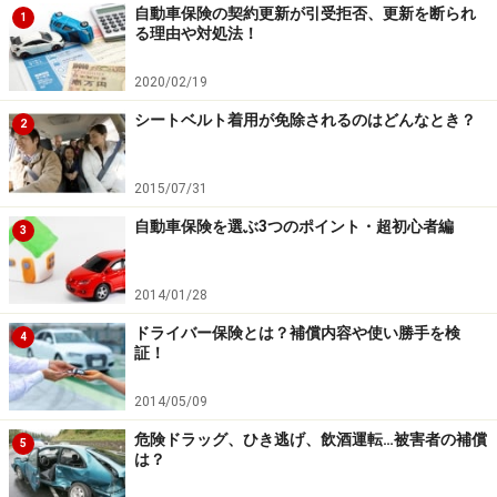
自動車保険の契約更新が引受拒否、更新を断られ
1
る理由や対処法！
2020/02/19
シートベルト着用が免除されるのはどんなとき？
2
2015/07/31
自動車保険を選ぶ3つのポイント・超初心者編
3
2014/01/28
ドライバー保険とは？補償内容や使い勝手を検
4
証！
2014/05/09
危険ドラッグ、ひき逃げ、飲酒運転…被害者の補償
5
は？