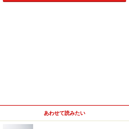
ます。6等級（自動車保険1年目）の割増引率は＋3％
（年齢区分が21歳以上補償の場合）に対して、7等級は
－11％（セカンドカー割引適用 21歳以上補償の場
合）、20等級（事故なし）にいたっては－63％です。つ
まり、父である橘さんの等級では割引率が高くなり、娘
さんの場合は6等級なので割増率が＋3％となるのです。
これはとても大きな差になりますね。
そこで橘さん親子の場合で見てみると、保険料を下げる
方法は2つあります。
（1）親の等級を子に引き継ぐ
（2）セカンドカー割引を使う
あわせて読みたい
試算してみると、橘さんから娘さんに等級を引き継ぐこ
とで数万円の自動車保険料を節約することができまし