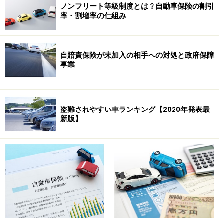
ノンフリート等級制度とは？自動車保険の割引
た。また、娘さんが橘さんのクラウンをまったく運転す
率・割増率の仕組み
ることがなければ、年齢区分を「30歳以上補償」にする
ことでさらに数万円節約できます。
自賠責保険が未加入の相手への対処と政府保障
事業
次のページは、
等級継承とセカンドカー割引について解
説します。
盗難されやすい車ランキング【2020年発表最
※記事内容は執筆時点のものです。最新の内容をご確認くださ
新版】
い。
本記事の内容は一般的な情報提供を目的としており、特定の金融
商品や投資行動を推奨するものではありません。
投資や資産運用に関する最終的なご判断はご自身の責任において
行ってください。
掲載情報の正確性・完全性については十分に配慮しております
が、その内容を保証するものではなく、これに基づく損失・損害
などについて当社は一切の責任を負いません。
最新の情報や詳細については、必ず各金融機関やサービス提供者
の公式情報をご確認ください。