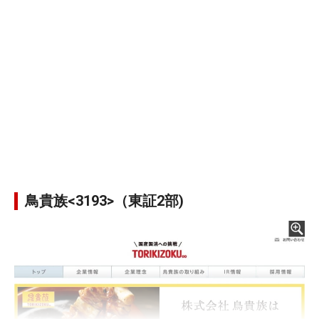
鳥貴族<3193>（東証2部)