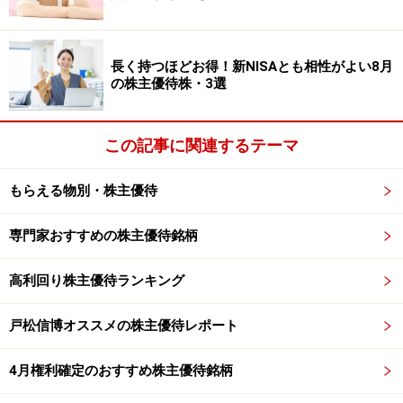
光彩工芸 ＷＥＢ
光彩工芸<7878>は、山梨県甲斐市に本社がある総合宝飾
長く持つほどお得！新NISAとも相性がよい8月
の株主優待株・3選
品メーカーです。ジュエリーパーツとジュエリーを創っ
ており、ジュエリーはＯＥＭが主です。
この記事に関連するテーマ
■株式データ
株価 250円
もらえる物別・株主優待
売買単位 1000株
専門家おすすめの株主優待銘柄
予想PER（連）赤字
PBR（連) 0.76倍
高利回り株主優待ランキング
予想配当利回り 1.6％
優待利回り 1.1％
戸松信博オススメの株主優待レポート
時価総額 約10億円
4月権利確定のおすすめ株主優待銘柄
■株主優待