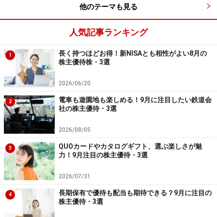
権利確定日：1月末
他のテーマも見る
優待がもらえる株数：100株以上
人気記事ランキング
優待内容：
1000株以上 3000円相当の株主限定オリジナルジュエリ
長く持つほどお得！新NISAとも相性がよい8月の
1
ー
株主優待株・3選
2026/06/20
きんえい<9636>（東証2部)
電車も遊園地も楽しめる！9月に注目したい鉄道会
2
社の株主優待・3選
2026/08/05
きんえい ＷＥＢ
QUOカードやカタログギフト、選ぶ楽しさが魅
3
力！9月注目の株主優待・3選
きんえい<9636>は、大阪市阿倍野区阿倍野筋に本社があ
2026/07/31
る近鉄グループの興行会社です。あべのハルカスの近辺
に、ルシアスビルを保有し、複合映画館、不動産賃貸と
長期保有で優待も配当も期待できる？9月に注目の
4
株主優待・3選
駐車場を併営しています。