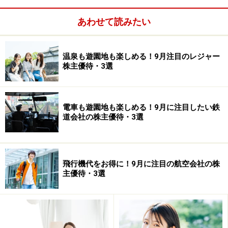
PBR（連) 6.53倍
あわせて読みたい
温泉も遊園地も楽しめる！9月注目のレジャー
株主優待・3選
電車も遊園地も楽しめる！9月に注目したい鉄
道会社の株主優待・3選
飛行機代をお得に！9月に注目の航空会社の株
主優待・3選
予想配当利回り 0.15％
株主優待利回り 0.7％
時価総額299億円