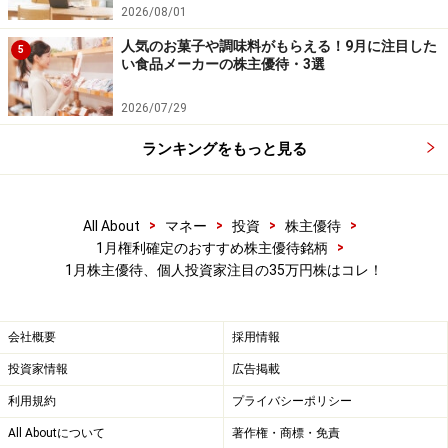
2026/08/01
■株式データ
人気のお菓子や調味料がもらえる！9月に注目した
5
株価 3180円
い食品メーカーの株主優待・3選
売買単位 100株
2026/07/29
予想PER（連）81.54倍
PBR（連) 5.13倍
ランキングをもっと見る
予想配当利回り 0.31％
優待利回り ----
>
>
>
>
時価総額 約91億円
All About
マネー
投資
株主優待
>
1月権利確定のおすすめ株主優待銘柄
1月株主優待、個人投資家注目の35万円株はコレ！
■株主優待
権利確定日： 1月末・7月末
優待がもらえる株数：100株以上
会社概要
採用情報
優待内容：
投資家情報
広告掲載
株主招待券（毎月6カ月分6枚で1綴）
利用規約
プライバシーポリシー
75株以上1枚
All Aboutについて
著作権・商標・免責