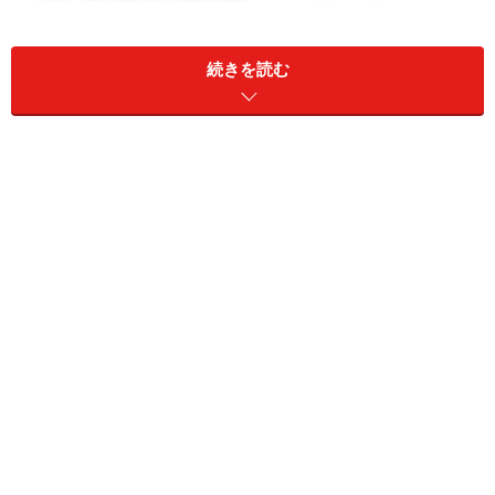
続きを読む
鳥貴族 ＷＥＢ
鳥貴族<3193>は大阪市浪速区立葉に本社がある焼き鳥屋
『鳥貴族』を運営する外食企業です。単一のブランド
『鳥貴族』で出店しており、全品税別280円で提供して
います。セントラルキッチンは保有せず、本部から店舗
に提供する食材は焼き鳥のたれのみです。積極出店によ
って、成長を加速しています。
■株式データ
株価 2632円
売買単位 100株
予想PER（連）44.61倍