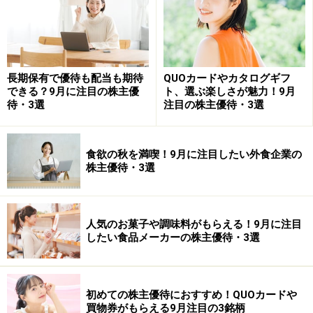
■株主優待
鳥貴族 株主優待
長期保有で優待も配当も期待
QUOカードやカタログギフ
権利確定日： 1月末・7月末
できる？9月に注目の株主優
ト、選ぶ楽しさが魅力！9月
待・3選
注目の株主優待・3選
優待がもらえる株数：100株以上
優待内容：
株主優待券
食欲の秋を満喫！9月に注目したい外食企業の
株主優待・3選
100株以上1000円相当
300株以上3000円相当
500株以上5000円相当
人気のお菓子や調味料がもらえる！9月に注目
したい食品メーカーの株主優待・3選
光彩工芸<7878> (東証ジャスダック
初めての株主優待におすすめ！QUOカードや
買物券がもらえる9月注目の3銘柄