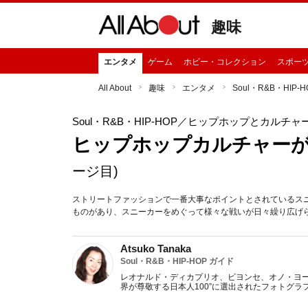
趣味
エンタメ
ゲーム
ホビー・コレクション
スポー
All About
趣味
エンタメ
Soul・R&B・HIP-H
Soul・R&B・HIP-HOP
／ヒップホップとカルチャ
ヒップホップカルチャー
ージ目)
ストリートファッションで一番大事なポイントとされているス
ものがあり、スニーカーをめぐって様々な戦いが日々繰り広げ
Atsuko Tanaka
Soul・R&B・HIP-HOP ガイド
レオナルド・ディカプリオ、ビヨンセ、オノ・ヨーコ
界が尊敬する日本人100”に選出されたフォトグラ