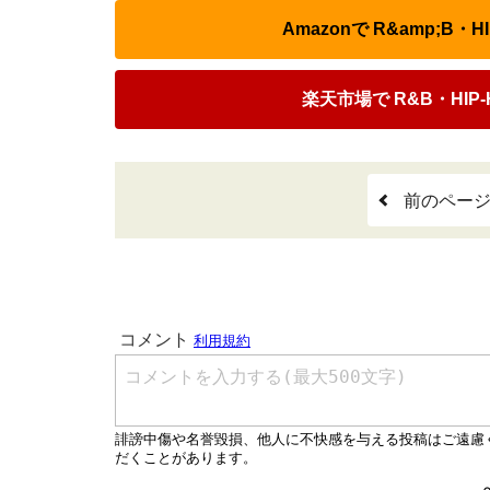
Amazonで R&amp;B・
楽天市場で R&B・HIP-
前のペー