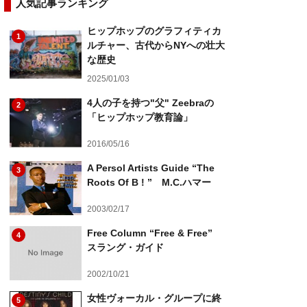
人気記事ランキング
ヒップホップのグラフィティカ
1
ルチャー、古代からNYへの壮大
な歴史
2025/01/03
4人の子を持つ"父" Zeebraの
2
「ヒップホップ教育論」
2016/05/16
A Persol Artists Guide “The
3
Roots Of B ! ” M.C.ハマー
2003/02/17
Free Column “Free & Free”
4
スラング・ガイド
2002/10/21
女性ヴォーカル・グループに終
5