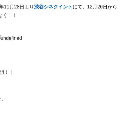
年11月28日より
渋谷シネクイント
にて、12月26日から
なく！！
公開！！
い。