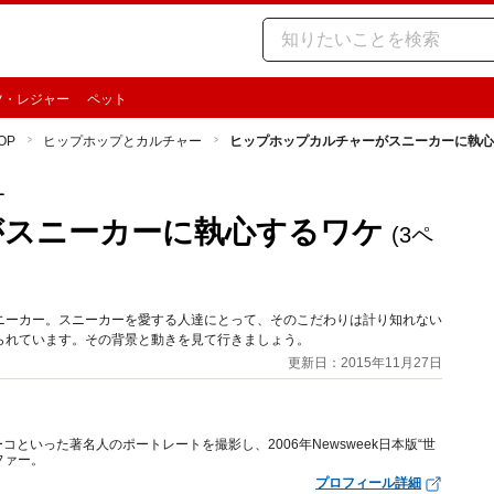
ツ・レジャー
ペット
OP
ヒップホップとカルチャー
ヒップホップカルチャーがスニーカーに執心
ー
がスニーカーに執心するワケ
(3ペ
ニーカー。スニーカーを愛する人達にとって、そのこだわりは計り知れない
られています。その背景と動きを見て行きましょう。
更新日：2015年11月27日
といった著名人のポートレートを撮影し、2006年Newsweek日本版“世
ファー。
プロフィール詳細