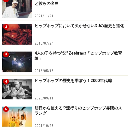
と彼らの名曲
2021/11/21
ヒップホップにおいて欠かせないDJの歴史と進化
2
2015/07/24
4人の子を持つ"父" Zeebraの「ヒップホップ教育
3
論」
2016/05/16
ヒップホップの歴史を学ぼう！2000年代編
4
2023/09/11
明日から使える!?流行りのヒップホップ界隈のス
5
ラング
2021/10/23