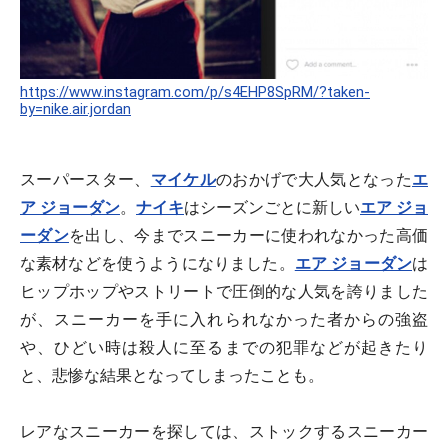
https://www.instagram.com/p/s4EHP8SpRM/?taken-
by=nike.air.jordan
スーパースター、
マイケル
のおかげで大人気となった
エ
ア ジョーダン
。
ナイキ
はシーズンごとに新しい
エア ジョ
ーダン
を出し、今までスニーカーに使われなかった高価
な素材などを使うようになりました。
エア ジョーダン
は
ヒップホップやストリートで圧倒的な人気を誇りました
が、スニーカーを手に入れられなかった者からの強盗
や、ひどい時は殺人に至るまでの犯罪などが起きたり
と、悲惨な結果となってしまったことも。
レアなスニーカーを探しては、ストックするスニーカー