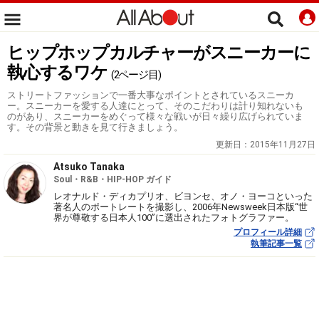
ヒップホップカルチャーがスニーカーに
執心するワケ
(2ページ目)
ストリートファッションで一番大事なポイントとされているスニーカ
ー。スニーカーを愛する人達にとって、そのこだわりは計り知れないも
のがあり、スニーカーをめぐって様々な戦いが日々繰り広げられていま
す。その背景と動きを見て行きましょう。
更新日：
2015年11月27日
Atsuko Tanaka
Soul・R&B・HIP-HOP ガイド
レオナルド・ディカプリオ、ビヨンセ、オノ・ヨーコといった
著名人のポートレートを撮影し、2006年Newsweek日本版“世
界が尊敬する日本人100”に選出されたフォトグラファー。
プロフィール詳細
執筆記事一覧