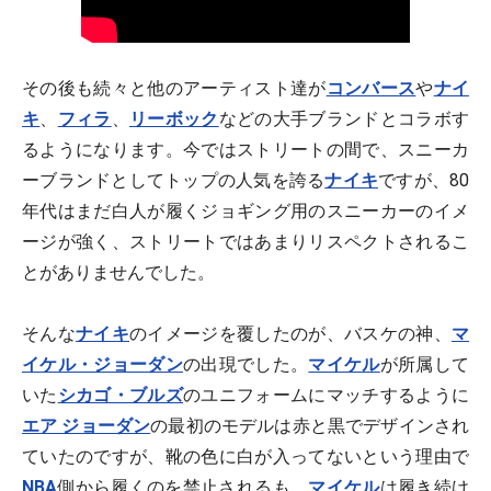
その後も続々と他のアーティスト達が
コンバース
や
ナイ
キ
、
フィラ
、
リーボック
などの大手ブランドとコラボす
るようになります。今ではストリートの間で、スニーカ
ーブランドとしてトップの人気を誇る
ナイキ
ですが、80
年代はまだ白人が履くジョギング用のスニーカーのイメ
ージが強く、ストリートではあまりリスペクトされるこ
とがありませんでした。
そんな
ナイキ
のイメージを覆したのが、バスケの神、
マ
イケル・ジョーダン
の出現でした。
マイケル
が所属して
いた
シカゴ・ブルズ
のユニフォームにマッチするように
エア ジョーダン
の最初のモデルは赤と黒でデザインされ
ていたのですが、靴の色に白が入ってないという理由で
NBA
側から履くのを禁止されるも、
マイケル
は履き続け