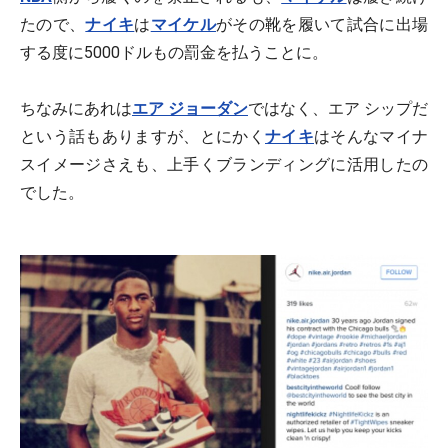
たので、
ナイキ
は
マイケル
がその靴を履いて試合に出場
する度に5000ドルもの罰金を払うことに。
ちなみにあれは
エア ジョーダン
ではなく、エア シップだ
という話もありますが、とにかく
ナイキ
はそんなマイナ
スイメージさえも、上手くブランディングに活用したの
でした。