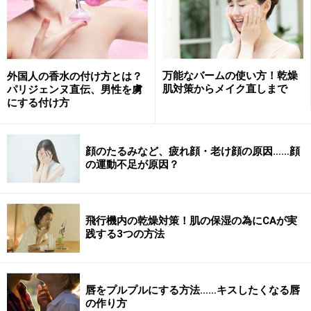
万能なバームの使い方！乾燥
外国人の香水の付け方とは？
肌対策からメイク直しまで
パリジェンヌ直伝、男性を虜
にする付け方
顔のたるみなど、疲れ顔・老け顔の原因……顔
の運動不足が原因？
飛行機内の乾燥対策！肌の保湿の為にCAが実
践する3つの方法
唇をプルプルにする方法……キスしたくなる唇
の作り方