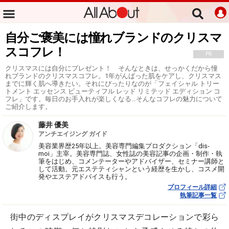
自分ご褒美には憧れブランドのクリスマ
スコフレ！
PR
クリスマスには自分にプレゼント！ そんなときは、せっかくだから憧
れブランドのクリスマスコフレ。1年がんばった肌をケアし、クリスマス
までに輝く肌へ導きたい。それにぴったりなのが「フェイシャル トリー
トメント エッセンス ビューティフル レッド リミテッド エディション コ
フレ」です。毎日のお手入れが楽しくなる…そんなコフレの魅力について
ご紹介します。
藤井 優美
アンチエイジング ガイド
美容業界歴25年以上。美容専門編集プロダクション「dis-
moi」主宰。美容専門誌、女性誌の美容記事の企画・制作・執
筆をはじめ、コメンテーターやアドバイザー、セミナー講師と
して活動。元エステティシャンという経歴を生かし、コスメ開
発やエステアドバイスも行う。
プロフィール詳細
執筆記事一覧
街中のディスプレイがクリスマスデコレーションで彩ら