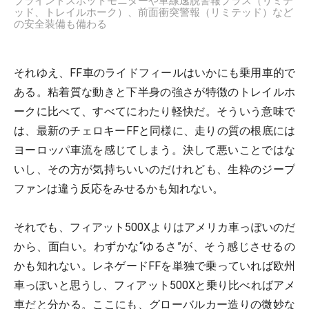
ブラインドスポットモニターや車線逸脱警報プラス（リミテ
ッド、トレイルホーク）、前面衝突警報（リミテッド）など
の安全装備も備わる
それゆえ、FF車のライドフィールはいかにも乗用車的で
ある。粘着質な動きと下半身の強さが特徴のトレイルホ
ークに比べて、すべてにわたり軽快だ。そういう意味で
は、最新のチェロキーFFと同様に、走りの質の根底には
ヨーロッパ車流を感じてしまう。決して悪いことではな
いし、その方が気持ちいいのだけれども、生粋のジープ
ファンは違う反応をみせるかも知れない。
それでも、フィアット500Xよりはアメリカ車っぽいのだ
から、面白い。わずかな“ゆるさ”が、そう感じさせるの
かも知れない。レネゲードFFを単独で乗っていれば欧州
車っぽいと思うし、フィアット500Xと乗り比べればアメ
車だと分かる。ここにも、グローバルカー造りの微妙な