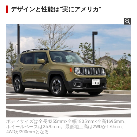
デザインと性能は“実にアメリカ”
ボディサイズは全長4255mm×全幅1805mm×全高1695mm、
ホイールベースは2570mm。最低地上高は2WDが170mm、
4WDが200mmとなる