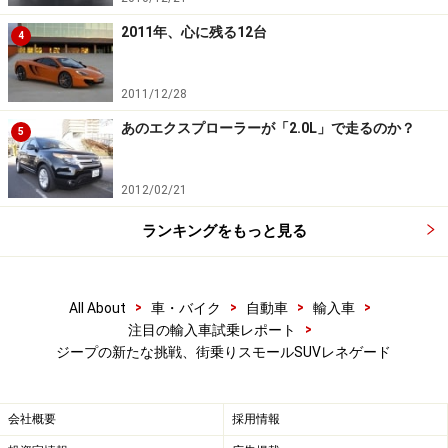
2011年、心に残る12台
4
2011/12/28
あのエクスプローラーが「2.0L」で走るのか？
5
2012/02/21
ランキングをもっと見る
>
>
>
>
All About
車・バイク
自動車
輸入車
>
注目の輸入車試乗レポート
ジープの新たな挑戦、街乗りスモールSUVレネゲード
会社概要
採用情報