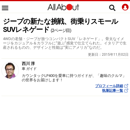
ジープの新たな挑戦、街乗りスモール
SUVレネゲード
(2ページ目)
4WDの老舗・ジープが放つコンパクトSUV「レネゲード」。骨太なイメ
ージをカジュアル＆カラフルに“遊ぶ”感覚で仕立てられた。イタリアで生
産されるものの、デザインと性能は“実にアメリカ”なのだ。
更新日：
2015年11月02日
西川 淳
車 ガイド
カウンタックLP400を愛車に持つガイドが、「趣味のクルマ」
の世界をお届けします！
プロフィール詳細
執筆記事一覧