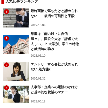
人気記事ランキング
最終面接で落ちたけど諦められ
1
ない……復活の可能性と手段
2022/10/04
早慶は「能力以上に自信
2
満々」、国公立大は「謙虚で大
人しい」？ 大学別、学生の特徴
と就活時の強み
2023/03/10
エントリーする会社が決められ
3
ない!処方箋2
2009/01/31
人事部・企業への電話のかけ方
4
と基本的な就活のマナー
2023/06/18