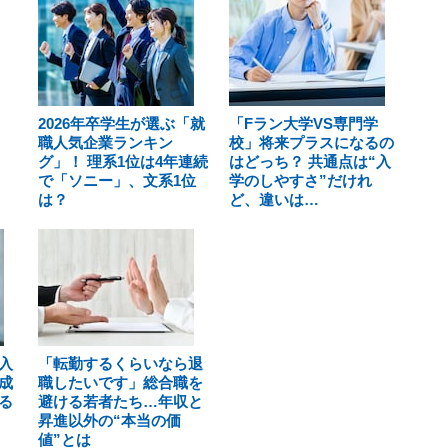
2026年卒学生が選ぶ「就
「Fラン大学VS専門学
職人気企業ランキン
校」将来プラスになるの
グ」！ 理系1位は4年連続
はどっち？ 共通点は“入
で「ソニー」、文系1位
学のしやすさ”だけれ
は？
ど、違いは…
入
「転勤するくらいなら退
成
職したいです」総合職を
る
避ける若者たち…年収と
昇進以外の“本当の価
値”とは