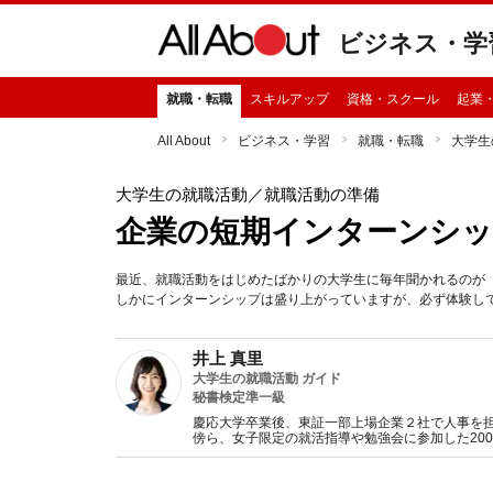
ビジネス・学
就職・転職
スキルアップ
資格・スクール
起業
All About
ビジネス・学習
就職・転職
大学生
大学生の就職活動
／就職活動の準備
企業の短期インターンシッ
最近、就職活動をはじめたばかりの大学生に毎年聞かれるのが
しかにインターンシップは盛り上がっていますが、必ず体験し
井上 真里
大学生の就職活動 ガイド
秘書検定準一級
慶応大学卒業後、東証一部上場企業２社で人事を担
傍ら、女子限定の就活指導や勉強会に参加した20
書籍やコラム執筆のほか、雑誌・テレビ番組企画