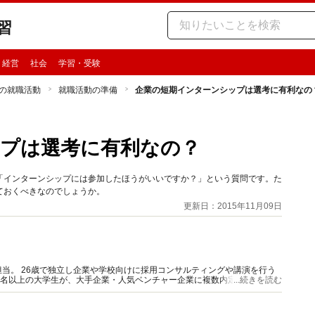
習
・経営
社会
学習・受験
の就職活動
就職活動の準備
企業の短期インターンシップは選考に有利なの
プは選考に有利なの？
「インターンシップには参加したほうがいいですか？」という質問です。た
ておくべきなのでしょうか。
更新日：2015年11月09日
当。 26歳で独立し企業や学校向けに採用コンサルティングや講演を行う
0名以上の大学生が、大手企業・人気ベンチャー企業に複数内定している。
...続きを読む
監修などメディアに多数出演。