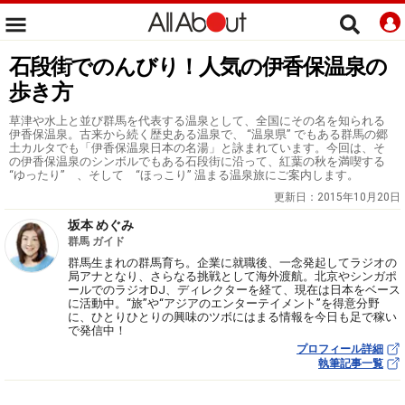
石段街でのんびり！人気の伊香保温泉の
歩き方
草津や水上と並び群馬を代表する温泉として、全国にその名を知られる
伊香保温泉。古来から続く歴史ある温泉で、 “温泉県” でもある群馬の郷
土カルタでも「伊香保温泉日本の名湯」と詠まれています。今回は、そ
の伊香保温泉のシンボルでもある石段街に沿って、紅葉の秋を満喫する
“ゆったり” 、そして “ほっこり” 温まる温泉旅にご案内します。
更新日：
2015年10月20日
坂本 めぐみ
群馬 ガイド
群馬生まれの群馬育ち。企業に就職後、一念発起してラジオの
局アナとなり、さらなる挑戦として海外渡航。北京やシンガポ
ールでのラジオDJ、ディレクターを経て、現在は日本をベース
に活動中。“旅”や“アジアのエンターテイメント”を得意分野
に、ひとりひとりの興味のツボにはまる情報を今日も足で稼い
で発信中！
プロフィール詳細
執筆記事一覧