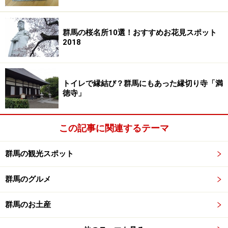
群馬の桜名所10選！おすすめお花見スポット
2018
また近年、新たに無色透明のお湯も確認され、「白銀の
湯」の名前で親しまれています。このお湯は特に病後の
トイレで縁結び？群馬にもあった縁切り寺「満
回復に効果があると言われていて、疲労回復などにも良
徳寺」
い湯として知られています。
この記事に関連するテーマ
群馬の観光スポット
伊香保のマスコット「石段くん」は、風呂桶にてぬぐい、顔
は温泉まんじゅうと全身が温泉モード
群馬のグルメ
石段にちなんだものと言えば、伊香保のマスコット「石
段くん」です。顔が温泉まんじゅう、頭には温泉マーク
群馬のお土産
のついた風呂桶型の帽子、ボディーは365と記された石