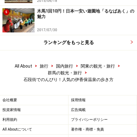
2015/06/18
おや）と呼ばれた12の温泉宿があり、干支はそれぞれの
木馬1回10円！日本一安い遊園地「るなぱあく」の
5
宿の家紋のような意味合いを持っていたそうです。現在
魅力
も営業する宿もあれば、すでに無くなってしまった宿も
2017/07/30
ありますが、石段には宿のあった場所を記すように、ど
こかに十二支が隠れているという訳です。
ランキングをもっと見る
また、階段部分には、詩人・与謝野晶子が詠んだ詩など
>
>
>
>
All About
旅行
国内旅行
関東の観光・旅行
が刻まれているほか、「小満口（こまぐち）」と呼ばれ
>
群馬の観光・旅行
る窓が開いていて、そこからは山頂の湯元から流れてく
石段街でのんびり！人気の伊香保温泉の歩き方
る源泉を見ることができます。石段街には全部で4つの
小満口があり、お湯が中を流れていく様子を見ることが
会社概要
採用情報
出来ます。
投資家情報
広告掲載
利用規約
プライバシーポリシー
All Aboutについて
著作権・商標・免責
実は伊香保が温泉まんじゅう発祥の地