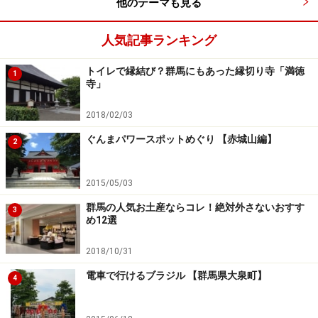
他のテーマも見る
段で、てぬぐいをスカーフにした姿が特徴です。全身が
温泉モードの「石段くん」は、伊香保温泉の観光宣伝隊
人気記事ランキング
長として、様々なイベントなどで活躍しています。
トイレで縁結び？群馬にもあった縁切り寺「満徳
1
寺」
2018/02/03
石段は“違う意味でも”足元に注意！
ぐんまパワースポットめぐり 【赤城山編】
2
2015/05/03
365段のどこかに潜んでいる干支のプレート
群馬の人気お土産ならコレ！絶対外さないおすす
3
まるで天まで続くような長い階段のため、“あとどれくら
め12選
いで山頂かしら……” と、上の方ばかり気になるかもしれ
2018/10/31
ませんが、足元にも注目してください。よ～く見ると、
電車で行けるブラジル 【群馬県大泉町】
ところどころに犬や牛など、十二支にちなんだプレート
4
が埋め込まれています。これは、昔あった温泉旅館跡に
設置されたもので、石段街には200年以上前に大家（お