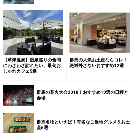
お湯は、中に含まれる鉄分が酸化して独特の色になるた
め、「黄金の湯」と呼ばれるようになったそうです。刺
激の少ないやわらかいお湯で、身体を芯から温めて血行
を促すので、特に江戸時代から女性には "子宝の湯" とし
て喜ばれてきたそうです。また神経痛、筋肉痛、関節
痛、冷え性、きりきず、やけど、動脈硬化症、慢性皮膚
病など、病気やケガの療養に良いということで、昔から
【草津温泉】温泉巡りの合間
群馬の人気お土産ならコレ！
湯治場として人気を博していました。
にわざわざ訪れたい、最旬お
絶対外さないおすすめ12選
しゃれカフェ5選
群馬の花火大会2018！おすすめ10選の日程と
会場
群馬名物といえば！有名なご当地グルメ＆お土
産5選