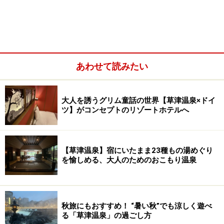
早速、温泉街のシンボル・石段の下から伊香保散策をス
タートしましょう。ここはちょっとした広場になってい
て、山の上から源泉が流れてくる「湯滝」が、石段に沿
って設けられており、立ちのぼる湯気が「温泉に来たな
ぁ～」という気分を盛り上げてくれます。
あわせて読みたい
あたたかそうな湯気をあげる「湯滝」にそって石段を上
り、その先にある関所跡や、立ち寄り湯などを目指しま
大人を誘うグリム童話の世界【草津温泉×ドイ
ツ】がコンセプトのリゾートホテルへ
しょう。
【草津温泉】宿にいたまま23種もの湯めぐり
を愉しめる、大人のためのおこもり温泉
硫黄の香りとともに流れ落ちる伊香保の黄金の湯
伊香保には「黄金（こがね）の湯」と「白銀（しろが
ね）の湯」の二つの種類の温泉があります。もともと伊
秋旅にもおすすめ！ “暑い秋”でも涼しく遊べ
香保の温泉は、茶褐色の「黄金の湯」だけでした。この
る「草津温泉」の過ごし方