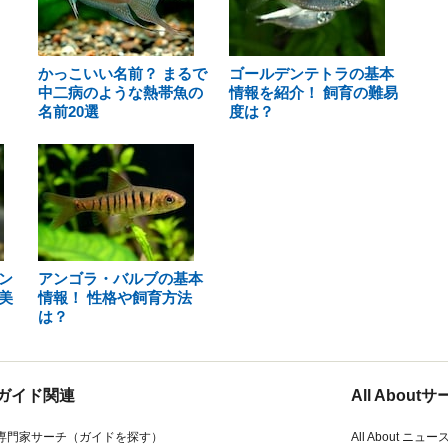
かっこいい名前？ まるで
ゴールデンテトラの基本
中二病のような熱帯魚の
情報を紹介！ 飼育の難易
名前20選
度は？
ン
アンゴラ・バルブの基本
美
情報！ 性格や飼育方法
は？
ガイド関連
All Abou
専門家サーチ（ガイドを探す）
All About ニュー