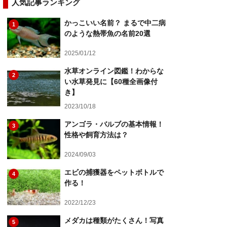
人気記事ランキング
かっこいい名前？ まるで中二病
1
のような熱帯魚の名前20選
2025/01/12
水草オンライン図鑑！わからな
2
い水草発見に【60種全画像付
き】
2023/10/18
アンゴラ・バルブの基本情報！
3
性格や飼育方法は？
2024/09/03
エビの捕獲器をペットボトルで
4
作る！
2022/12/23
メダカは種類がたくさん！写真
5