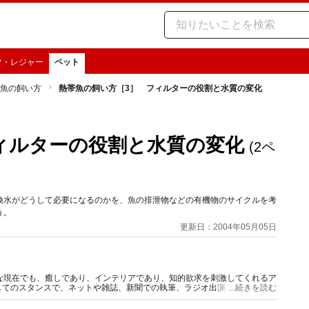
ツ・レジャー
ペット
魚の飼い方
熱帯魚の飼い方［3］ フィルターの役割と水質の変化
ィルターの役割と水質の変化
(2ペ
換水がどうして必要になるのかを、魚の排泄物などの有機物のサイクルを考
う。
更新日：2004年05月05日
な現在でも、癒しであり、インテリアであり、知的欲求を刺激してくれるア
してのスタンスで、ネットや雑誌、新聞での執筆、ラジオ出演、熱帯魚の撮
...続きを読む
D）の監修解説を行なう。