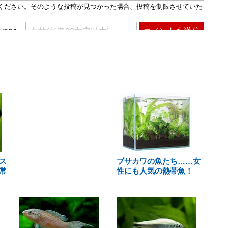
ス
ブサカワの魚たち……女
常
性にも人気の熱帯魚！