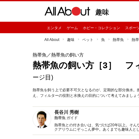
趣味
エンタメ
ゲーム
ホビー・コレクション
スポー
All About
趣味
ペット
魚
熱帯魚
熱帯
熱帯魚
／熱帯魚の飼い方
熱帯魚の飼い方［3］ フ
ージ目)
熱帯魚を飼う上で必要不可欠となるのが、定期的な部分換水。
え、フィルターの役割と水換えの目的について考えてみましょ
長谷川 秀樹
熱帯魚 ガイド
熱帯魚との付き合いは、気づけば20年以上。そん
クアリウムにぞっこん夢中。あくまでも趣味人と
影などをこなす。直近では、熱帯魚映像図鑑（DV