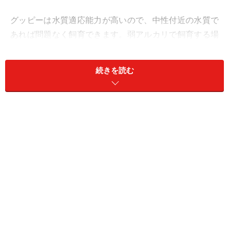
グッピーは水質適応能力が高いので、中性付近の水質で
あれば問題なく飼育できます。弱アルカリで飼育する場
合も、余程酸性側を好む魚種を選択しなければ問題ない
でしょう。その際は、グッピーと相性の良い魚を選んで
続きを読む
ください。
【関連記事】
熱帯魚の水槽の水質管理はどうすればいい？
熱帯魚飼育での水合わせ！やり方と時間の目安
かっこいい名前？ まるで中二病のような熱帯魚の名
前20選
プラティの飼い方・育て方とは？種類や餌など細か
く解説
透明な熱帯魚......観賞魚としての魚たち