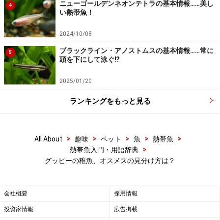
ニューゴールデンネオンテトラの基本情報……美し
4
い熱帯魚！
2024/10/08
ブラックライン・アノストムスの基本情報……常に
5
頭を下にして泳ぐ⁉
2025/01/20
ランキングをもっと見る
>
>
>
>
>
All About
趣味
ペット
魚
熱帯魚
>
熱帯魚入門・用語辞典
グッピーの稚魚、オスメスの見分け方は？
会社概要
採用情報
投資家情報
広告掲載