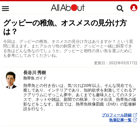
グッピーの稚魚、オスメスの見分け方
は？
今回は、グッピーの稚魚、オスメスの見分け方はありますか？ という質
問に答えます。またアルカリ性の飼育水で、グッピーと一緒に飼育でき
る魚はどんな魚なのでしょうか。グッピーと相性の良い魚を選ぶために
も参考にしてみてくださいね。
更新日：
2022年03月17日
長谷川 秀樹
熱帯魚 ガイド
熱帯魚との付き合いは、気づけば20年以上。そんな現在でも、
癒しであり、インテリアであり、知的欲求を刺激してくれるア
クアリウムにぞっこん夢中。あくまでも趣味人としてのスタン
スで、ネットや雑誌、新聞での執筆、ラジオ出演、熱帯魚の撮
影などをこなす。直近では、熱帯魚映像図鑑（DVD）の監修解
説を行なう。
プロフィール詳細
執筆記事一覧