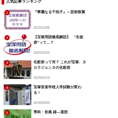
人気記事ランキング
『華麗なる千拍子』～芸術祭賞
1
2015/11/09
【宝塚用語徹底解説】 “生徒
2
席”って…？
2003/10/20
化粧前って何？ これが宝塚、タ
3
カラジェンヌの化粧前
2025/01/10
宝塚音楽学校入学試験が変わ
4
る！
2016/03/30
専科・初風 緑―退団
5