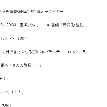
:48「不思議映像No.1決定戦オーマイガー」
:00～20:30「宝塚プルミエール 花組『新源氏物語』」
4「しゃべくり007」
:54「明日行きたくなる!買い物バラエティ 買っトク!!」
:00「踊る！さんま御殿！！」
IP！」
5「スッキリ！！」
「PON！」