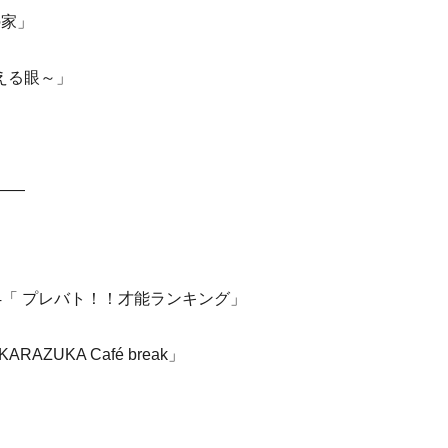
の家」
診える眼～」
――
0:54「 プレバト！！才能ランキング」
RAZUKA Café break」