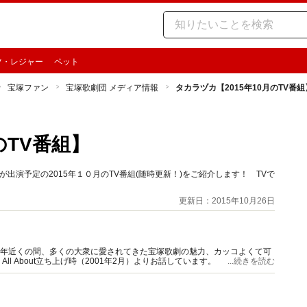
ツ・レジャー
ペット
宝塚ファン
宝塚歌劇団 メディア情報
タカラヅカ【2015年10月のTV番組
のTV番組】
出演予定の2015年１０月のTV番組(随時更新！)をご紹介します！ TVで
更新日：2015年10月26日
0年近くの間、多くの大衆に愛されてきた宝塚歌劇の魅力、カッコよくて可
 About立ち上げ時（2001年2月）よりお話しています。
...続きを読む