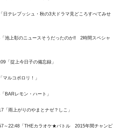
6:25「日テレプッシュ・秋の3大ドラマ見どころすべてみせ
0:54「池上彰のニュースそうだったのか!! 2時間スペシャ
22:09「掟上今日子の備忘録」
:54「マルコポロリ！」
:55「BARレモン・ハート」
24:17「雨上がりのやまとナゼ？しこ」
8:57～22:48「THEカラオケ★バトル 2015年間チャンピ