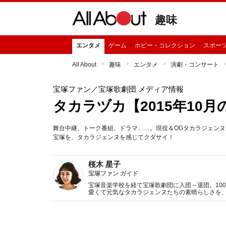
趣味
エンタメ
ゲーム
ホビー・コレクション
スポー
All About
趣味
エンタメ
演劇・コンサート
宝塚ファン
／宝塚歌劇団 メディア情報
タカラヅカ【2015年10月
舞台中継、トーク番組、ドラマ……。現役＆OGタカラジェンヌが
宝塚を、タカラジェンヌを感じてクダサイ！
桜木 星子
宝塚ファン ガイド
宝塚音楽学校を経て宝塚歌劇団に入団～退団。10
愛くて元気なタカラジェンヌたちの素晴らしさを、All