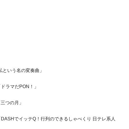
22「私という名の変奏曲」
5「ドラマだPON！」
4「三つの月」
:54「DASHでイッテQ！行列のできるしゃべくり 日テレ系人