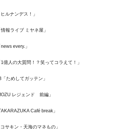
55「ヒルナンデス！」
50「情報ライブ ミヤネ屋」
ws every.」
:54「1億人の大質問！？笑ってコラえて！」
:43「ためしてガッテン」
8「MOZU レジェンド 前編」
KARAZUKA Café break」
55「コサキン・天海のマネもの」