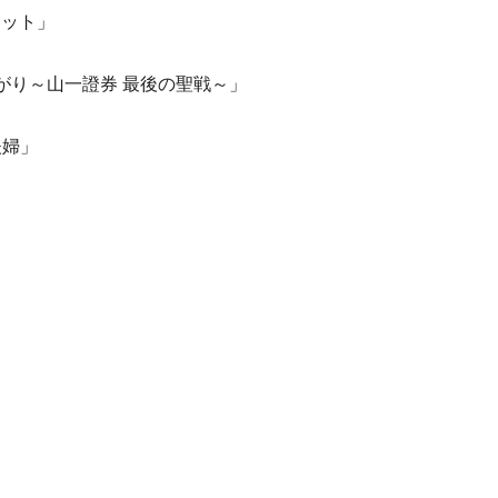
ケット」
しんがり～山一證券 最後の聖戦～」
夫婦」