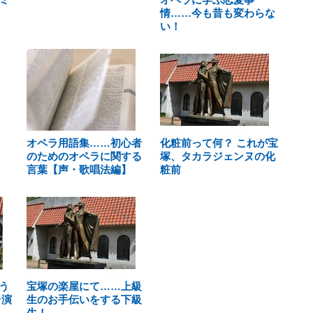
情……今も昔も変わらな
い！
オペラ用語集……初心者
化粧前って何？ これが宝
のためのオペラに関する
塚、タカラジェンヌの化
言葉【声・歌唱法編】
粧前
う
宝塚の楽屋にて……上級
台演
生のお手伝いをする下級
生！