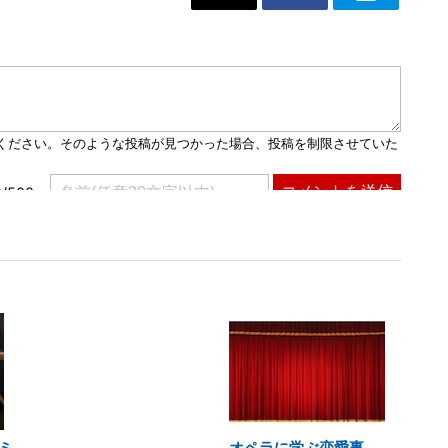
tミ
オペラに学ぶ恋愛事