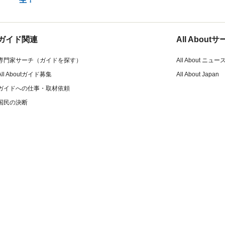
ガイド関連
All Abou
専門家サーチ（ガイドを探す）
All About ニュー
All Aboutガイド募集
All About Japan
ガイドへの仕事・取材依頼
国民の決断