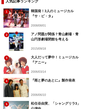
人気記事ランキング
韓国発！3人のミュージカル
1
『サ・ビ・タ』
2008/08/01
アノ問題が関係？青山劇場・青
2
山円形劇場閉館を考える
2015/09/18
大人だって夢中！ミュージカル
3
『アニー』
2006/03/14
『雨と夢のあとに』製作発表
4
2006/06/10
松任谷由実、「シャングリラ3」
5
公演中