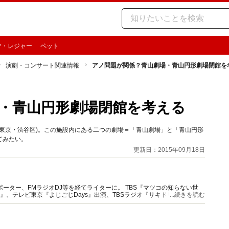
ツ・レジャー
ペット
演劇・コンサート関連情報
アノ問題が関係？青山劇場・青山円形劇場閉館を
・青山円形劇場閉館を考える
」(東京・渋谷区)。この施設内にある二つの劇場＝「青山劇場」と「青山円形
てみたい。
更新日：2015年09月18日
ーター、FMラジオDJ等を経てライターに。 TBS『マツコの知らない世
』、テレビ東京『よじごじDays』出演、TBSラジオ『サキドリ！感激シア
...続きを読む
イベント企画、司会歴も多数。