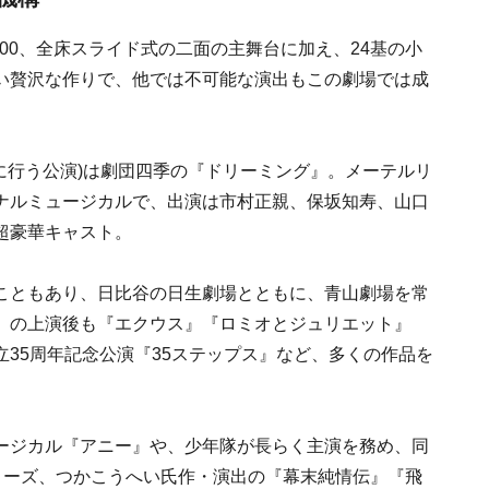
200、全床スライド式の二面の主舞台に加え、24基の小
い贅沢な作りで、他では不可能な演出もこの劇場では成
に行う公演)は劇団四季の『ドリーミング』。メーテルリ
ナルミュージカルで、出演は市村正親、保坂知寿、山口
超豪華キャスト。
こともあり、日比谷の日生劇場とともに、青山劇場を常
』の上演後も『エクウス』『ロミオとジュリエット』
35周年記念公演『35ステップス』など、多くの作品を
ージカル『アニー』や、少年隊が長らく主演を務め、同
シリーズ、つかこうへい氏作・演出の『幕末純情伝』『飛