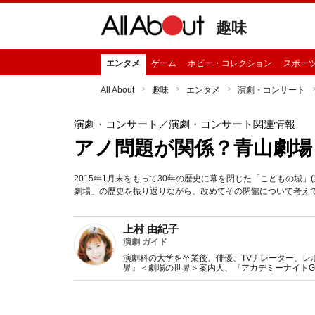
趣味
エンタメ
ゲーム
ホビー・コレクション
スポー
All About
趣味
エンタメ
演劇・コンサート
演劇・コンサート
／演劇・コンサート関連情報
アノ問題が関係？青山劇場
2015年1月末をもって30年の歴史に幕を閉じた「こどもの城
劇場」の歴史を振り返りながら、改めてその閉館について考え
上村 由紀子
演劇 ガイド
演劇科の大学を卒業後、俳優、TVナレーター、レポ
界』＜劇場の世界＞案内人、『アカデミーナイトG
ター』舞台オーサー。演劇・ミュージカル関連の