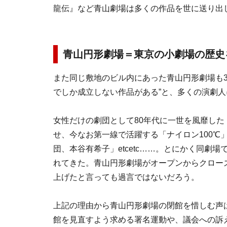
龍伝』など青山劇場は多くの作品を世に送り出
青山円形劇場＝東京の小劇場の歴史
また同じ敷地のビル内にあった青山円形劇場も3
でしか成立しない作品がある”と、多くの演劇
女性だけの劇団として80年代に一世を風靡した
せ、今なお第一線で活躍する「ナイロン100℃
団、本谷有希子」etcetc……。とにかく同劇
れてきた。青山円形劇場がオープンからクロー
上げたと言っても過言ではないだろう。
上記の理由から青山円形劇場の閉館を惜しむ声
館を見直すよう求める署名運動や、議会への訴