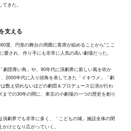
してきた。
を支える
60度、円形の舞台の周囲に客席が組めることから”ここ
人に愛され、作り手にも非常に人気の高い劇場だった。
「劇団青い鳥」や、90年代に演劇界に新しい風を吹か
」、2000年代に入り頭角を表してきた「イキウメ」「劇
場では数え切れないほどの劇団＆プロデュース公演が行わ
ズまでの30年の間に、東京の小劇場の一つの歴史を創り
は演劇界でも非常に多く、「こどもの城」施設全体の閉
えかけとなり広がっていく。