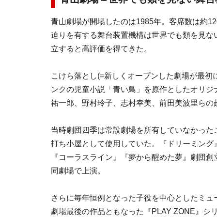
青山劇場が開場したのは1985年。客席数は約1
迫りを有する舞台装置機構は世界でも類を見な
立すると高評価を得てきた。
こけら落とし(=新しくオープンした劇場が最初
ンクの児童小説「青い鳥」を原作としたオリジ
祐一郎、野村玲子、志村幸美、前田美波里らの
当時劇団四季は常設劇場を所有していなかった
打ち小屋として使用していた。『ドリーミング
『コーラスライン』『夢から醒めた夢』劇団創立
同劇場で上演。
さらに毎年恒例となった子役を中心としたミュ
劇場最後の作品ともなった『PLAY ZONE』