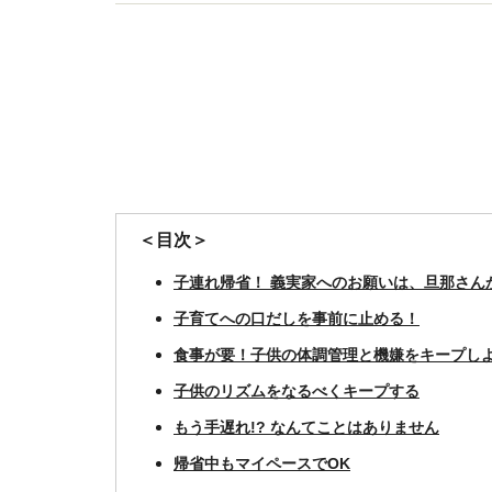
階に合った関わり方を提案。公認心理師。
＜目次＞
子連れ帰省！ 義実家へのお願いは、旦那さん
子育てへの口だしを事前に止める！
食事が要！子供の体調管理と機嫌をキープし
子供のリズムをなるべくキープする
もう手遅れ!? なんてことはありません
帰省中もマイペースでOK