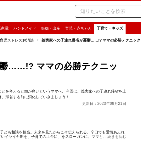
活家電
ハンドメイド
妊娠・出産
育児・赤ちゃん
子育て・キッズ
育児ストレス解消法
義実家への子連れ帰省が憂鬱……!? ママの必勝テクニック
鬱……!? ママの必勝テクニッ
ことを考えると頭が痛いというママへ。今回は、義実家への子連れ帰省を上
は、帰省する前に消化していきましょう！
更新日：2023年09月21日
の子ども相談を担当。未来を見たからこそ伝えられる、辛口でも愛情あふれ
すいイヤイヤ期を、子育ての土台に」をスローガンに、ママとお子さんの段
...続きを読む