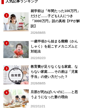
人気記事ランキング
就学前は「年間たった100万円」
1
だけど……子ども1人につき
「3000万円」説の真相【FPが解
説】
2026/08/05
一歳半頃から始まる癇癪（かん
2
しゃく）を起こすメカニズムと
対処法
2022/02/23
教育費が足りなくなる家庭、な
3
らない家庭……その差は「児童
手当」の使い方だった？
2026/08/05
旦那が死ねばいいのに……と思
4
うようになった妻の理由
2022/11/21