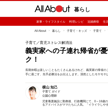
暮らし
家事・ライフスタイル
料理レシピ
冠婚葬祭
生
All About
暮らし
子育て・キッズ
子育て
子育て
／育児ストレス解消法
義実家への子連れ帰省が憂
ク！
長期休暇は楽しいこともたくさんあるけれど、義実家の帰省の
手に過ごす、先手必勝法をお伝えします。漠然としたモヤモヤ
横山 知己
子育て ガイド
公認心理師
児童養護施設に勤務後、行政機関にて、0～18歳
るアドバイスがママたちに人気。「イライラしや