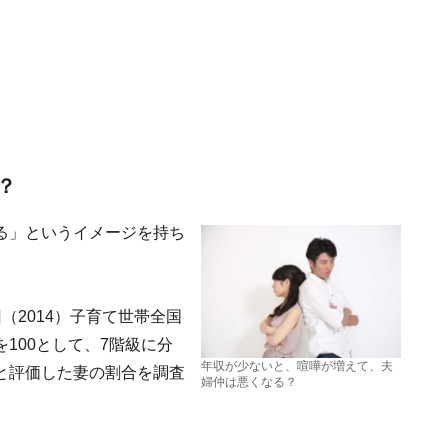
？
る」というイメージを持ち
（2014）子育て世帯全国
100として、7階級に分
年収が少ないと、喧嘩が増えて、夫
と評価した妻の割合を調査
婦仲は悪くなる？