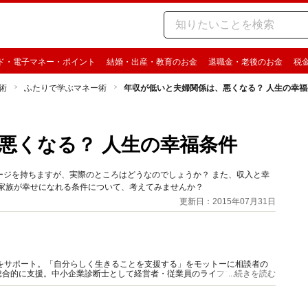
ド・電子マネー・ポイント
結婚・出産・教育のお金
退職金・老後のお金
税
術
ふたりで学ぶマネー術
年収が低いと夫婦関係は、悪くなる？ 人生の幸福
悪くなる？ 人生の幸福条件
ージを持ちますが、実際のところはどうなのでしょうか？ また、収入と幸
、家族が幸せになれる条件について、考えてみませんか？
更新日：2015年07月31日
をサポート。「自分らしく生きることを支援する」をモットーに相談者の
総合的に支援。中小企業診断士として経営者・従業員のライフプラン支援も
...続きを読む