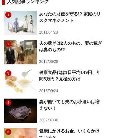
人気記事ランキング
あなたの財産を守る!? 家庭のリ
1
スクマネジメント
2011/04/28
夫の稼ぎは2人のもの、妻の稼ぎ
2
は妻のもの!?
2012/06/28
健康食品代は1日平均149円、年
3
間5万円？見極め方は
2015/09/24
妻が働いても夫のお小遣いは増
4
えない！
2007/07/30
健康にかけるお金、いくらかけ
5
ている？