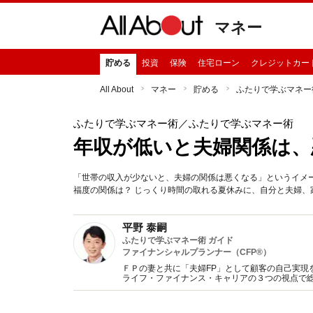
マネー
貯める
投資
保険
住宅ローン
クレジットカー
All About
マネー
貯める
ふたりで学ぶマネー
ふたりで学ぶマネー術
／ふたりで学ぶマネー術
年収が低いと夫婦関係は、
「世帯の収入が少ないと、夫婦の関係は悪くなる」というイメ
福度の関係は？ じっくり時間の取れる夏休みに、自分と夫婦
平野 泰嗣
ふたりで学ぶマネー術 ガイド
ファイナンシャルプランナー（CFP®）
ＦＰの妻と共に「夫婦FP」として顧客の自己実現
ライフ・ファイナンス・キャリアの３つの視点で
行っている。