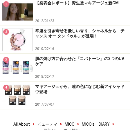
【発表会レポート】資生堂マキアージュ新CM
1
2012/01/23
幸運を引き寄せる優しい香り、シャネルから「チ
2
ャンス オー タンドゥル」が登場！
2010/02/16
肌の焼け方に合わせた「コパトーン」の3つのUV
3
ケア
2015/02/17
マキアージュから、瞳の色になじむ新アイシャド
4
ウ登場
2017/07/07
>
>
>
>
All About
ビューティ
MICO
MICO’s DIARY