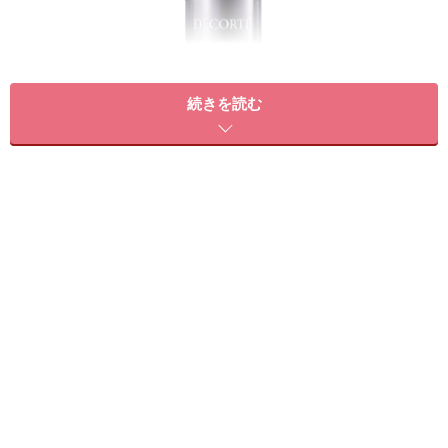
続きを読む
2種類のリポソームカプセルが角層にアプローチする新次元
化粧水「リポソーム トリートメント リキッド」
圧倒的な浸透力、柔らかなあと肌、そして突き抜けるよ
うな透明感は、まさに新型リポソームカプセルならでは
の特長。みずみずしさと安らぎ感のある、ハーバルスパ
イシーフローラルの香りも、毎日のお手入れを心地よく
サポートしてくれます。