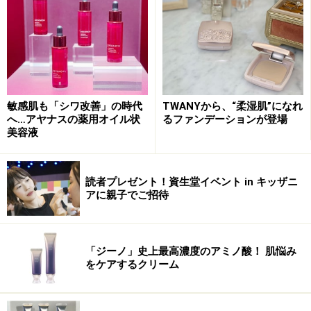
※記事内容は執筆時点のものです。最新の内容をご確認くださ
い。
※個人の体質、また、誤った方法による実践に起因して肌荒れや
不調を引き起こす場合があります。実践の際には、必ず自身の体
質及び健康状態を十分に考慮し、正しい方法で行ってください。
また、全ての方への有効性を保証するものではありません。
敏感肌も「シワ改善」の時代
TWANYから、“柔湿肌”になれ
へ…アヤナスの薬用オイル状
るファンデーションが登場
美容液
読者プレゼント！資生堂イベント in キッザニ
アに親子でご招待
「ジーノ」史上最高濃度のアミノ酸！ 肌悩み
をケアするクリーム