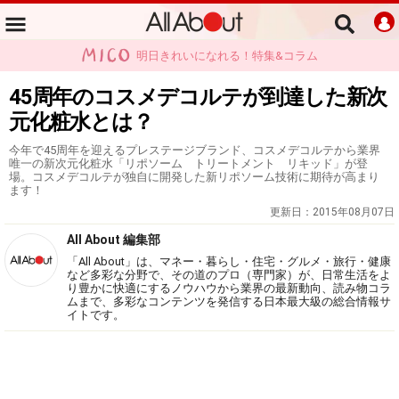
明日きれいになれる！特集&コラム
45周年のコスメデコルテが到達した新次
元化粧水とは？
今年で45周年を迎えるプレステージブランド、コスメデコルテから業界
唯一の新次元化粧水「リポソーム トリートメント リキッド」が登
場。コスメデコルテが独自に開発した新リポソーム技術に期待が高まり
ます！
更新日：
2015年08月07日
All About 編集部
「All About」は、マネー・暮らし・住宅・グルメ・旅行・健康
など多彩な分野で、その道のプロ（専門家）が、日常生活をよ
り豊かに快適にするノウハウから業界の最新動向、読み物コラ
ムまで、多彩なコンテンツを発信する日本最大級の総合情報サ
イトです。