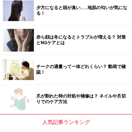
夕方になると頭が臭い……地肌の匂いが気にな
る！
赤ら顔は冬になるとトラブルが増える？ 対策
とNGケアとは
チークの適量って一体どれくらい？ 動画で確
認！
爪が割れた時の対処や補修は？ ネイルや爪切
りでのケア方法
人気記事ランキング