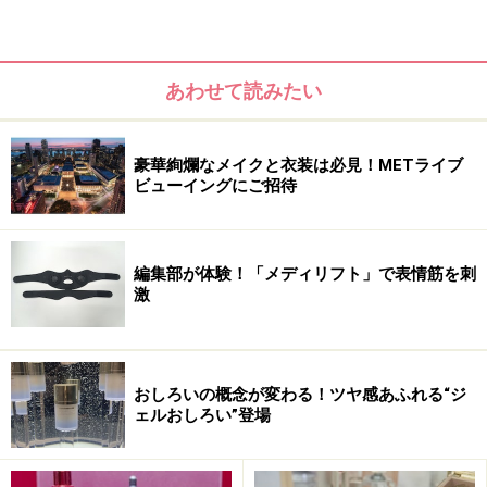
さらに、イメージキャラクターとして、世界的に著名な
英国のファッションモデル、ケイト・モスの起用が決
あわせて読みたい
定。コスメデコルテが満を持して発表するこの「リポソ
ーム トリートメント リキッド」、早くも注目の的と
豪華絢爛なメイクと衣装は必見！METライブ
なりそうな予感です！
ビューイングにご招待
■DATA
リポソーム トリートメント リキッド 170ml 1万
編集部が体験！「メディリフト」で表情筋を刺
円（税抜）
激
2015年9月16日発売
■お問い合わせ
おしろいの概念が変わる！ツヤ感あふれる“ジ
ェルおしろい”登場
コスメデコルテ