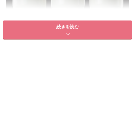
続きを読む
自分の肌タイプに最適な1本が見つかるイプサの「ME（メタ
ボライザー）」
今回、新たに加わったのは、肌サイクルを整えるための
保湿成分「アルゲミナ EX」。レモンエキスや海藻エキ
ス、海のミネラルの力で角層をうるおいを満たし、透明
感のある肌へと導きます。さらに、肌の生まれ変わりの
リズムを乱す「A-M酵素」の活性を抑制することで、肌
の生まれ変わりのリズムをキープ。美肌の良循環を整え
ていく役割を担います。