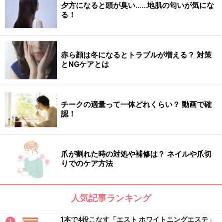
夕方になると頭が臭い……地肌の匂いが気にな
る！
赤ら顔は冬になるとトラブルが増える？ 対策
とNGケアとは
チークの適量って一体どれくらい？ 動画で確
認！
爪が割れた時の対処や補修は？ ネイルや爪切
りでのケア方法
人気記事ランキング
1本で4役こなす「エスト ホワイトニングエステ」
1