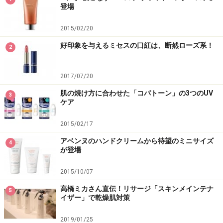
登場
2015/02/20
好印象を与えるミセスの口紅は、断然ローズ系！
2
2017/07/20
肌の焼け方に合わせた「コパトーン」の3つのUV
3
ケア
2015/02/17
アベンヌのハンドクリームから待望のミニサイズ
4
が登場
2015/10/07
高橋ミカさん直伝！リサージ「スキンメインテナ
5
イザー」で乾燥肌対策
2019/01/25