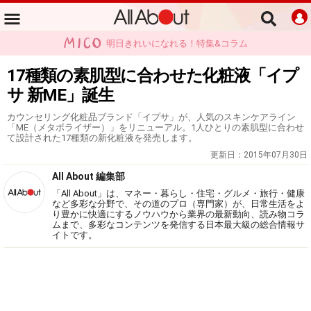
明日きれいになれる！特集&コラム
17種類の素肌型に合わせた化粧液「イプ
サ 新ME」誕生
カウンセリング化粧品ブランド「イプサ」が、人気のスキンケアライン
「ME（メタボライザー）」をリニューアル。1人ひとりの素肌型に合わせ
て設計された17種類の新化粧液を発売します。
更新日：
2015年07月30日
All About 編集部
「All About」は、マネー・暮らし・住宅・グルメ・旅行・健康
など多彩な分野で、その道のプロ（専門家）が、日常生活をよ
り豊かに快適にするノウハウから業界の最新動向、読み物コラ
ムまで、多彩なコンテンツを発信する日本最大級の総合情報サ
イトです。