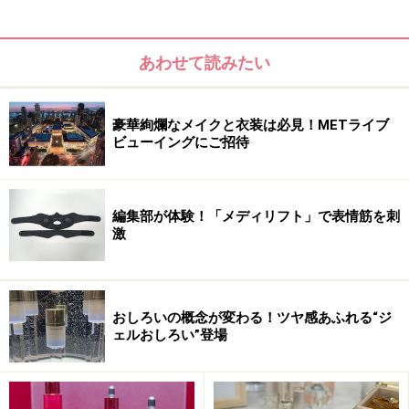
そして、なんといっても注目したいのは、肌サイクルを
整えるこのベーシックケアを17種類の中から選べるこ
あわせて読みたい
と。独自の肌測定により、「先天的肌質（=もともともっ
ている肌のくせ）」×「後天的肌状態（＝これまでの生活
環境や習慣などにより蓄積・記憶された肌状態）」か
豪華絢爛なメイクと衣装は必見！METライブ
ビューイングにご招待
ら、その人の素肌型にマッチした1本を見極めます。
自分に合ったスキンケアがなかなか見つからない、今ま
編集部が体験！「メディリフト」で表情筋を刺
で通りのお手入れでは物足りなくなってきた……そんな方
激
は特に必見！カウンセリングに定評のあるイプサならで
はの「新ME」で、美肌習慣をスタートしてみませんか？
おしろいの概念が変わる！ツヤ感あふれる“ジ
■DATA
ェルおしろい”登場
ME レギュラー（医薬部外品） 全4種 175ml 5500円
（税抜）
ME エクストラ（医薬部外品） 全4種 175ml 6500円