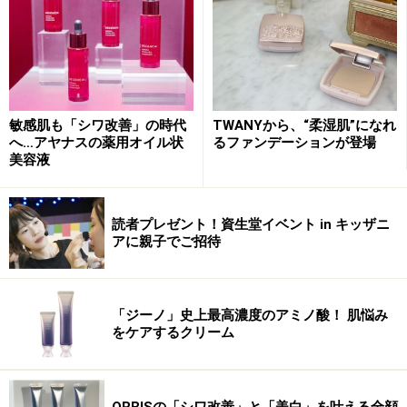
（税抜）
ME スーペリアe （医薬部外品） 全4種 175ml 7500円
（税抜）
■お問い合わせ
敏感肌も「シワ改善」の時代
TWANYから、“柔湿肌”になれ
イプサ
へ…アヤナスの薬用オイル状
るファンデーションが登場
美容液
※記事内容は執筆時点のものです。最新の内容をご確認くださ
読者プレゼント！資生堂イベント in キッザニ
い。
アに親子でご招待
※個人の体質、また、誤った方法による実践に起因して肌荒れや
不調を引き起こす場合があります。実践の際には、必ず自身の体
質及び健康状態を十分に考慮し、正しい方法で行ってください。
また、全ての方への有効性を保証するものではありません。
「ジーノ」史上最高濃度のアミノ酸！ 肌悩み
をケアするクリーム
ORBISの「シワ改善」と「美白」を叶える全顔