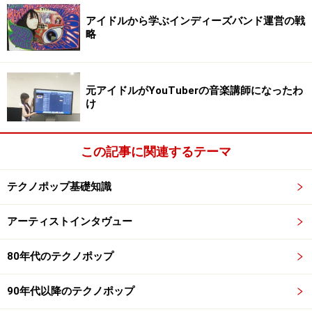
アイドルから学ぶインディーズバンド運営の戦
次のページへ
1
/
5
略
元アイドルがYouTuberの音楽講師になったわ
け
この記事に関連するテーマ
テクノポップ基礎知識
アーティストインタヴュー
80年代のテクノポップ
90年代以降のテクノポップ