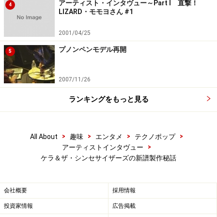
アーティスト・インタヴュー～Part I 直撃！
4
LIZARD・モモヨさん #1
2001/04/25
プノンペンモデル再開
5
2007/11/26
ランキングをもっと見る
>
>
>
>
All About
趣味
エンタメ
テクノポップ
>
アーティストインタヴュー
ケラ＆ザ・シンセサイザーズの新譜製作秘話
会社概要
採用情報
投資家情報
広告掲載