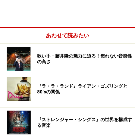
妹」を大阪で閉幕して、そこから8月1日まで演劇も映像
の仕事も入ってない。半年も舞台をやらないのは、おそ
らく90年代以来です。自分で会社をやってた時は、（演
劇の仕事を入れないと）社員食わせられなくなっちゃう
あわせて読みたい
切実な経済事情があって、半年間音楽に没頭するなんて
ことはできなかった。
歌い手・藤井隆の魅力に迫る！侮れない音楽性
の高さ
逆に言えば、本当にくやしい話なんですけど、今の自分
の置かれてる状況ってのは、ミュージシャンとしての活
動に人が以前ほど耳を傾けてもらえなくなってる。当然
『ラ・ラ・ランド』ライアン・ゴズリングと
お金にもならない。だから事務所も演劇の仕事を沢山入
80'sの関係
れることになる。そうすると演劇のお客さんが増える。
で、音楽はその隙間にやるようになっていく。むつかし
いところです。加えて、演劇は日程が決まるのが早い。
『ストレンジャー・シングス』の世界を構成す
今、もう2019年の仕事を決めてますから。そうすると、
る音楽
意図して何年か先をガツンと開けておくしか、音楽に時