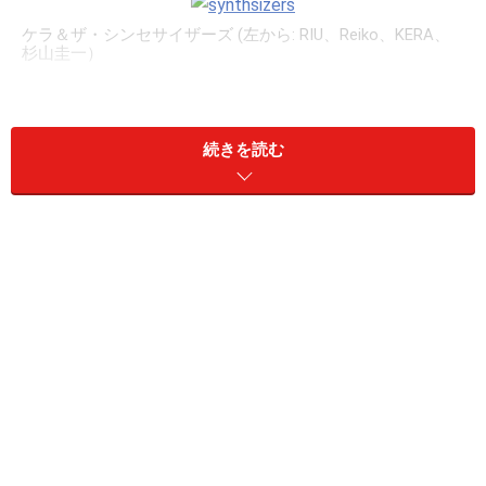
ケラ＆ザ・シンセサイザーズ (左から: RIU、Reiko、KERA、
杉山圭一）
続きを読む
意図して何年か先をガツンと開けておくし
かない
ガイド：
今回、ケラ＆ザ・シンセサイザーズ、有頂天の新作が同
時発売となり、この後にはNo Lie-Senseの新作やKERAさ
んのソロなどがまだ控えています。これだけ制作が集中
したのは、意図的なものですか？
KERA：
半分は偶然なんですけど、半分は意図的に舞台のスケジ
ュールを入れなかったんです。今年の3月に「三人姉