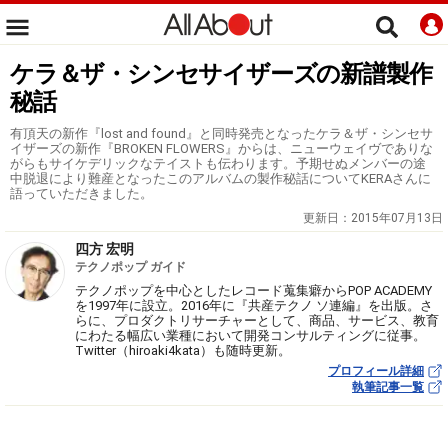
ケラ＆ザ・シンセサイザーズの新譜製作
秘話
有頂天の新作『lost and found』と同時発売となったケラ＆ザ・シンセサ
イザーズの新作『BROKEN FLOWERS』からは、ニューウェイヴでありな
がらもサイケデリックなテイストも伝わります。予期せぬメンバーの途
中脱退により難産となったこのアルバムの製作秘話についてKERAさんに
語っていただきました。
更新日：
2015年07月13日
四方 宏明
テクノポップ ガイド
テクノポップを中心としたレコード蒐集癖からPOP ACADEMY
を1997年に設立。2016年に『共産テクノ ソ連編』を出版。さ
らに、プロダクトリサーチャーとして、商品、サービス、教育
にわたる幅広い業種において開発コンサルティングに従事。
Twitter（hiroaki4kata）も随時更新。
プロフィール詳細
執筆記事一覧