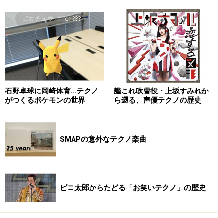
間を割く方法はないんですよ。音楽活動のほうを先に決
めろと言われても、業界のルールがありますから。
No Lie-Senseは2013年11月に1stアルバム『First Suicide
Note』を出した直後から2ndアルバムのレコーディング
をしてましたし、その2ヶ月後、2014年の年明けぐらい
からシンセサイザーズも作り始めていたんです。さっき
石野卓球に岡崎体育…テクノ
艦これ吹雪役・上坂すみれか
がつくるポケモンの世界
ら遡る、声優テクノの歴史
「半分は偶然」と言ったのは、もっと早くこの2枚はリ
リースされる予定だったからです。ところが、（三浦俊
一の突然の脱退によって）シンセサイザーズのレコーデ
SMAPの意外なテクノ楽曲
ィングが中断された。こりゃマジで半年ぐらいスケジュ
ールを空けて（音楽活動を集中して）やらないとお蔵入
りだぞと考えた。大英断でした。
ピコ太郎からたどる「お笑いテクノ」の歴史
※記事内容は執筆時点のものです。最新の内容をご確認くださ
い。