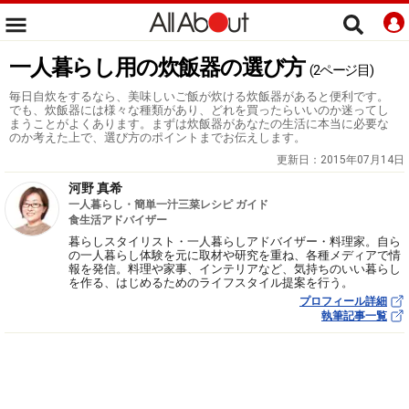
一人暮らし用の炊飯器の選び方
(2ページ目)
毎日自炊をするなら、美味しいご飯が炊ける炊飯器があると便利です。
でも、炊飯器には様々な種類があり、どれを買ったらいいのか迷ってし
まうことがよくあります。まずは炊飯器があなたの生活に本当に必要な
のか考えた上で、選び方のポイントまでお伝えします。
更新日：
2015年07月14日
河野 真希
一人暮らし・簡単一汁三菜レシピ ガイド
食生活アドバイザー
暮らしスタイリスト・一人暮らしアドバイザー・料理家。自ら
の一人暮らし体験を元に取材や研究を重ね、各種メディアで情
報を発信。料理や家事、インテリアなど、気持ちのいい暮らし
を作る、はじめるためのライフスタイル提案を行う。
プロフィール詳細
執筆記事一覧