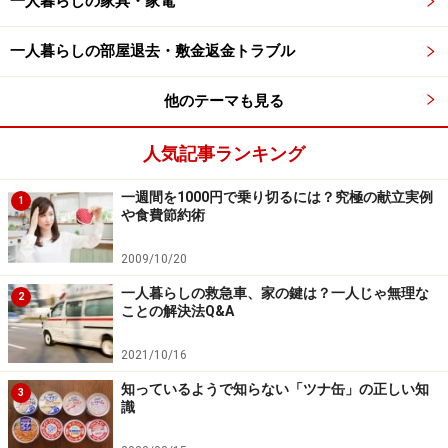
一人暮らしの家具・家電
一人暮らしの部屋退去・敷金返金トラブル
他のテーマも見る
人気記事ランキング
一週間を1000円で乗り切るには？究極の献立実例
1
や食費節約術
2009/10/20
一人暮らしの救急車、家の鍵は？一人じゃ無理な
2
ことの解決法Q&A
2021/10/16
知っているようで知らない「ツナ缶」の正しい知
3
識