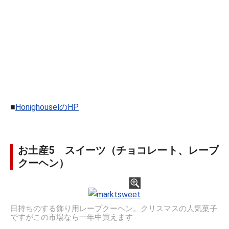
■
HonighöuselのHP
お土産5 スイーツ（チョコレート、レープ
クーヘン）
日持ちのする飾り用レープクーヘン。クリスマスの人気菓子
ですがこの市場なら一年中買えます