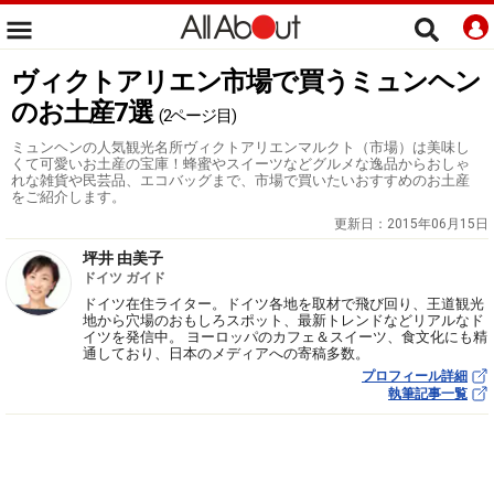
ヴィクトアリエン市場で買うミュンヘン
のお土産7選
(2ページ目)
ミュンヘンの人気観光名所ヴィクトアリエンマルクト（市場）は美味し
くて可愛いお土産の宝庫！蜂蜜やスイーツなどグルメな逸品からおしゃ
れな雑貨や民芸品、エコバッグまで、市場で買いたいおすすめのお土産
をご紹介します。
更新日：
2015年06月15日
坪井 由美子
ドイツ ガイド
ドイツ在住ライター。ドイツ各地を取材で飛び回り、王道観光
地から穴場のおもしろスポット、最新トレンドなどリアルなド
イツを発信中。 ヨーロッパのカフェ＆スイーツ、食文化にも精
通しており、日本のメディアへの寄稿多数。
プロフィール詳細
執筆記事一覧